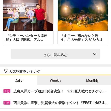
『シティーハンター大原画
「まじ一生忘れないと思
展』大阪で開幕、アルコ
う、この光景」スガ シカオ
＆…
と…
さらに読み込む
人気記事ランキング
Daily
Weekly
Monthly
広島東洋カープ追加3試合決定！ 9/25巨人戦などチケッ…
1
位
西川貴教に直撃、滋賀最大の音楽イベント『FEST. INAZU…
2
位