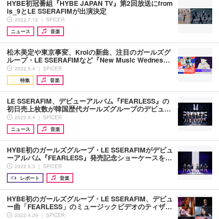
HYBE初冠番組『HYBE JAPAN TV』第2回放送にfrom
is_9とLE SSERAFIMが出演決定
2022.7.12 ｜ SPICER
ニュース
音楽
松木美定や東京事変、Kroiの新曲、注目のガールズグ
ループ・LE SSERAFIMなど『New Music Wednes…
2022.5.4 ｜ SPICER
特集
音楽
LE SSERAFIM、デビューアルバム『FEARLESS』の
初日売上枚数が韓国歴代ガールズグループのデビュ…
2022.5.4 ｜ SPICER
ニュース
音楽
HYBE初のガールズグループ・LE SSERAFIMがデビュ
ーアルバム『FEARLESS』発売記念ショーケースを…
2022.5.3 ｜ SPICER
レポート
音楽
HYBE初のガールズグループ・LE SSERAFIM、デビュ
ー曲「FEARLESS」のミュージックビデオのティザ…
2022.4.29 ｜ SPICER