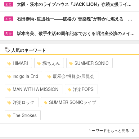
大阪・茨木のライブハウス「JACK LION」存続支援ライ…
3
位
石田泰尚×渡辺雄一――破格の“音楽魂”が静かに燃える …
4
位
坂本冬美、歌手生活40周年記念でおくる明治座公演のメイ…
5
位
人気のキーワード
HIMARI
堀ちえみ
SUMMER SONIC
indigo la End
展示会/博覧会/展覧会
MAN WITH A MISSION
洋楽POPS
洋楽ロック
SUMMER SONICライブ
The Strokes
キーワードをもっと見る