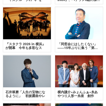
訊…
『スタクラ 2026 in 横浜』
「同窓会にはしたくない」
が開幕 今年も多彩なス
――15年ぶりに集う「第…
テ…
石井琢磨「人生の宝物にな
横内謙介×みょんふぁ×糸あ
るように」 初披露曲やレ
やつり人形一糸座 創作
ア…
人…