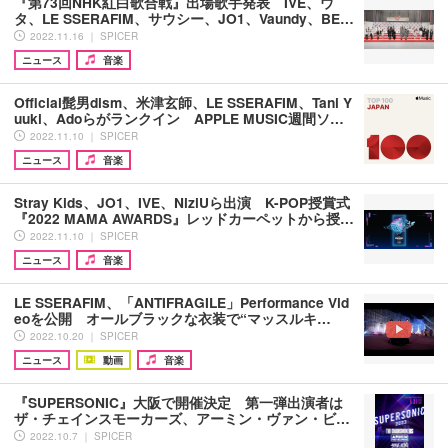
『第73回NHK紅白歌合戦』出場歌手発表 IVE、ウ
タ、LE SSERAFIM、サウシー、JO1、Vaundy、BE…
2022.11.16 ｜ SPICER
ニュース
音楽
Official髭男dism、米津玄師、LE SSERAFIM、Tani Y
uuki、Adoらがランクイン APPLE MUSIC週間ソ…
2022.11.10 ｜ SPICER
ニュース
音楽
Stray Kids、JO1、IVE、NiziUら出演 K-POP授賞式
『2022 MAMA AWARDS』レッドカーペットから授…
2022.11.10 ｜ SPICER
ニュース
音楽
LE SSERAFIM、「ANTIFRAGILE」Performance Vid
eoを公開 オールブラックな衣装で“マッスルキ…
2022.10.20 ｜ SPICER
ニュース
動画
音楽
『SUPERSONIC』大阪で開催決定 第一弾出演者は
ザ・チェインスモーカーズ、アーミン・ヴァン・ビ…
2022.10.7 ｜ SPICER