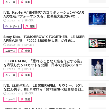
ニュース
音楽
IVE、Kep1erら“第4世代”のコラボレーションやKAR
Aの復活パフォーマンスも、世界最大級のK-PO…
2022.11.30 ｜ SPICER
レポート
音楽
Stray Kids、TOMORROW X TOGETHER、LE SSER
AFIMら出演 『2022 SBS歌謡大典』の生配…
2022.11.28 ｜ SPICER
ニュース
音楽
LE SSERAFIM、「恐れることなく進もうとする姿」
を表現したソロカットを公開 日本では初のショー…
2022.11.28 ｜ SPICER
ニュース
音楽
IVE、緑黄色社会、LE SSERAFIM、サウシー、JO1、
なにわ男子、BE:FIRSTら『第73回NHK紅白歌合戦…
2022.11.17 ｜ SPICER
ニュース
音楽