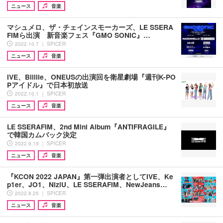
ニュース
音楽
マシュメロ、ザ・チェインスモーカーズ、LE SSERA
FIMら出演 新音楽フェス『GMO SONIC』…
2022.10.7 ｜ SPICER
ニュース
音楽
IVE、Billlie、ONEUSの出演回を衛星劇場『週刊K-PO
Pアイドル』で日本初放送
2022.10.1 ｜ SPICER
ニュース
音楽
LE SSERAFIM、2nd Mini Album『ANTIFRAGILE』
で韓国カムバック決定
2022.9.19 ｜ SPICER
ニュース
音楽
『KCON 2022 JAPAN』第一弾出演者としてIVE、Ke
p1er、JO1、NiziU、LE SSERAFIM、NewJeans…
2022.8.25 ｜ SPICER
ニュース
音楽