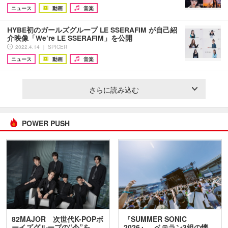
ニュース
動画
音楽
HYBE初のガールズグループ LE SSERAFIM が自己紹
介映像「We’re LE SSERAFIM」を公開
2022.4.14 ｜ SPICER
ニュース
動画
音楽
さらに読み込む
POWER PUSH
82MAJOR 次世代K-POPボ
『SUMMER SONIC
ーイズグループの“今”を
2026』、ベテラン3組の懐…