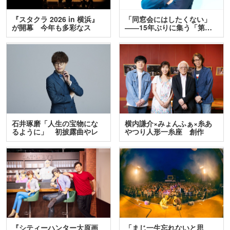
『スタクラ 2026 in 横浜』
「同窓会にはしたくない」
が開幕 今年も多彩なス
――15年ぶりに集う「第…
テ…
石井琢磨「人生の宝物にな
横内謙介×みょんふぁ×糸あ
るように」 初披露曲やレ
やつり人形一糸座 創作
ア…
人…
『シティーハンター大原画
「まじ一生忘れないと思