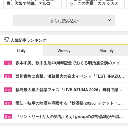
展』大阪で開幕、アルコ
う、この光景」スガ シカオ
＆…
と…
さらに読み込む
人気記事ランキング
Daily
Weekly
Monthly
坂本冬美、歌手生活40周年記念でおくる明治座公演のメイ…
1
位
西川貴教に直撃、滋賀最大の音楽イベント『FEST. INAZU…
2
位
福島最大級の音楽フェス『LIVE AZUMA 2026』無料で楽…
3
位
愛知・岐阜の地酒を満喫する『秋酒祭 2026』チケット一…
4
位
『サントリー1万人の第九』Aぇ! groupの佐野晶哉が合唱…
5
位