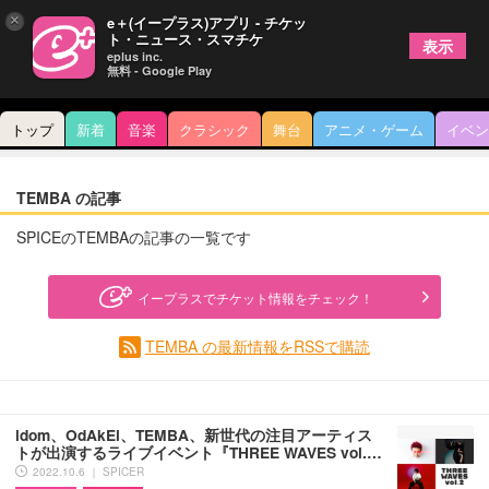
×
e＋(イープラス)アプリ - チケッ
ト・ニュース・スマチケ
表示
eplus inc.
無料 - Google Play
トップ
新着
音楽
クラシック
舞台
アニメ・ゲーム
イベン
TEMBA の記事
SPICEのTEMBAの記事の一覧です
イープラスでチケット情報をチェック！
TEMBA の最新情報をRSSで購読
idom、OdAkEi、TEMBA、新世代の注目アーティス
トが出演するライブイベント『THREE WAVES vol.…
2022.10.6 ｜ SPICER