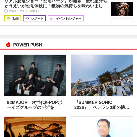
リアル恐竜ショー『恐竜パーク』が開幕 流れ星☆ち
ゅうえいが恐竜体験に「獲物の気持ちを味わいまし…
2024.7.23 ｜ SPICER
動画
レポート
イベント/レジャー
POWER PUSH
82MAJOR 次世代K-POPボ
『SUMMER SONIC
ーイズグループの“今”を
2026』、ベテラン3組の懐…
訊…