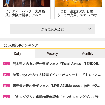
『シティーハンター大原画
「まじ一生忘れないと思
展』大阪で開幕、アルコ
う、この光景」スガ シカオ
＆…
と…
さらに読み込む
人気記事ランキング
Daily
Weekly
Monthly
熊本県人吉市の野外音楽フェス『Rural Act'26』TENDOU…
1
位
埼玉であらたな文具販売イベントがスタート 『まるっと…
2
位
福島最大級の音楽フェス『LIVE AZUMA 2026』無料で楽…
3
位
『キングダム』連載20周年記念「キンキンキングダム」渋…
4
位