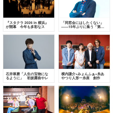
『スタクラ 2026 in 横浜』
「同窓会にはしたくない」
が開幕 今年も多彩なス
――15年ぶりに集う「第…
テ…
石井琢磨「人生の宝物にな
横内謙介×みょんふぁ×糸あ
るように」 初披露曲やレ
やつり人形一糸座 創作
ア…
人…