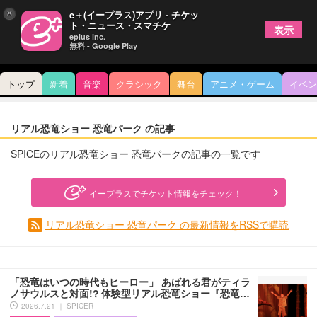
×
e＋(イープラス)アプリ - チケッ
ト・ニュース・スマチケ
表示
eplus inc.
無料 - Google Play
トップ
新着
音楽
クラシック
舞台
アニメ・ゲーム
イベン
リアル恐竜ショー 恐竜パーク の記事
SPICEのリアル恐竜ショー 恐竜パークの記事の一覧です
イープラスでチケット情報をチェック！
リアル恐竜ショー 恐竜パーク の最新情報をRSSで購読
「恐竜はいつの時代もヒーロー」 あばれる君がティラ
ノサウルスと対面!? 体験型リアル恐竜ショー『恐竜…
2026.7.21 ｜ SPICER