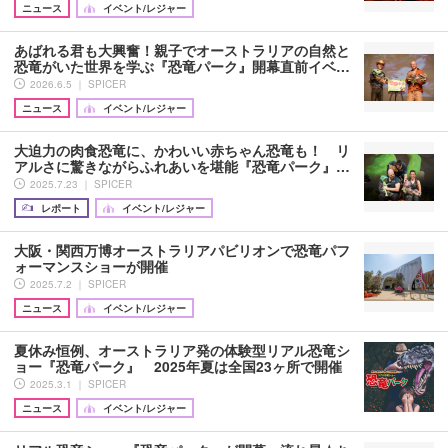
ニュース
イベント/レジャー
あばれる君も大興奮！親子でオーストラリアの自然と
恐竜がいた世界を学ぶ『恐竜パーク』開幕直前イベ…
2026.6.5 ｜ SPICER
ニュース
イベント/レジャー
大迫力の肉食恐竜に、かわいい赤ちゃん恐竜も！ リ
アルさに驚きながらふれあいを堪能『恐竜パーク』…
2025.7.23 ｜ SPICER
レポート
イベント/レジャー
大阪・関西万博オーストラリアパビリオンで恐竜パフ
ォーマンスショーが開催
2025.7.2 ｜ SPICER
ニュース
イベント/レジャー
夏休み恒例、オーストラリア発の体験型リアル恐竜シ
ョー『恐竜パーク』 2025年夏は全国23ヶ所で開催
2025.3.1 ｜ SPICER
ニュース
イベント/レジャー