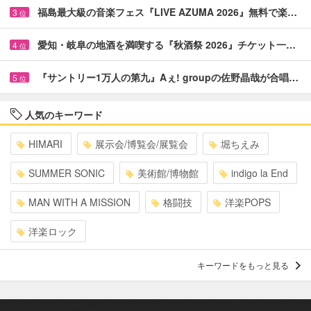
福島最大級の音楽フェス『LIVE AZUMA 2026』無料で楽…
3
位
愛知・岐阜の地酒を満喫する『秋酒祭 2026』チケット一…
4
位
『サントリー1万人の第九』Aぇ! groupの佐野晶哉が合唱…
5
位
人気のキーワード
HIMARI
展示会/博覧会/展覧会
堀ちえみ
SUMMER SONIC
美術館/博物館
indigo la End
MAN WITH A MISSION
格闘技
洋楽POPS
洋楽ロック
キーワードをもっと見る