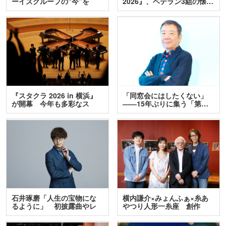
ーイズグループの“今”を
2026』、ベテラン3組の懐…
訊…
『スタクラ 2026 in 横浜』
「同窓会にはしたくない」
が開幕 今年も多彩なス
――15年ぶりに集う「第…
テ…
石井琢磨「人生の宝物にな
横内謙介×みょんふぁ×糸あ
るように」 初披露曲やレ
やつり人形一糸座 創作
ア…
人…