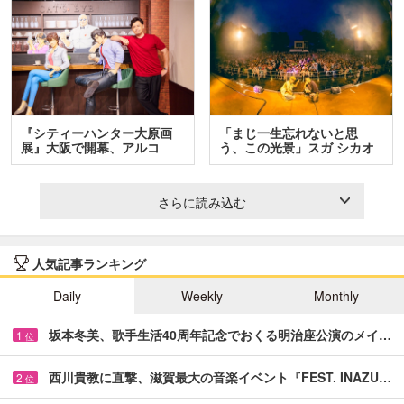
『シティーハンター大原画
「まじ一生忘れないと思
展』大阪で開幕、アルコ
う、この光景」スガ シカオ
＆…
と…
さらに読み込む
人気記事ランキング
Daily
Weekly
Monthly
坂本冬美、歌手生活40周年記念でおくる明治座公演のメイ…
1
位
西川貴教に直撃、滋賀最大の音楽イベント『FEST. INAZU…
2
位