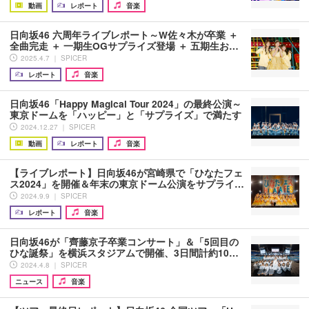
動画
レポート
音楽
日向坂46 六周年ライブレポート～W佐々木が卒業 ＋
全曲完走 ＋ 一期生OGサプライズ登場 ＋ 五期生お…
2025.4.7 ｜ SPICER
レポート
音楽
日向坂46「Happy Magical Tour 2024」の最終公演～
東京ドームを「ハッピー」と「サプライズ」で満たす
2024.12.27 ｜ SPICER
動画
レポート
音楽
【ライブレポート】日向坂46が宮崎県で「ひなたフェ
ス2024」を開催＆年末の東京ドーム公演をサプライ…
2024.9.9 ｜ SPICER
レポート
音楽
日向坂46が「齊藤京子卒業コンサート」＆「5回目の
ひな誕祭」を横浜スタジアムで開催、3日間計約10…
2024.4.8 ｜ SPICER
ニュース
音楽