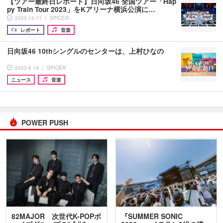
【ツアー最終日レポート】日向坂46 全国ツアー「Hap
py Train Tour 2023」をKアリーナ横浜公演に…
2023.12.11 ｜ SPICER
レポート
音楽
日向坂46 10thシングルのセンターは、上村ひなの
2023.6.19 ｜ SPICER
ニュース
音楽
POWER PUSH
82MAJOR 次世代K-POPボ
『SUMMER SONIC