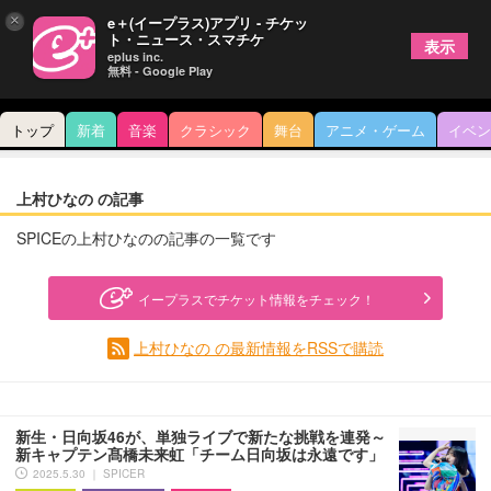
×
e＋(イープラス)アプリ - チケッ
ト・ニュース・スマチケ
表示
eplus inc.
無料 - Google Play
トップ
新着
音楽
クラシック
舞台
アニメ・ゲーム
イベン
上村ひなの の記事
SPICEの上村ひなのの記事の一覧です
イープラスでチケット情報をチェック！
上村ひなの の最新情報をRSSで購読
新生・日向坂46が、単独ライブで新たな挑戦を連発～
新キャプテン髙橋未来虹「チーム日向坂は永遠です」
2025.5.30 ｜ SPICER