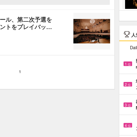
ール、第二次予選を
ントをプレイバッ…
人
Dai
1
位
1
2
位
3
位
4
位