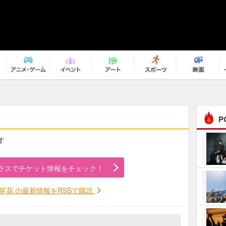
P
す
まるで原作の世界から飛
び出してきたよう！ 圧…
ラスでチケット情報をチェック！
ｅｐｌｕｓ ｗｅｅｋｅ
ｎｄ ｃｌｕｂ
芽花 の最新情報をRSSで購読
ＲｅｏＮａ“ピルグリム”