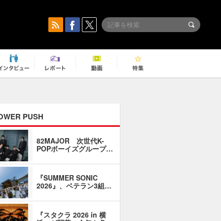
OWER PUSH
82MAJOR 次世代K-
「同窓会に
POPボーイズグループ…
い」――1
『SUMMER SONIC
石井琢磨「
2026』、ベテラン3組…
なるように
『スタクラ 2026 in 横
横内謙介×