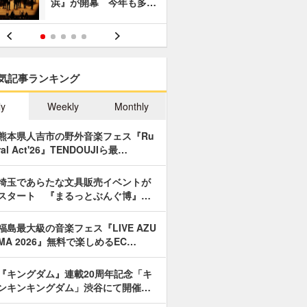
浜』が開幕 今年も多…
あやつり人
気記事ランキング
ly
Weekly
Monthly
熊本県人吉市の野外音楽フェス『Ru
ral Act'26』TENDOUJIら最…
埼玉であらたな文具販売イベントが
スタート 『まるっとぶんぐ博』…
福島最大級の音楽フェス『LIVE AZU
MA 2026』無料で楽しめるEC…
『キングダム』連載20周年記念「キ
ンキンキングダム」渋谷にて開催…