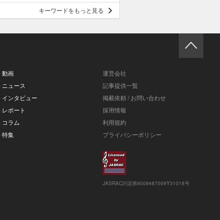
キーワードをもっと見る
- 動画
運営会社
- ニュース
記事提供一覧
- インタビュー
掲載依頼 / お問い合わせ
- レポート
採用情報
- コラム
利用規約
- 特集
プライバシーポリシー
JASRAC許諾第9008487009Y31018号