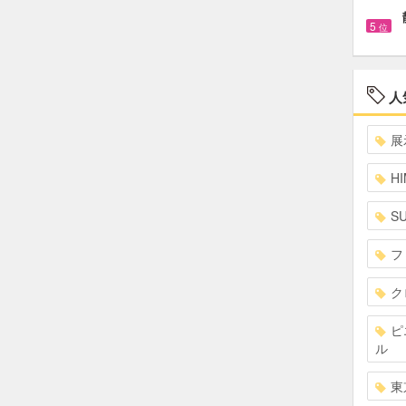
5
位
人
展
HI
S
フ
ク
ピ
ル
東