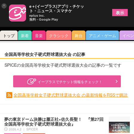
×
e＋(イープラス)アプリ - チケッ
ト・ニュース・スマチケ
表示
eplus inc.
無料 - Google Play
トップ
新着
音楽
クラシック
舞台
アニメ・ゲーム
イベン
全国高等学校女子硬式野球選抜大会 の記事
SPICEの全国高等学校女子硬式野球選抜大会の記事の一覧です
イープラスでチケット情報をチェック！
全国高等学校女子硬式野球選抜大会 の最新情報をRSSで購読
夢の東京ドーム決勝は履正社×佐久長聖！ 『第27回
全国高等学校女子硬式野球選抜大会』
2026.4.2 ｜ SPICER