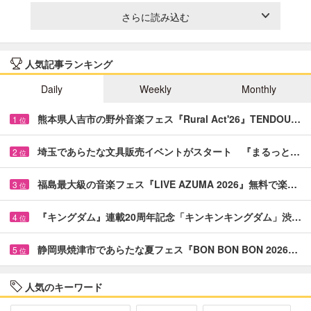
さらに読み込む
人気記事ランキング
Daily
Weekly
Monthly
熊本県人吉市の野外音楽フェス『Rural Act'26』TENDOU…
1
位
埼玉であらたな文具販売イベントがスタート 『まるっと…
2
位
福島最大級の音楽フェス『LIVE AZUMA 2026』無料で楽…
3
位
『キングダム』連載20周年記念「キンキンキングダム」渋…
4
位
静岡県焼津市であらたな夏フェス『BON BON BON 2026…
5
位
人気のキーワード