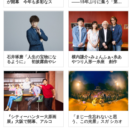
が開幕 今年も多彩なス
――15年ぶりに集う「第…
テ…
石井琢磨「人生の宝物にな
横内謙介×みょんふぁ×糸あ
るように」 初披露曲やレ
やつり人形一糸座 創作
ア…
人…
『シティーハンター大原画
「まじ一生忘れないと思
展』大阪で開幕、アルコ
う、この光景」スガ シカオ
＆…
と…