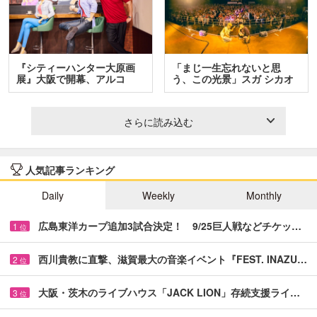
『シティーハンター大原画
「まじ一生忘れないと思
展』大阪で開幕、アルコ
う、この光景」スガ シカオ
＆…
と…
さらに読み込む
人気記事ランキング
Daily
Weekly
Monthly
広島東洋カープ追加3試合決定！ 9/25巨人戦などチケッ…
1
位
西川貴教に直撃、滋賀最大の音楽イベント『FEST. INAZU…
2
位
大阪・茨木のライブハウス「JACK LION」存続支援ライ…
3
位