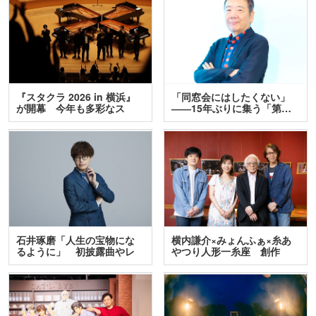
『スタクラ 2026 in 横浜』
「同窓会にはしたくない」
が開幕 今年も多彩なス
――15年ぶりに集う「第…
テ…
石井琢磨「人生の宝物にな
横内謙介×みょんふぁ×糸あ
るように」 初披露曲やレ
やつり人形一糸座 創作
ア…
人…