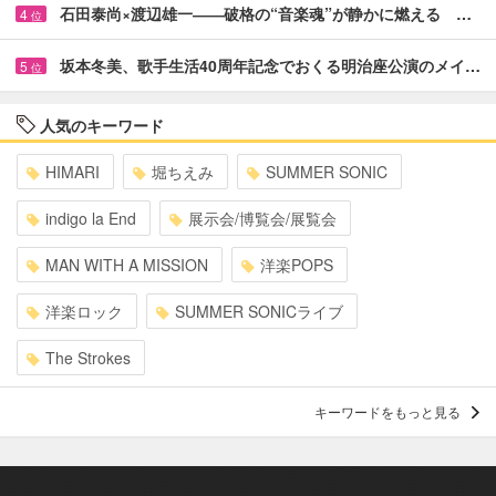
石田泰尚×渡辺雄一――破格の“音楽魂”が静かに燃える …
4
位
坂本冬美、歌手生活40周年記念でおくる明治座公演のメイ…
5
位
人気のキーワード
HIMARI
堀ちえみ
SUMMER SONIC
indigo la End
展示会/博覧会/展覧会
MAN WITH A MISSION
洋楽POPS
洋楽ロック
SUMMER SONICライブ
The Strokes
キーワードをもっと見る