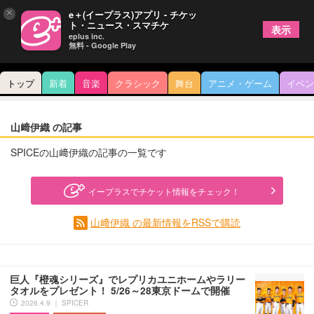
×
e＋(イープラス)アプリ - チケッ
ト・ニュース・スマチケ
表示
eplus inc.
無料 - Google Play
トップ
新着
音楽
クラシック
舞台
アニメ・ゲーム
イベン
山﨑伊織 の記事
SPICEの山﨑伊織の記事の一覧です
イープラスでチケット情報をチェック！
山﨑伊織 の最新情報をRSSで購読
巨人『橙魂シリーズ』でレプリカユニホームやラリー
タオルをプレゼント！ 5/26～28東京ドームで開催
2026.4.9 ｜ SPICER