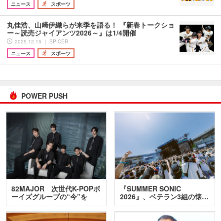
ニュース
スポーツ
丸佳浩、山﨑伊織らが来季を語る！ 『新春トークショ
ー～読売ジャイアンツ2026～』は1/4開催
2025.12.15 ｜ SPICER
ニュース
スポーツ
POWER PUSH
82MAJOR 次世代K-POPボ
『SUMMER SONIC
ーイズグループの“今”を
2026』、ベテラン3組の懐…
訊…