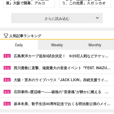
展』大阪で開幕、アルコ
う、この光景」スガ シカオ
＆…
と…
さらに読み込む
人気記事ランキング
Daily
Weekly
Monthly
広島東洋カープ追加3試合決定！ 9/25巨人戦などチケッ…
1
位
西川貴教に直撃、滋賀最大の音楽イベント『FEST. INAZU…
2
位
大阪・茨木のライブハウス「JACK LION」存続支援ライ…
3
位
石田泰尚×渡辺雄一――破格の“音楽魂”が静かに燃える …
4
位
坂本冬美、歌手生活40周年記念でおくる明治座公演のメイ…
5
位