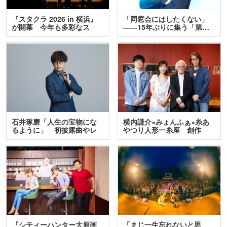
『スタクラ 2026 in 横浜』
「同窓会にはしたくない」
が開幕 今年も多彩なス
――15年ぶりに集う「第…
テ…
石井琢磨「人生の宝物にな
横内謙介×みょんふぁ×糸あ
るように」 初披露曲やレ
やつり人形一糸座 創作
ア…
人…
『シティーハンター大原画
「まじ一生忘れないと思