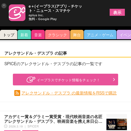
×
e＋(イープラス)アプリ - チケッ
ト・ニュース・スマチケ
表示
eplus inc.
無料 - Google Play
トップ
新着
音楽
クラシック
舞台
アニメ・ゲーム
イベン
アレクサンドル・デスプラ の記事
SPICEのアレクサンドル・デスプラの記事の一覧です
イープラスでチケット情報をチェック！
アレクサンドル・デスプラ の最新情報をRSSで購読
アカデミー賞＆グラミー賞受賞・現代映画音楽の名匠
アレクサンドル・デスプラ、映画音楽を携え来日公…
2026.3.19 ｜ SPICER