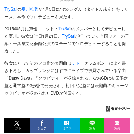
TrySail
の
夏川椎菜
が4月5日に1stシングル（タイトル未定）をリリ
ース。本作でソロデビューを果たす。
2015年5月に声優ユニット・
TrySail
のメンバーとしてデビューし
た夏川。彼女は昨日1月21日、
TrySail
が行っている全国ツアーの千
葉・千葉県文化会館公演のステージでソロデビューすることを発
表した。
彼女にとって初のソロ作の表題曲は
ミト
（クラムボン）による書
き下ろし。カップリングにはすでにライブで披露されている楽曲
「Daisy Days」「グラビティ」が収録される。なおCDは初回限定
盤と通常盤の2形態で発売され、初回限定盤には表題曲のミュージ
ックビデオが収められたDVDが付属する。
ポスト
シェア
はてブ
送る
送信