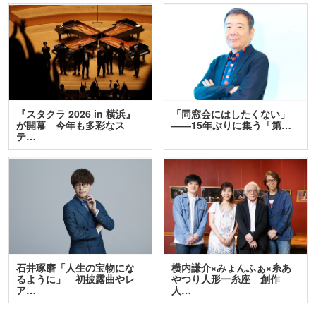
『スタクラ 2026 in 横浜』
「同窓会にはしたくない」
が開幕 今年も多彩なス
――15年ぶりに集う「第…
テ…
石井琢磨「人生の宝物にな
横内謙介×みょんふぁ×糸あ
るように」 初披露曲やレ
やつり人形一糸座 創作
ア…
人…