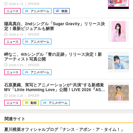
2026.6.15 ｜ SPICER
ニュース
アニメ/ゲーム
映画
陽高真白、2ndシングル「Sugar Gravity」リリース決
定！最新ビジュアルも解禁
2026.6.10 ｜ SPICER
ニュース
アニメ/ゲーム
岬なこ、4thシングル「青の足跡」リリース決定！新
アーティスト写真公開
2026.5.23 ｜ SPICER
ニュース
アニメ/ゲーム
石原夏織、実写とアニメーションが“共演”する新感覚
MV「Little Humming Love」公開！LIVE 2026『AS…
2026.3.26 ｜ SPICER
ニュース
動画
アニメ/ゲーム
関連サイト
夏川椎菜オフィシャルブログ「ナンス・アポン・ア・タイム！」