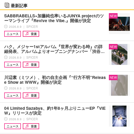
最新記事
SABBRABELLS×加藤純也率いるJUNYA projectのツ
NEW
ーマンライブ『Revive the Vibe.』開催が決定
2026.8.9 ｜ SPICER
ニュース
音楽
ハク。メジャー1stアルバム『世界が変わる時』の詳
NEW
細発表、アルバムよりオープニングナンバー「渋谷…
2026.8.9 ｜ SPICER
ニュース
音楽
川辺素（ミツメ）、初の自主企画『“行方不明”Releas
NEW
e Show at WWW』開催が決定
2026.8.9 ｜ SPICER
ニュース
音楽
04 Limited Sazabys、約1年8ヶ月ぶりニューEP『VIE
W』リリースが決定
2026.8.9 ｜ SPICER
ニュース
音楽