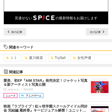
見逃せない
の最新情報をお届けします
前の記事
次の記事
関連キーワード
ミト
夏川椎菜
TrySail
女性声優
関連記事
愛美、初EP『AIM STAR』発売決定！ジャケット写真
＆新アーティスト写真公開
2026.6.21 ｜ SPICER
ニュース
アニメ/ゲーム
映画『ラブライブ！虹ヶ咲学園スクールアイドル同好
会 完結編 最終章』キービジュアル解禁！ユニット…