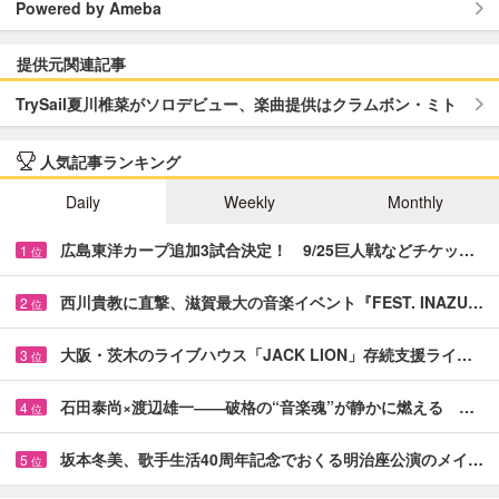
Powered by Ameba
提供元関連記事
TrySail夏川椎菜がソロデビュー、楽曲提供はクラムボン・ミト
人気記事ランキング
Daily
Weekly
Monthly
広島東洋カープ追加3試合決定！ 9/25巨人戦などチケッ…
1
位
西川貴教に直撃、滋賀最大の音楽イベント『FEST. INAZU…
2
位
大阪・茨木のライブハウス「JACK LION」存続支援ライ…
3
位
石田泰尚×渡辺雄一――破格の“音楽魂”が静かに燃える …
4
位
坂本冬美、歌手生活40周年記念でおくる明治座公演のメイ…
5
位