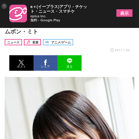
×
e＋(イープラス)アプリ - チケッ
ト・ニュース・スマチケ
表示
eplus inc.
無料 - Google Play
TrySail夏川椎菜がソロデビュー、楽曲提供はクラ
ムボン・ミト
ニュース
音楽
アニメ/ゲーム
2017.1.23
ポスト
シェア
送る