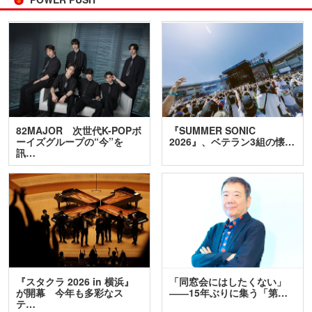
82MAJOR 次世代K-POPボ
『SUMMER SONIC
ーイズグループの“今”を
2026』、ベテラン3組の懐…
訊…
『スタクラ 2026 in 横浜』
「同窓会にはしたくない」
が開幕 今年も多彩なス
――15年ぶりに集う「第…
テ…