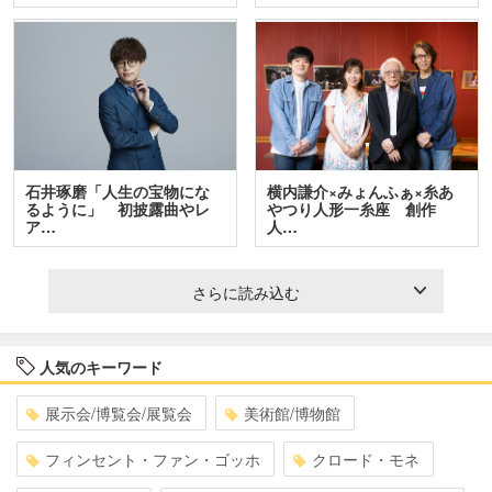
石井琢磨「人生の宝物にな
横内謙介×みょんふぁ×糸あ
るように」 初披露曲やレ
やつり人形一糸座 創作
ア…
人…
さらに読み込む
人気のキーワード
展示会/博覧会/展覧会
美術館/博物館
フィンセント・ファン・ゴッホ
クロード・モネ