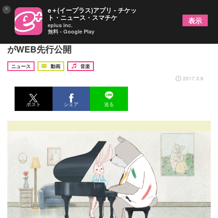
×
e＋(イープラス)アプリ - チケッ
ト・ニュース・スマチケ
表示
eplus inc.
無料 - Google Play
平井堅が新CMソングを歌うクレディセゾンTVCM
がWEB先行公開
ニュース
動画
音楽
2017.3.9
ポスト
シェア
送る