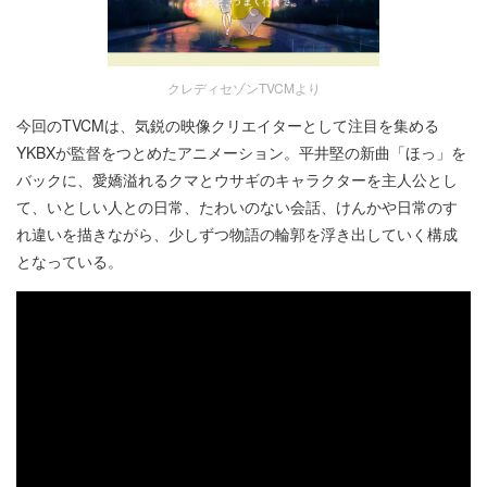
クレディセゾンTVCMより
今回のTVCMは、気鋭の映像クリエイターとして注目を集める
YKBXが監督をつとめたアニメーション。平井堅の新曲「ほっ」を
バックに、愛嬌溢れるクマとウサギのキャラクターを主人公とし
て、いとしい人との日常、たわいのない会話、けんかや日常のす
れ違いを描きながら、少しずつ物語の輪郭を浮き出していく構成
となっている。