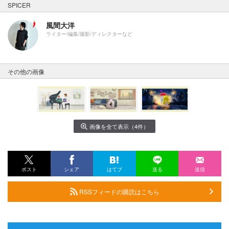
SPICER
風間大洋
ライター/編集/撮影/ディレクターなど
その他の画像
画像を全て表示（4件）
ポスト
シェア
はてブ
送る
送信
RSSフィードの購読はこちら