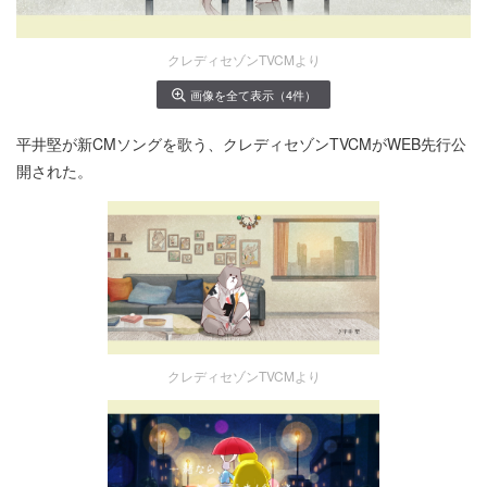
クレディセゾンTVCMより
画像を全て表示（4件）
平井堅が新CMソングを歌う、クレディセゾンTVCMがWEB先行公
開された。
クレディセゾンTVCMより