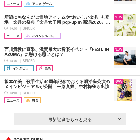
ニュース
アニメ/ゲーム
新潟にちなんだご当地アイテムや“おいしい文具”も登
NEW
場 文具の祭典『文具女子博 pop-up in 新潟2026』…
19:00 ｜ SPICER
ニュース
イベント/レジャー
西川貴教に直撃、滋賀最大の音楽イベント『FEST. IN
NEW
AZUMA』に懸ける思いとは？
18:00 ｜ SPICER
インタビュー
音楽
坂本冬美、歌手生活40周年記念でおくる明治座公演の
NEW
メインビジュアルが公開 一路真輝、中村梅雀ら出演
18:00 ｜ SPICER
ニュース
舞台
最新記事をもっと見る
POWER PUSH