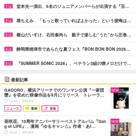
堂本光一演出、6名のジュニアメンバーらが出演する『百…
1
位
堀ちえみ 「もっと歌っていればよかった」という後悔は…
2
位
横山だいすけ、石田泰尚ら 親子で楽しむ”うた”から圧巻…
3
位
静岡県焼津市であらたな夏フェス『BON BON BON 2026…
4
位
『SUMMER SONIC 2026』、ベテラン3組の懐メロだけで…
5
位
最新記事
GADORO、横浜アリーナでのワンマン公演『一家団
NEW
欒』を収めた映像作品を9月にリリース トレーラ…
19:00 ｜ SPICER
ニュース
動画
音楽
亜咲花、10周年アニバーサリーベストアルバム『Son
NEW
g of LIFE』、漫画『ゆるキャン△』作者・あf…
19:00 ｜ SPICER