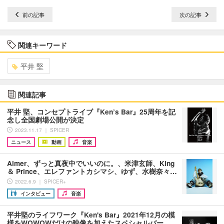
前の記事
次の記事
関連キーワード
平井 堅
関連記事
平井 堅、コンセプトライブ『Ken’s Bar』25周年を記
念し全国劇場公開が決定
2023.11.17 ｜ SPICER
ニュース
動画
音楽
Aimer、ずっと真夜中でいいのに。、米津玄師、King
＆ Prince、エレファントカシマシ、ゆず、水樹奈々…
2022.6.9 ｜ SPICER+
インタビュー
音楽
平井堅のライフワーク『Ken's Bar』2021年12月の模
様をWOWOWだけの映像を加えたスペシャルバー…