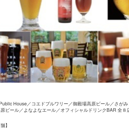
 Beer Public House／コエドブルワリー／御殿場高原ビール／
原ビール／よなよなエール／オフィシャルドリンクBAR 全８
店舗】