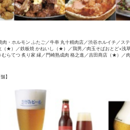
阪焼肉・ホルモン ふたご／牛串 丸十精肉店／渋谷ホルイチ／ス
火（★）／鉄板焼 かねいし（★）／鶏男／肉玉そばおとど×浅
きむらてつ 炙り家 縁／門崎熟成肉 格之進／吉田商店（★）／
店舗】