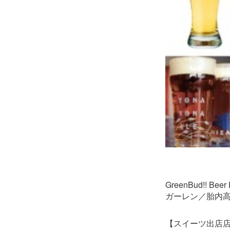
GreenBud!!
ガーレン／胎内高
【スイーツ出店