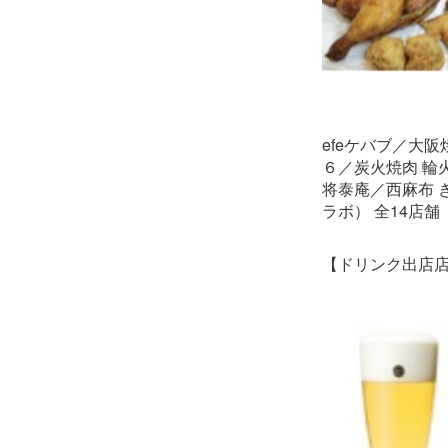
efeケバブ／大
６／炭火焼肉 輪
将泰庵／西麻布 
ラボ） 全14店舗
【ドリンク出店