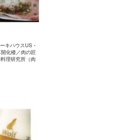
テーキハウスUS・
草開化楼／肉の匠
肉料理研究所（肉