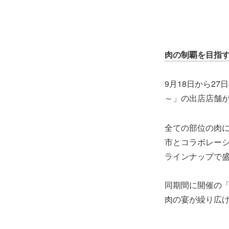
肉の制覇を目指
9月18日から27
～」の出店店舗
全ての部位の肉
市とコラボレー
ラインナップで
同期間に開催の「肉フ
肉の宴が繰り広