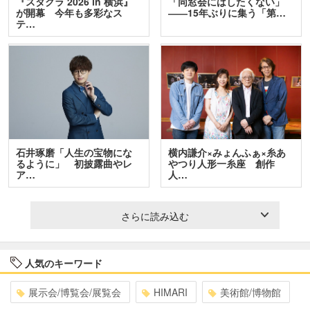
『スタクラ 2026 in 横浜』
「同窓会にはしたくない」
が開幕 今年も多彩なス
――15年ぶりに集う「第…
テ…
石井琢磨「人生の宝物にな
横内謙介×みょんふぁ×糸あ
るように」 初披露曲やレ
やつり人形一糸座 創作
ア…
人…
さらに読み込む
人気のキーワード
展示会/博覧会/展覧会
HIMARI
美術館/博物館