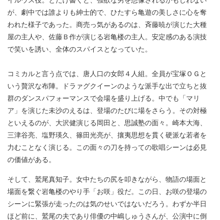
が、劇中では誰よりも紳士的で、ひたすら亀遊の美しさに心を奪
われた様子であった。商売っ気があるのは、斉藤暁が演じた大種
屋の主人や、佐藤Ｂ作が演じる岩亀楼の主人。安定感のある演技
で笑いを誘い、全体のスパイスとなっていた。
コミカルと言う点では、唐人口の女郎４人組。全員が宝塚ＯＧと
いう贅沢な布陣。ドラァグクイーンのような派手な出で立ちと抜
群のダンスパフォーマンスで会場を盛り上げる。中でも「マリ
ア」を演じた未沙のえるは、登場のたびに場をさらう。その対極
といえるのが、大沢健演じる岡田と、思誠塾の面々。崎本大海、
三津谷亮、塩野瑛久、篠田光亮が、攘夷思想を貫く硬派な若者を
力むことなく演じる。この面々の刀を持っての歌唱シーンは必見
の価値がある。
そして、鷲尾真知子。女中たちの尻を叩きながら、物語の場面と
場面を繋ぐ岩亀楼のやり手「お咲」役だ。この日、お咲の登場の
シーンに緊張が走ったのは気のせいではないだろう。わずか半日
ほど前に、鷲尾の夫であり俳優の中嶋しゅうさんが、公演中に倒