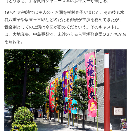
（とうきち）」を関西ジャニーズJr.の浜中文一が演じる。
1970年の初演では主人公・お園を杉村春子が演じた。その後も水
谷八重子や坂東玉三郎など名だたる俳優が主演を務めてきたが、
音楽劇としての上演は今回が初めてだという。そのキャストに
は、大地真央、中島亜梨沙、未沙のえるら宝塚歌劇団ОＧたちが名
を連ねる。