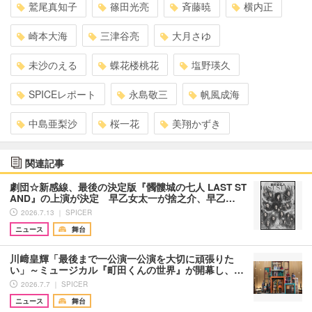
鷲尾真知子
篠田光亮
斉藤暁
横内正
崎本大海
三津谷亮
大月さゆ
未沙のえる
蝶花楼桃花
塩野瑛久
SPICEレポート
永島敬三
帆風成海
中島亜梨沙
桜一花
美翔かずき
関連記事
劇団☆新感線、最後の決定版『髑髏城の七人 LAST ST
AND』の上演が決定 早乙女太一が捨之介、早乙…
2026.7.13 ｜ SPICER
ニュース
舞台
川﨑皇輝「最後まで一公演一公演を大切に頑張りた
い」～ミュージカル『町田くんの世界』が開幕し、…
2026.7.7 ｜ SPICER
ニュース
舞台