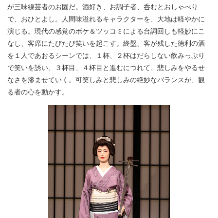
が三味線芸者のお園だ。酒好き、お調子者、呑むとおしゃべり
で、おひとよし。人間味溢れるキャラクターを、大地は軽やかに
演じる。現代の感覚のボケ＆ツッコミによる台詞回しも軽妙にこ
なし、客席にたびたび笑いを起こす。終盤、客が残した徳利の酒
を１人であおるシーンでは、１杯、２杯はだらしない飲みっぷり
で笑いを誘い、３杯目、４杯目と進むにつれて、悲しみをやるせ
なさを滲ませていく。可笑しみと悲しみの絶妙なバランスが、観
る者の心を動かす。