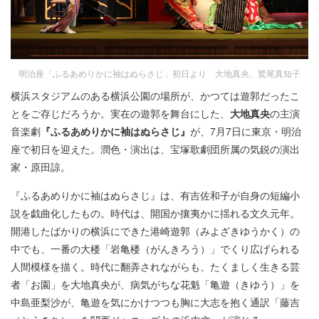
明治座「ふるあめりかに袖はぬらさじ」初日より 大地真央、鷲尾真知子
横浜スタジアムのある横浜公園の場所が、かつては遊郭だったこ
とをご存じだろうか。実在の遊郭を舞台にした、
大地真央
の主演
音楽劇
『ふるあめりかに袖はぬら
さじ』
が、7月7日に東京・明治
座で初日を迎えた。潤色・演出は、宝塚歌劇団所属の気鋭の演出
家・原田諒。
『ふるあめりかに袖はぬらさじ』は、有吉佐和子が自身の短編小
説を戯曲化したもの。時代は、開国か攘夷かに揺れる文久元年。
開港したばかりの横浜にできた港崎遊郭（みよざきゆうかく）の
中でも、一番の大楼「岩亀楼（がんきろう）」でくり広げられる
人間模様を描く。時代に翻弄されながらも、たくましく生きる芸
者「お園」を大地真央が、病気がちな花魁「亀遊（きゆう）」を
中島亜梨沙が、亀遊を気にかけつつも胸に大志を抱く通訳「藤吉