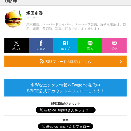
SPICER
塚田史香
ライター
東京在住。ペーパードライバー。ペーパー学芸員。好きな場所は、自
宅、劇場、美術館。写真も好きです。よく撮ります。
ポスト
シェア
はてブ
送る
送信
RSSフィードの購読はこちら
多彩なエンタメ情報をTwitterで発信中
SPICE公式アカウントをフォローしよう！
SPICE総合アカウント
音楽