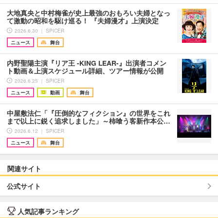
大地真央と中村梅雀が史上最強のおもろい夫婦となっ
て激動の昭和を駆け巡る！ 『夫婦漫才』上演決定
2026.6.30 ｜ SPICER
ニュース
舞台
内野聖陽主演『リア王 -KING LEAR-』出演者コメン
ト動画＆上演スケジュール詳細、ツアー情報が公開
2026.6.25 ｜ SPICER
ニュース
動画
舞台
中屋敷法仁「『圧倒的なフィクション』の世界をこれ
まで以上に鋭く追求しました」～柿喰う客新作本公…
2026.6.12 ｜ SPICER
ニュース
舞台
関連サイト
公式サイト
人気記事ランキング