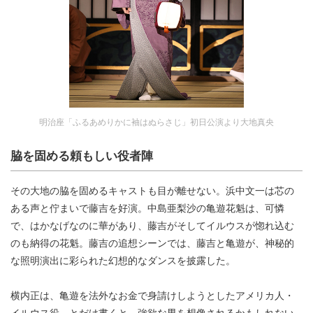
明治座「ふるあめりかに袖はぬらさじ」初日公演より大地真央
脇を固める頼もしい役者陣
その大地の脇を固めるキャストも目が離せない。浜中文一は芯の
ある声と佇まいで藤吉を好演。中島亜梨沙の亀遊花魁は、可憐
で、はかなげなのに華があり、藤吉がそしてイルウスが惚れ込む
のも納得の花魁。藤吉の追想シーンでは、藤吉と亀遊が、神秘的
な照明演出に彩られた幻想的なダンスを披露した。
横内正は、亀遊を法外なお金で身請けしようとしたアメリカ人・
イルウス役。とだけ書くと、強欲な男を想像されるかもしれない