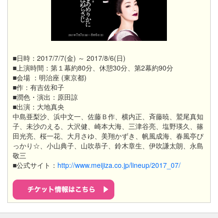
■日時：2017/7/7(金) ～ 2017/8/6(日)
■上演時間：第１幕約80分、休憩30分、第2幕約90分
■会場 ：明治座 (東京都)
■作：有吉佐和子
■
潤色・演出：原田諒
■出演：大地真央
中島亜梨沙、​浜中文一、佐藤Ｂ作、横内正、斉藤暁、鷲尾真知
子、未沙のえる、大沢健、崎本大海、三津谷亮、塩野瑛久、篠
田光亮、桜一花、大月さゆ、美翔かずき、帆風成海、春風亭ぴ
っかり☆、小山典子、山吹恭子、鈴木章生、伊吹謙太朗、永島
敬三
■公式サイト：
http://www.meijiza.co.jp/lineup/2017_07/​