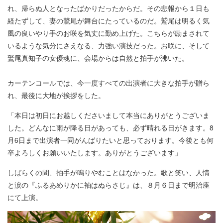
れ、帰らぬ人となったばかりだったからだ。その悲報から１日も
経たずして、妻の鷲尾が舞台にたっているのだ。鷲尾は明るく気
風の良いやり手のお咲を気丈に勤め上げた。こちらが励まされて
いるような気分にさえなる、力強い演技だった。お咲に、そして
鷲尾真知子の女優魂に、会場からは自然と拍手が沸いた。
カーテンコールでは、今一度すべての出演者に大きな拍手が贈ら
れ、最後に大地が挨拶をした。
「本日は初日にお越しくださいまして本当にありがとうございま
した。どんなに雨が降る日があっても、必ず晴れる日がきます。8
月6日まで出演者一同がんばりたいと思っております。今後とも何
卒よろしくお願いいたします。ありがとうございます」
しばらくの間、拍手が鳴りやむことはなかった。歌と笑い、人情
と涙の『ふるあめりかに袖はぬらさじ』は、８月６日まで明治座
にて上演。