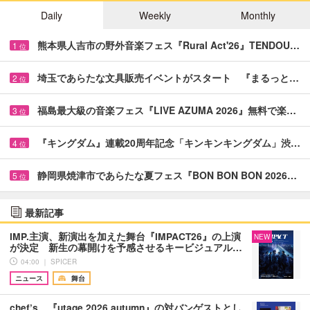
Daily
Weekly
Monthly
熊本県人吉市の野外音楽フェス『Rural Act'26』TENDOU…
1
位
埼玉であらたな文具販売イベントがスタート 『まるっと…
2
位
福島最大級の音楽フェス『LIVE AZUMA 2026』無料で楽…
3
位
『キングダム』連載20周年記念「キンキンキングダム」渋…
4
位
静岡県焼津市であらたな夏フェス『BON BON BON 2026…
5
位
最新記事
IMP.主演、新演出を加えた舞台『IMPACT26』の上演
NEW
が決定 新生の幕開けを予感させるキービジュアル…
04:00 ｜ SPICER
ニュース
舞台
chef’s、『utage 2026 autumn』の対バンゲストとし