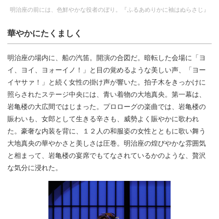
明治座の前には、色鮮やかな役者のぼり。『ふるあめりかに袖はぬらさじ』
華やかにたくましく
明治座の場内に、船の汽笛。開演の合図だ。暗転した会場に「ヨ
イ、ヨイ、ヨォーイノ！」と目の覚めるような美しい声、「ヨー
イヤサァ！」と続く女性の掛け声が響いた。拍子木をきっかけに
照らされたステージ中央には、青い着物の大地真央。第一幕は、
岩亀楼の大広間ではじまった。プロローグの楽曲では、岩亀楼の
賑わいも、女郎として生きる辛さも、威勢よく賑やかに歌われ
た。豪奢な内装を背に、１２人の和服姿の女性とともに歌い舞う
大地真央の華やかさと美しさは圧巻。明治座の煌びやかな雰囲気
と相まって、岩亀楼の宴席でもてなされているかのような、贅沢
な気分に浸れた。