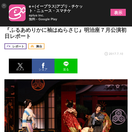
×
e＋(イープラス)アプリ - チケッ
ト・ニュース・スマチケ
表示
eplus inc.
無料 - Google Play
華やかな遊郭の儚い人間模様、大地真央主演の舞台
『ふるあめりかに袖はぬらさじ』明治座７月公演初
日レポート
レポート
舞台
2017.7.10
ポスト
シェア
送る