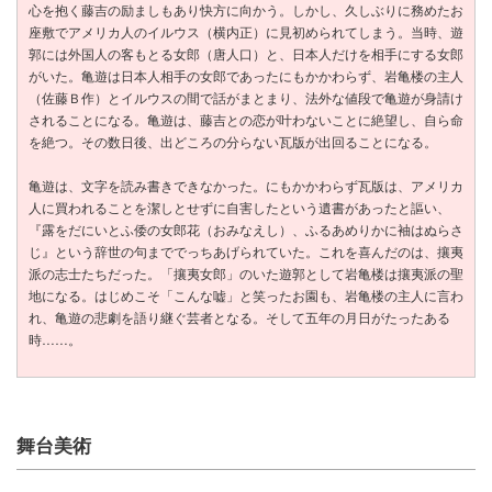
心を抱く藤吉の励ましもあり快方に向かう。しかし、久しぶりに務めたお
座敷でアメリカ人のイルウス（横内正）に見初められてしまう。当時、遊
郭には外国人の客もとる女郎（唐人口）と、日本人だけを相手にする女郎
がいた。亀遊は日本人相手の女郎であったにもかかわらず、岩亀楼の主人
（佐藤Ｂ作）とイルウスの間で話がまとまり、法外な値段で亀遊が身請け
されることになる。亀遊は、藤吉との恋が叶わないことに絶望し、自ら命
を絶つ。その数日後、出どころの分らない瓦版が出回ることになる。
亀遊は、文字を読み書きできなかった。にもかかわらず瓦版は、アメリカ
人に買われることを潔しとせずに自害したという遺書があったと謳い、
『露をだにいとふ倭の女郎花（おみなえし）、ふるあめりかに袖はぬらさ
じ』という辞世の句まででっちあげられていた。これを喜んだのは、攘夷
派の志士たちだった。「攘夷女郎」のいた遊郭として岩亀楼は攘夷派の聖
地になる。はじめこそ「こんな嘘」と笑ったお園も、岩亀楼の主人に言わ
れ、亀遊の悲劇を語り継ぐ芸者となる。そして五年の月日がたったある
時……。
舞台美術