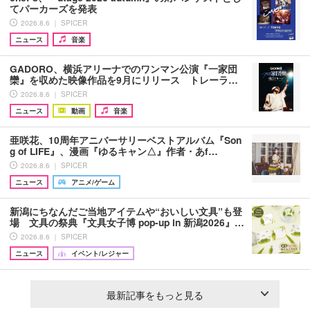
てパーカーズを発表
2026.8.6 ｜ SPICER
ニュース
音楽
GADORO、横浜アリーナでのワンマン公演『一家団
欒』を収めた映像作品を9月にリリース トレーラ…
2026.8.6 ｜ SPICER
ニュース
動画
音楽
亜咲花、10周年アニバーサリーベストアルバム『Son
g of LIFE』、漫画『ゆるキャン△』作者・あf…
2026.8.6 ｜ SPICER
ニュース
アニメ/ゲーム
新潟にちなんだご当地アイテムや“おいしい文具”も登
場 文具の祭典『文具女子博 pop-up in 新潟2026』…
2026.8.6 ｜ SPICER
ニュース
イベント/レジャー
最新記事をもっと見る