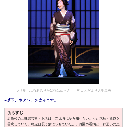
明治座「ふるあめりかに袖はぬらさじ」初日公演より大地真央
※以下、ネタバレを含みます。
あらすじ
岩亀楼の三味線芸者・お園は、吉原時代から知り合いだった花魁・亀遊を
看病していた。亀遊は長く病に伏せていたが、お園の看病と、お互いに恋