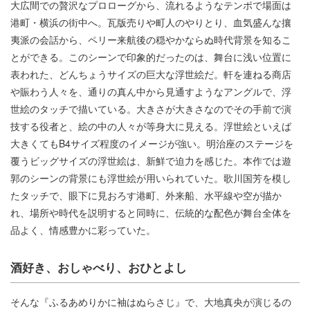
大広間での贅沢なプロローグから、流れるようなテンポで場面は
港町・横浜の街中へ。瓦版売りや町人のやりとり、血気盛んな攘
夷派の会話から、ペリー来航後の穏やかならぬ時代背景を知るこ
とができる。このシーンで印象的だったのは、舞台に浅い位置に
表われた、どんちょうサイズの巨大な浮世絵だ。軒を連ねる商店
や賑わう人々を、通りの真ん中から見通すようなアングルで、浮
世絵のタッチで描いている。大きさが大きさなのでその手前で演
技する役者と、絵の中の人々が等身大に見える。浮世絵といえば
大きくてもB4サイズ程度のイメージが強い。明治座のステージを
覆うビッグサイズの浮世絵は、新鮮で迫力を感じた。本作では遊
郭のシーンの背景にも浮世絵が用いられていた。歌川国芳を模し
たタッチで、眼下に見おろす港町、外来船、水平線や空が描か
れ、場所や時代を説明すると同時に、伝統的な配色が舞台全体を
品よく、情感豊かに彩っていた。
酒好き、おしゃべり、おひとよし
そんな『ふるあめりかに袖はぬらさじ』で、大地真央が演じるの