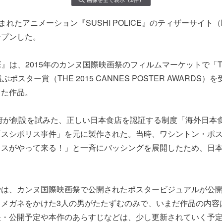
まれたアニメーション『SUSHI POLICE』のティザーサイト
ープンした。
ICE』は、2015年のカンヌ国際映画祭のフィルムマーケットで「The 
誌が選ぶポスター賞（THE 2015 CANNES POSTER AWARD
った作品。
政府が創設を試みた、正しい日本食店を認証する制度「海外日本
「スシポリス事件」を元に製作された。当時、ワシントン・ポ
リスがやって来る！」と一斉にバッシングを展開したため、日
では、カンヌ国際映画祭で公開されたポスタービジュアルが公
、メガネをかけた3人の男がたたずむのみで、いまだ作品の内容
映・公開予定や本作のあらすじなどは、少し更新されていく予