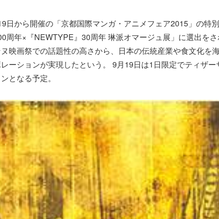
19日から開催の「京都国際マンガ・アニメフェア2015」の特別企
琳派400周年×『NEWTYPE』30周年 琳派オマージュ展」に選出
ンヌ映画祭での話題性の高さから、日本の伝統産業や食文化を
レーションが実現したという。 9月19日は1日限定でティザ
ョンとなる予定。