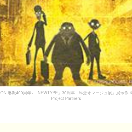
ATION 琳派400周年×「NEWTYPE」30周年 琳派オマージュ展』展示作 © "S
Project Partners