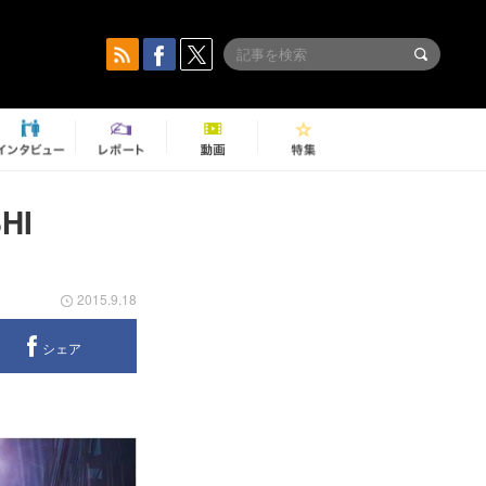
HI
2015.9.18
シェア