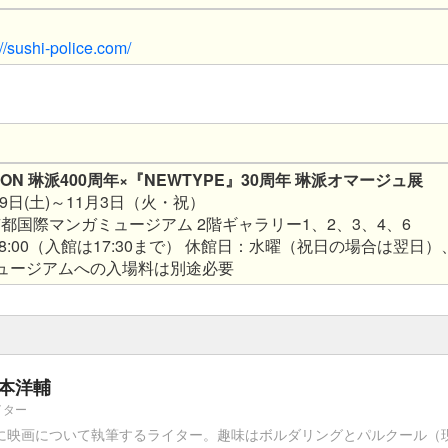
://sushi-police.com/
ATION 琳派400周年×『NEWTYPE』30周年 琳派オマージュ展​
9日(土)～11月3日（火・祝）
都国際マンガミュージアム 2階ギャラリー1、2、3、4、6
～18:00（入館は17:30まで） 休館日：水曜（祝日の場合は翌日）
ミュージアムへの入場料は別途必要
本洋輔
イター
に映画について執筆するライター。趣味はボルダリングとパルクール（