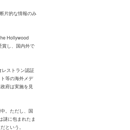
（断片的な情報のみ
Hollywood
S）を受賞し、国内外で
食レストラン認証
スト等の海外メデ
本政府は実施を見
開中。ただし、国
は謎に包まれたま
定だという。