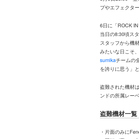
プやエフェクタ
6日に「ROCK I
当日の8:30頃
スタッフから機材
みたいな日こそ
sumika
チームの
を誇りに思う」と自
盗難された機材
ンドの所属レーベル
盗難機材一覧
・片面のみにFe