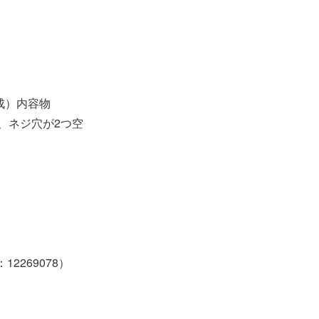
成）内容物
欠損し、ネジ穴が2つ空
12269078）