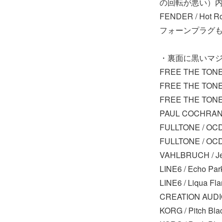
の回転が悪い）
FENDER / Ho
フォーンプラグも
・裏面に黒いマジ
FREE THE TONE
FREE THE TONE 
FREE THE TONE 
PAUL COCHRANE 
FULLTONE / OCD
FULLTONE / OCD
VAHLBRUCH / Je
LINE6 / Ech
LINE6 / Liqua Fl
CREATION AU
KORG / Pitch B