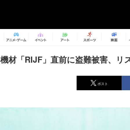
aの機材「RIJF」直前に盗難被害、
ポスト