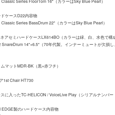
y Classic Series FloorTom 16"（カラーはSky Blue Pearl）
ードケースD22内容物
y Classic Series BassDrum 22"（カラーはSky Blue Pearl）
のスネアセミハードケースLX614BO（カラーは緑、白、水色で構
-402 SnareDrum 14"×6.5"（70年代製。インナーミュートが
ラムマットMDR-BK（黒×赤フチ）
t Chair HT730
ったTC-HELICON / VoiceLive Play（シリアルナンバー：
UM EDGE製のハードケース内容物