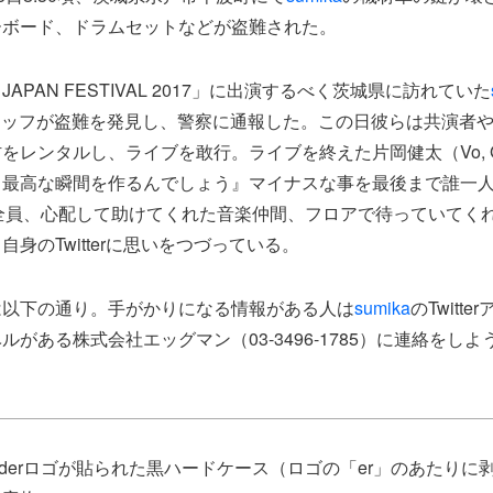
ーボード、ドラムセットなどが盗難された。
N JAPAN FESTIVAL 2017」に出演するべく茨城県に訪れていた
スタッフが盗難を発見し、警察に通報した。この日彼らは共演者
をレンタルし、ライブを敢行。ライブを終えた片岡健太（Vo,
、最高な瞬間を作るんでしょう』マイナスな事を最後まで誰一
全員、心配して助けてくれた音楽仲間、フロアで待っていてく
身のTwitterに思いをつづっている。
は以下の通り。手がかりになる情報がある人は
sumika
のTwitt
がある株式会社エッグマン（03-3496-1785）に連絡をしよ
nderロゴが貼られた黒ハードケース（ロゴの「er」のあたりに