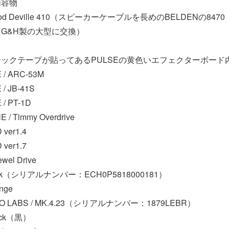
内容物
t Rod Deville 410（スピーカーケーブルを長めのBELDENの8
G&H製の大型に交換）
ックテープが貼ってあるPULSEの黄色いエフェクターボード
 / ARC-53M
/ JB-41S
/ PT-1D
/ Timmy Overdrive
 ver1.4
 ver1.7
wel Drive
o Park（シリアルナンバー：ECH0P5818000181）
ange
DIO LABS / MK.4.23（シリアルナンバー：1879LEBR）
lack（黒）