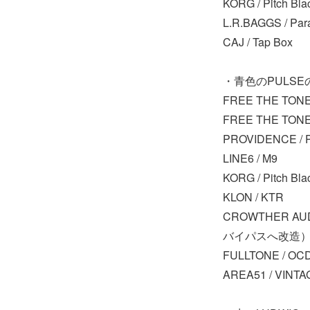
KORG / Pitch B
L.R.BAGGS / Para
CAJ / Tap Box
・青色のPULS
FREE THE TO
FREE THE TO
PROVIDENCE / 
LINE6 / M9
KORG / Pitch B
KLON / KTR
CROWTHER AU
バイパスへ改造
FULLTONE / OC
AREA51 / VINTAG