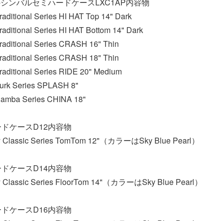
のシンバルセミハードケースLXC1AP内容物
itional Series HI HAT Top 14" Dark
itional Series HI HAT Bottom 14" Dark
ditional Series CRASH 16" Thin
ditional Series CRASH 18" Thin
ditional Series RIDE 20" Medium
rk Series SPLASH 8"
mba Series CHINA 18"
ードケースD12内容物
y Classic Series TomTom 12"（カラーはSky Blue Pearl）
ードケースD14内容物
y Classic Series FloorTom 14"（カラーはSky Blue Pearl）
ードケースD16内容物