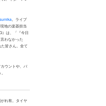
sumika
。ライブ
や現地の楽器担当
 G）は、「『今日
人言わなかった
れた皆さん。全て
erアカウントや、バ
う。
剥がれ有。タイヤ