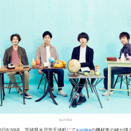
sumika
～翌6日8:30頃、茨城県水戸市千波町にて
sumika
の機材車の鍵が壊