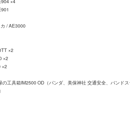
904 ×4
E901
/ AE3000
0TT ×2
0 ×2
 ×2
の緑の工具箱IM2500 OD（パンダ、美保神社 交通安全、バン
物