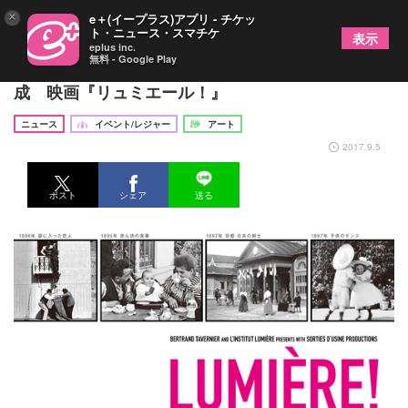
×
e＋(イープラス)アプリ - チケッ
ト・ニュース・スマチケ
表示
eplus inc.
無料 - Google Play
「映画の父」リュミエール兄弟による108本で構
成 映画『リュミエール！』
ニュース
イベント/レジャー
アート
2017.9.5
ポスト
シェア
送る