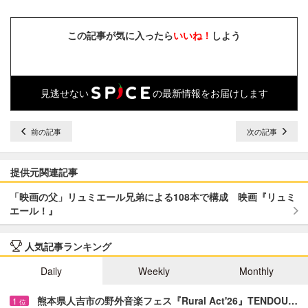
この記事が気に入ったら
いいね！
しよう
見逃せない
の最新情報をお届けします
前の記事
次の記事
提供元関連記事
「映画の父」リュミエール兄弟による108本で構成 映画『リュミ
エール！』
人気記事ランキング
Daily
Weekly
Monthly
熊本県人吉市の野外音楽フェス『Rural Act'26』TENDOU…
1
位