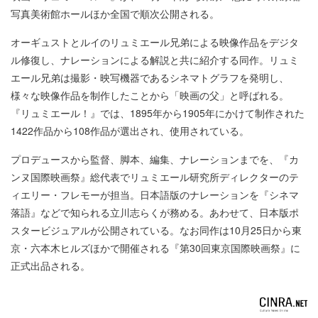
写真美術館ホールほか全国で順次公開される。
オーギュストとルイのリュミエール兄弟による映像作品をデジタ
ル修復し、ナレーションによる解説と共に紹介する同作。リュミ
エール兄弟は撮影・映写機器であるシネマトグラフを発明し、
様々な映像作品を制作したことから「映画の父」と呼ばれる。
『リュミエール！』では、1895年から1905年にかけて制作された
1422作品から108作品が選出され、使用されている。
プロデュースから監督、脚本、編集、ナレーションまでを、『カ
ンヌ国際映画祭』総代表でリュミエール研究所ディレクターのテ
ィエリー・フレモーが担当。日本語版のナレーションを『シネマ
落語』などで知られる立川志らくが務める。あわせて、日本版ポ
スタービジュアルが公開されている。なお同作は10月25日から東
京・六本木ヒルズほかで開催される『第30回東京国際映画祭』に
正式出品される。