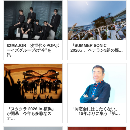
82MAJOR 次世代K-POPボ
『SUMMER SONIC
ーイズグループの“今”を
2026』、ベテラン3組の懐…
訊…
『スタクラ 2026 in 横浜』
「同窓会にはしたくない」
が開幕 今年も多彩なス
――15年ぶりに集う「第…
テ…