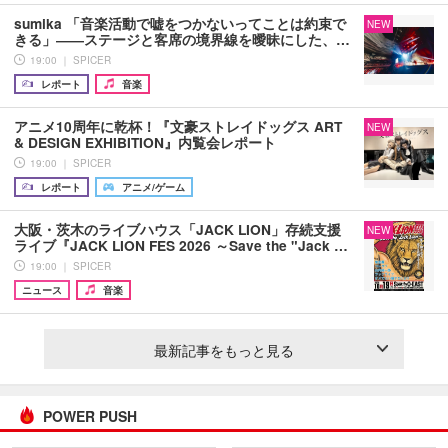
sumika 「音楽活動で嘘をつかないってことは約束で
NEW
きる」――ステージと客席の境界線を曖昧にした、…
19:00 ｜ SPICER
レポート
音楽
アニメ10周年に乾杯！『文豪ストレイドッグス ART
NEW
& DESIGN EXHIBITION』内覧会レポート
19:00 ｜ SPICER
レポート
アニメ/ゲーム
大阪・茨木のライブハウス「JACK LION」存続支援
NEW
ライブ『JACK LION FES 2026 ～Save the "Jack …
19:00 ｜ SPICER
ニュース
音楽
最新記事をもっと見る
POWER PUSH