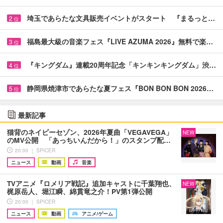
埼玉であらたな文具販売イベントがスタート 『まるっと…
2
位
福島最大級の音楽フェス『LIVE AZUMA 2026』無料で楽…
3
位
『キングダム』連載20周年記念「キンキンキングダム」渋…
4
位
静岡県焼津市であらたな夏フェス『BON BON BON 2026…
5
位
最新記事
猫背のネイビーセゾン、2026年夏曲「VEGAVEGA」
NEW
のMV公開 「あっちいんだから！」のスタンプ配…
20:00 ｜ SPICER
ニュース
動画
音楽
TVアニメ『ロメリア戦記』追加キャストに千葉翔也、
NEW
梶原岳人、堀江瞬、綿貫竜之介！PV第1弾公開
20:00 ｜ SPICER
ニュース
動画
アニメ/ゲーム