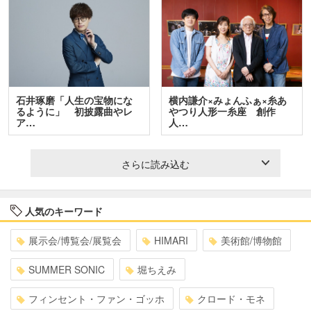
石井琢磨「人生の宝物にな
横内謙介×みょんふぁ×糸あ
るように」 初披露曲やレ
やつり人形一糸座 創作
ア…
人…
さらに読み込む
人気のキーワード
展示会/博覧会/展覧会
HIMARI
美術館/博物館
SUMMER SONIC
堀ちえみ
フィンセント・ファン・ゴッホ
クロード・モネ