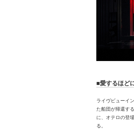
■愛するほど
ライヴビューイン
た船団が帰還す
に、オテロの登
る。