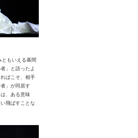
みともいえる幕間
心者」と語ったよ
すればこそ、相手
若者」が同居す
まは、ある意味
笑い飛ばすことな