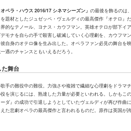
ペラ・ハウス 2016/17 シネマシーズン」
の最後を飾るのは
」を題材としたジュゼッペ・ヴェルディの最高傑作『オテロ』
世界的なテノール、ヨナス・カウフマン。英雄オテロが部下イ
ズデモナを自らの手で殺害し破滅していく心理劇を、カウフマ
、彼自身のオテロ像を生み出した。オペラファン必見の舞台を
載一遇のチャンスともいえるだろう。
した舞台
ル歌手の難役中の難役。力強さや複雑で繊細な心理劇をドラマ
の役を演じるには、熟達した力量が必要といわれる。しかもこ
イーダ』の成功で引退しようとしていたヴェルディが再び作曲に
さえた悲劇オペラの最高傑作と言われるものだ。原作は英国が