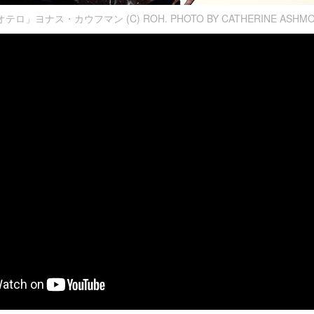
テロ」ヨナス・カウフマン (C) ROH. PHOTO BY CATHERINE ASHM