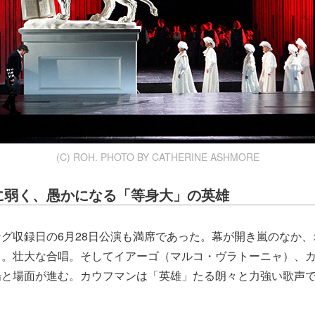
(C) ROH. PHOTO BY CATHERINE ASHMORE
に弱く、愚かになる「等身大」の英雄
グ収録日の6月28日公演も満席であった。幕が開き嵐のなか
る。壮大な合唱。そしてイアーゴ（マルコ・ヴラトーニャ）、
場と場面が進む。カウフマンは「英雄」たる朗々と力強い歌声