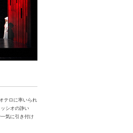
、オテロに率いられ
カッシオの諍い
で一気に引き付け