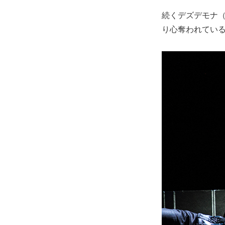
続くデズデモナ
り心奪われてい