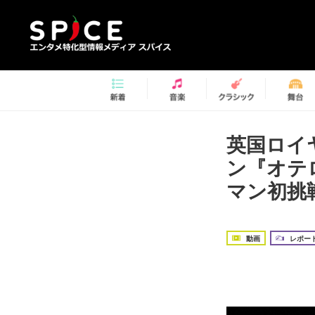
英国ロイヤ
ン『オテ
マン初挑
動画
レポー