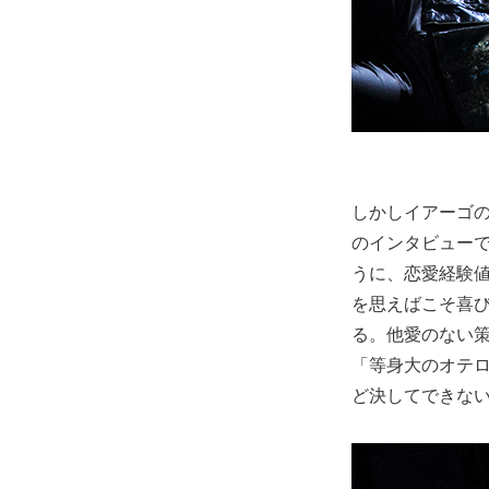
しかしイアーゴの
のインタビュー
うに、恋愛経験
を思えばこそ喜
る。他愛のない
「等身大のオテ
ど決してできな