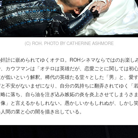
(C) ROH. PHOTO BY CATHERINE ASHMORE
奸計に嵌められてゆくオテロ。ROHシネマならではのお楽し
で、カウフマンは「オテロは英雄だが、恋愛ごとに関しては初
値が低いという解釈。稀代の英雄たる堂々とした「男」と、愛
びと不安がないまぜになり、自分の気持ちに翻弄されてゆく「
策略に落ち、自ら油を注ぎ込み嫉妬の炎を炎上させてしまうさ
ロ像」と言えるかもしれない。愚かしいかもしれぬが、しかし
い人間の業と心の闇を描き出している。