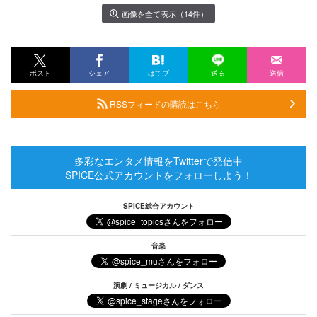
画像を全て表示（14件）
ポスト
シェア
はてブ
送る
送信
RSSフィードの購読はこちら
多彩なエンタメ情報をTwitterで発信中
SPICE公式アカウントをフォローしよう！
SPICE総合アカウント
音楽
演劇 / ミュージカル / ダンス