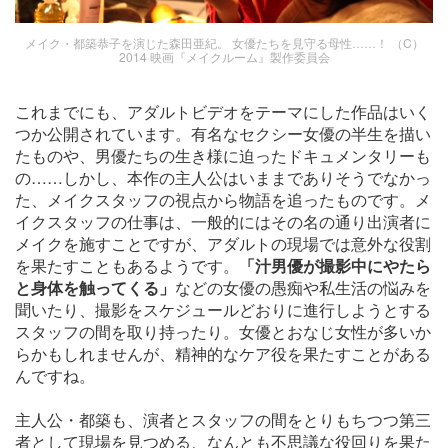
メイク・都築恭子を演じた森田亜紀。 女優たちを見守る母性……！ （C）
2014 映画『メイクルーム』製作委員会
これまでにも、アダルトビデオをテーマにした作品はいく
つか公開されています。有名なセクシー女優の半生を描い
たものや、男優たちの生き様に迫ったドキュメンタリーも
の……しかし、本作の主人公はいままでありそうでなかっ
た、メイクスタッフの視点から物語を追ったものです。メ
イクスタッフの仕事は、一般的にはその名の通り出演者に
メイクを施すことですが、アダルトの現場では意外な役割
を果たすこともあるようです。
「汁男優が撮影中にやたら
と身体を触ってくる」
などの女優の愚痴や私生活の悩みを
聞いたり、撮影をスケジュールどおりに進行しようとする
スタッフの間を取り持ったり。女優とおなじ女性が多いか
らかもしれませんが、精神的なケア役を果たすことがある
んですね。
主人公・都築も、演者とスタッフの間をとりもちつつ第三
者として現場を見つめる、なんとも不思議な役回りを果た