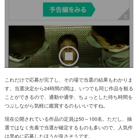
これだけで応募が完了し、その場で当選の結果もわかりま
す。当選決定から24時間の間は、いつでも同じ作品を観る
ことができるので、通勤や通学、ちょっとした待ち時間を
つぶしながら気軽に鑑賞するのもいいですね。
現在公開されている作品の定員は50～100名。ただし、抽
選ではなく先着で当選が確定するものも多いので、人気作
は早めに応募したほうが良さそうです。