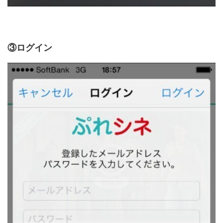
③ログイン