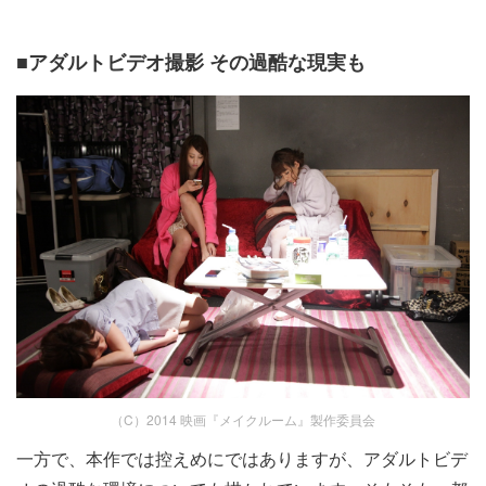
■アダルトビデオ撮影 その過酷な現実も
（C）2014 映画『メイクルーム』製作委員会
一方で、本作では控えめにではありますが、アダルトビデ