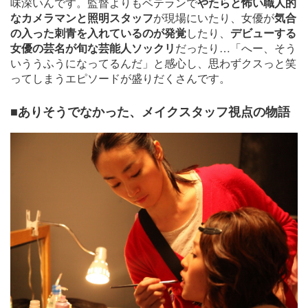
味深いんです。監督よりもベテランで
やたらと怖い職人的
なカメラマンと照明スタッフ
が現場にいたり、女優が
気合
の入った刺青を入れているのが発覚
したり、
デビューする
女優の芸名が旬な芸能人ソックリ
だったり…「へー、そう
いううふうになってるんだ」と感心し、思わずクスっと笑
ってしまうエピソードが盛りだくさんです。
■ありそうでなかった、メイクスタッフ視点の物語