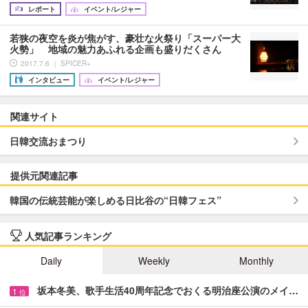
レポート
イベント/レジャー
若狭の夜空を炎が焦がす、豪壮な火祭り「スーパー大
火勢」 地域の魅力あふれる企画も盛りだくさん
2017.7.6 ｜ SPICER+
インタビュー
イベント/レジャー
関連サイト
日韓交流おまつり
提供元関連記事
韓国の伝統芸能が楽しめる日比谷の“日韓フェス”
人気記事ランキング
Daily
Weekly
Monthly
坂本冬美、歌手生活40周年記念でおくる明治座公演のメイ…
1
位