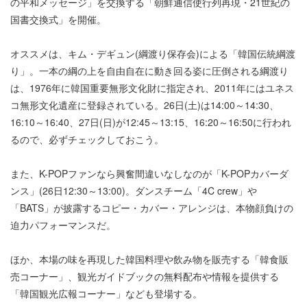
の平和メッセージ」を交換する「朝鮮通信使行列再現・21世紀の
国書交換式」を開催。
オススメは、キム・デギュン(綱渡り保存会)による「韓国伝統綱渡
り」。一本の綱の上を自由自在に動き回る姿に圧倒される綱渡り
は、1976年に韓国重要無形文化財に指定され、2011年にはユネス
コ無形文化遺産に登録されている。26日(土)は14:00～14:30、
16:10～16:40、27日(日)が12:45～13:15、16:20～16:50に行われ
るので、必ずチェックしておこう。
また、K-POPファンなら興奮間違いなしなのが「K-POPカバーダ
ンス」(26日12:30～13:00)。ダンスチーム「4C crew」や
「BATS」が披露するコピー・カバー・アレンジは、本物顔負けの
迫力パフォーマンスだ。
ほか、本場の味を再現した韓国料理や飲み物を販売する「韓食販
売コーナー」、観光ガイドブックの無料配布や情報を提供する
「韓国観光広報コーナー」なども登場する。