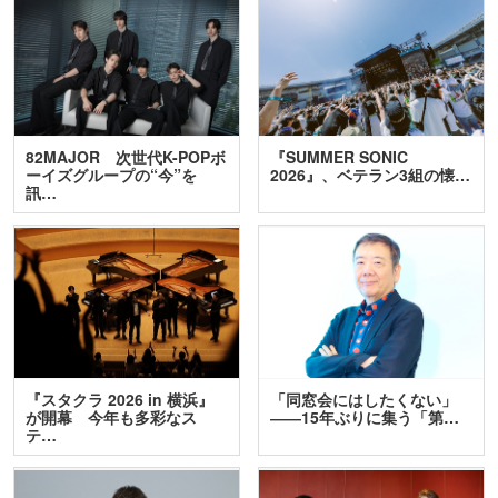
82MAJOR 次世代K-POPボ
『SUMMER SONIC
ーイズグループの“今”を
2026』、ベテラン3組の懐…
訊…
『スタクラ 2026 in 横浜』
「同窓会にはしたくない」
が開幕 今年も多彩なス
――15年ぶりに集う「第…
テ…