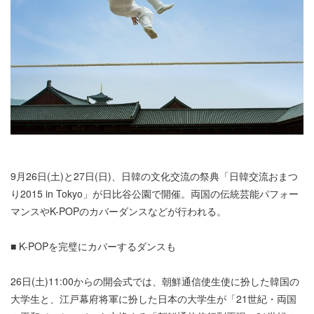
9月26日(土)と27日(日)、日韓の文化交流の祭典「日韓交流おまつ
り2015 in Tokyo」が日比谷公園で開催。両国の伝統芸能パフォー
マンスやK-POPのカバーダンスなどが行われる。
■ K-POPを完璧にカバーするダンスも
26日(土)11:00からの開会式では、朝鮮通信使生使に扮した韓国の
大学生と、江戸幕府将軍に扮した日本の大学生が「21世紀・両国