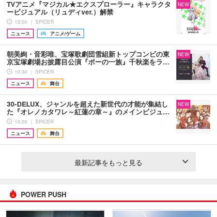
TVアニメ『マジカル★エクスプローラー』キャラクタ
NEW
ービジュアル（リュディver.）解禁
12:00 ｜ SPICER
ニュース
アニメ/ゲーム
朝美絢・音彩唯、宝塚歌劇団雪組新トップコンビの東
NEW
京宝塚劇場お披露目公演『ポーの一族』千秋楽をラ…
10:30 ｜ SPICER
ニュース
舞台
30-DELUX、ジャンルを超えた新世代の才能が集結し
NEW
た『オレノカタワレ～紅蓮の章～』のメインビジュ…
10:00 ｜ SPICER
ニュース
舞台
最新記事をもっと見る
POWER PUSH