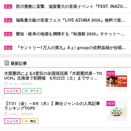
西川貴教に直撃、滋賀最大の音楽イベント『FEST. INAZU…
2
位
福島最大級の音楽フェス『LIVE AZUMA 2026』無料で楽…
3
位
愛知・岐阜の地酒を満喫する『秋酒祭 2026』チケット一…
4
位
『サントリー1万人の第九』Aぇ! groupの佐野晶哉が合唱…
5
位
最新記事
木梨憲武による3度目の全国巡回展『木梨憲武展－TO
NEW
UCH』北海道で初開催 8月22日（土）までサッ…
12:10 ｜ SPICER
ニュース
アート
【7/31（金）～8/6（木）】舞台ジャンルの人気記事
NEW
ランキングTOP5
12:00 ｜ SPICER
ニュース
舞台