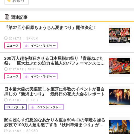
お祭り
関連記事
『第27回小田原ちょうちん夏まつり』開催決定！
2018.7.3 ｜ SPICER
ニュース
イベント/レジャー
200万人超を熱狂させる日本屈指の祭り『青森ねぶた
祭』 巨大ねぶたの迫力＆跳人のパフォーマンスに…
2017.8.11 ｜ SPICER+
ニュース
イベント/レジャー
日本最大級の民謡流しを筆頭に多数のイベントが目白
押しの『新潟まつり』 最終日の花火大会をレポート
2017.8.9 ｜ SPICER
レポート
イベント/レジャー
闇を照らす幻想的なあかり＆重さ50キロの竿燈を操る
妙技で100万人超を魅了する『秋田竿燈まつり』が…
2017.8.6 ｜ SPICER