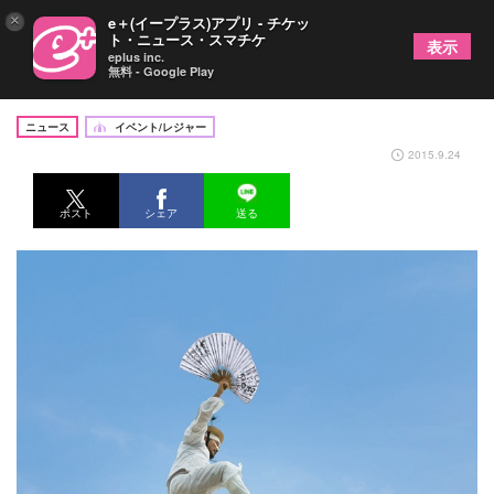
×
e＋(イープラス)アプリ - チケッ
ト・ニュース・スマチケ
表示
eplus inc.
無料 - Google Play
韓国の伝統芸能が楽しめる日比谷の“日韓フェス”
ニュース
イベント/レジャー
2015.9.24
ポスト
シェア
送る