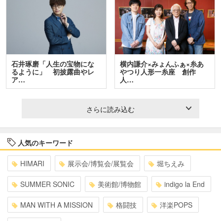
石井琢磨「人生の宝物にな
横内謙介×みょんふぁ×糸あ
るように」 初披露曲やレ
やつり人形一糸座 創作
ア…
人…
さらに読み込む
人気のキーワード
HIMARI
展示会/博覧会/展覧会
堀ちえみ
SUMMER SONIC
美術館/博物館
indigo la End
MAN WITH A MISSION
格闘技
洋楽POPS