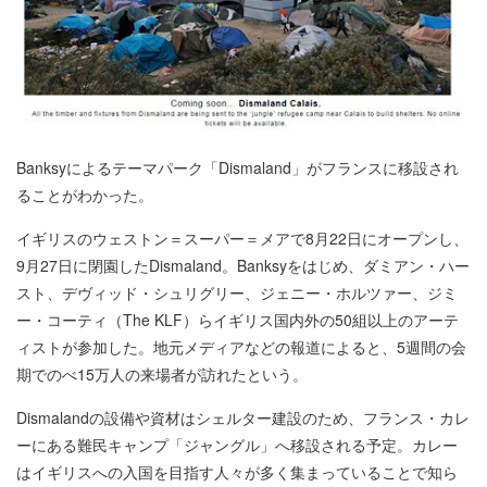
Banksyによるテーマパーク「Dismaland」がフランスに移設され
ることがわかった。
イギリスのウェストン＝スーパー＝メアで8月22日にオープンし、
9月27日に閉園したDismaland。Banksyをはじめ、ダミアン・ハー
スト、デヴィッド・シュリグリー、ジェニー・ホルツァー、ジミ
ー・コーティ（The KLF）らイギリス国内外の50組以上のアーテ
ィストが参加した。地元メディアなどの報道によると、5週間の会
期でのべ15万人の来場者が訪れたという。
Dismalandの設備や資材はシェルター建設のため、フランス・カレ
ーにある難民キャンプ「ジャングル」へ移設される予定。カレー
はイギリスへの入国を目指す人々が多く集まっていることで知ら