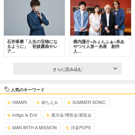
石井琢磨「人生の宝物にな
横内謙介×みょんふぁ×糸あ
るように」 初披露曲やレ
やつり人形一糸座 創作
ア…
人…
さらに読み込む
人気のキーワード
HIMARI
堀ちえみ
SUMMER SONIC
indigo la End
展示会/博覧会/展覧会
MAN WITH A MISSION
洋楽POPS