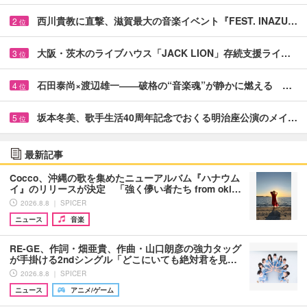
西川貴教に直撃、滋賀最大の音楽イベント『FEST. INAZU…
2
位
大阪・茨木のライブハウス「JACK LION」存続支援ライ…
3
位
石田泰尚×渡辺雄一――破格の“音楽魂”が静かに燃える …
4
位
坂本冬美、歌手生活40周年記念でおくる明治座公演のメイ…
5
位
最新記事
Cocco、沖縄の歌を集めたニューアルバム『ハナウム
イ』のリリースが決定 「強く儚い者たち from oki…
2026.8.8 ｜ SPICER
ニュース
音楽
RE-GE、作詞・畑亜貴、作曲・山口朗彦の強力タッグ
が手掛ける2ndシングル「どこにいても絶対君を見…
2026.8.8 ｜ SPICER
ニュース
アニメ/ゲーム