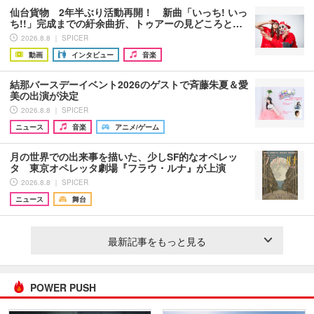
仙台貨物 2年半ぶり活動再開！ 新曲「いっち! いっ
ち!!」完成までの紆余曲折、トゥアーの見どころと…
2026.8.8 ｜ SPICER
動画
インタビュー
音楽
結那バースデーイベント2026のゲストで斉藤朱夏＆愛
美の出演が決定
2026.8.8 ｜ SPICER
ニュース
音楽
アニメ/ゲーム
月の世界での出来事を描いた、少しSF的なオペレッ
タ 東京オペレッタ劇場『フラウ・ルナ』が上演
2026.8.8 ｜ SPICER
ニュース
舞台
最新記事をもっと見る
POWER PUSH