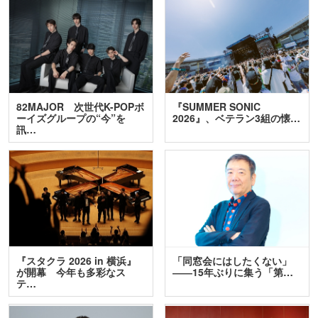
82MAJOR 次世代K-POPボ
『SUMMER SONIC
ーイズグループの“今”を
2026』、ベテラン3組の懐…
訊…
『スタクラ 2026 in 横浜』
「同窓会にはしたくない」
が開幕 今年も多彩なス
――15年ぶりに集う「第…
テ…