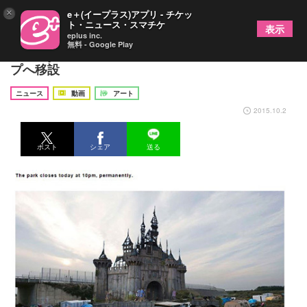
×
e＋(イープラス)アプリ - チケッ
ト・ニュース・スマチケ
表示
eplus inc.
無料 - Google Play
Banksyの遊園地「Dismaland」が仏の難民キャン
プへ移設
ニュース
動画
アート
2015.10.2
ポスト
シェア
送る