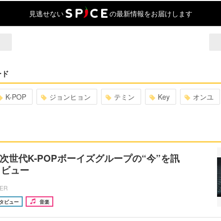
見逃せない
の最新情報をお届けします
ード
K-POP
ジョンヒョン
テミン
Key
オンユ
 次世代K-POPボーイズグループの“今”を訊
タビュー
CER
タビュー
音楽