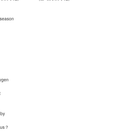
 season
xygen
t
aby
ous？