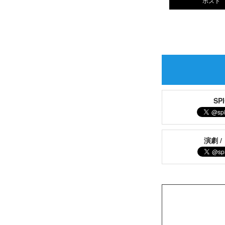
ポスト
S
演劇 /