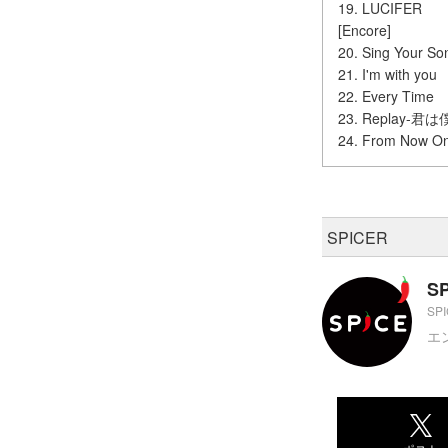
19. LUCIFER
[Encore]
20. Sing Your So
21. I'm with you
22. Every Time
23. Replay-君は僕
24. From Now O
SPICER
S
SP
エ