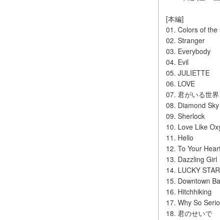
[本編]
01. Colors of the
02. Stranger
03. Everybody
04. Evil
05. JULIETTE
06. LOVE
07. 君がいる世界
08. Diamond Sky
09. Sherlock
10. Love Like O
11. Hello
12. To Your Hear
13. Dazzling Girl
14. LUCKY STAR
15. Downtown B
16. Hitchhiking
17. Why So Seri
18. 君のせいで