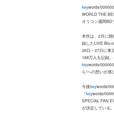
key
words/000
WORLD THE B
オリコン週間BD
本作は、2月に
録したLIVE B
26日・27日に
168万人を記録
key
words/00
ら”への想いが感
今後
key
words
『
key
words/000
SPECIAL F
が決定している