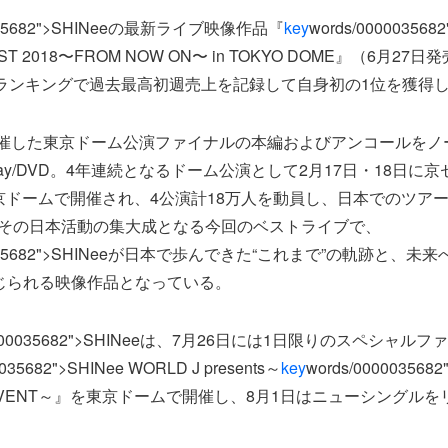
0035682">SHINeeの最新ライブ映像作品『
key
words/000003568
EST 2018〜FROM NOW ON〜 in TOKYO DOME』（6月2
ランキングで過去最高初週売上を記録して自身初の1位を獲得
開催した東京ドーム公演ファイナルの本編およびアンコールをノ
lu-ray/DVD。4年連続となるドーム公演として2月17日・18日
東京ドームで開催され、4公演計18万人を動員し、日本でのツアー
。その日本活動の集大成となる今回のベストライブで、
00035682">SHINeeが日本で歩んできた“これまで”の軌跡と、未
じられる映像作品となっている。
/0000035682">SHINeeは、7月26日には1日限りのスペシャル
0035682">SHINee WORLD J presents～
key
words/0000035682
AN EVENT～』を東京ドームで開催し、8月1日はニューシングル
。