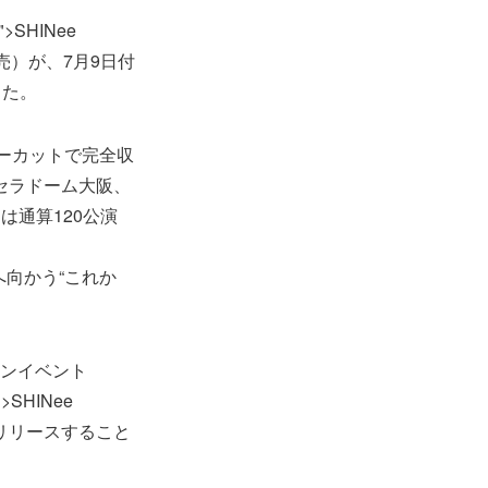
2">SHINee
7日発売）が、7月9日付
した。
ーカットで完全収
に京セラドーム大阪、
は通算120公演
来へ向かう“これか
ファンイベント
">SHINee
をリリースすること