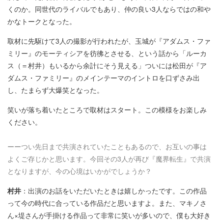
くのか。同世代のライバルでもあり、仲の良い3人ならではの和や
かなトークとなった。
取材に先駆けて3人の撮影が行われたが、玉城が『アダムス・ファ
ミリー』のモーティシアを彷彿とさせる、という話から「ルーカ
ス（＝村井）もいるから余計にそう見える」ついには松田が『ア
ダムス・ファミリー』のメインテーマのイントロを口ずさみ出
し、たまらず大爆笑となった。
笑いが落ち着いたところで取材はスタート。この模様をお楽しみ
ください。
ーーつい先日まで共演されていたこともあるので、お互いの事は
よくご存じかと思います。今回その3人が再び『魔界転生』で共演
となりますが、今の心境はいかがでしょうか？
村井
：出演のお話をいただいたときは嬉しかったです。この作品
って今の時代に合っている作品だと思いますよ。また、マキノさ
ん×堤さんが手掛ける作品って非常に笑いが多いので、僕も大好き