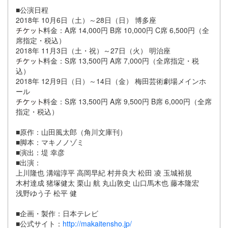
■公演日程
2018年 10月6日（土）～28日（日） 博多座
料金：A席 14,000円 B席 10,000円 C席 6,500円（全
席指定・税込）
2018年 11月3日（土・祝）～27日（火） 明治座
料金：S席 13,500円 A席 7,000円（全席指定・税
込）
2018年 12月9日（日）～14日（金） 梅田芸術劇場メインホ
ール
料金：S席 13,500円 A席 9,500円 B席 6,000円（全席
指定・税込）
■原作：山田風太郎（角川文庫刊）
■脚本：マキノノゾミ
■演出：堤 幸彦
■出演：
上川隆也 溝端淳平 高岡早紀 村井良大 松田 凌 玉城裕規
木村達成 猪塚健太 栗山 航 丸山敦史 山口馬木也 藤本隆宏
浅野ゆう子 松平 健
■企画・製作：日本テレビ
■公式サイト：
http://makaitensho.jp/