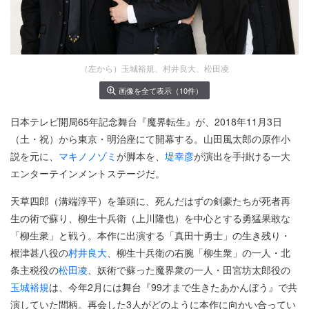
（左から）玉城裕規、村井良大、松田凌
画像を全て表示（10件）
日本テレビ開局65年記念舞台『魔界転生』が、2018年11月3日
（土・祝）から東京・明治座にて開幕する。山田風太郎の原作小
説を元に、
マキノノゾミ
が脚本を、
堤幸彦
が演出を手掛ける一大
エンターテインメントステージだ。
天草四郎（溝端淳平）を筆頭に、死んだはずの剣豪たちが死者再
生の術で蘇り、柳生十兵衛（上川隆也）を中心とする勇猛果敢な
「柳生衆」と戦う。本作に出演する「真田十勇士」の生き残り・
根津甚八役の
村井良大
、柳生十兵衛の右腕「柳生衆」の一人・北
条主税役の
松田凌
、妖術で蘇った魔界衆の一人・田宮坊太郎役の
玉城裕規
は、今年2月には舞台『99才まで生きたあかんぼう』で共
演していた間柄。再会した3人がどのように本作に向かい合ってい