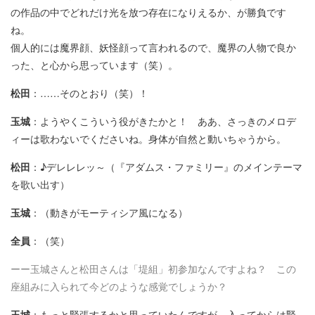
の作品の中でどれだけ光を放つ存在になりえるか、が勝負です
ね。
個人的には魔界顔、妖怪顔って言われるので、魔界の人物で良か
った、と心から思っています（笑）。
松田
：……そのとおり（笑）！
玉城
：ようやくこういう役がきたかと！ ああ、さっきのメロデ
ィーは歌わないでくださいね。身体が自然と動いちゃうから。
松田
：♪デレレレッ～（『アダムス・ファミリー』のメインテーマ
を歌い出す）
玉城
：（動きがモーティシア風になる）
全員
：（笑）
ーー玉城さんと松田さんは「堤組」初参加なんですよね？ この
座組みに入られて今どのような感覚でしょうか？
玉城
：もっと緊張するかと思っていたんですが、入ってからは緊