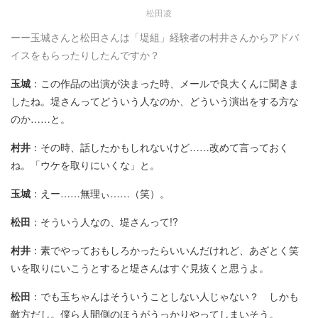
松田凌
ーー玉城さんと松田さんは「堤組」経験者の村井さんからアドバ
イスをもらったりしたんですか？
玉城
：この作品の出演が決まった時、メールで良大くんに聞きま
したね。堤さんってどういう人なのか、どういう演出をする方な
のか……と。
村井
：その時、話したかもしれないけど……改めて言っておく
ね。「ウケを取りにいくな」と。
玉城
：えー……無理ぃ……（笑）。
松田
：そういう人なの、堤さんって!?
村井
：素でやっておもしろかったらいいんだけれど、あざとく笑
いを取りにいこうとすると堤さんはすぐ見抜くと思うよ。
松田
：でも玉ちゃんはそういうことしない人じゃない？ しかも
敵方だし。僕ら人間側のほうがうっかりやってしまいそう。