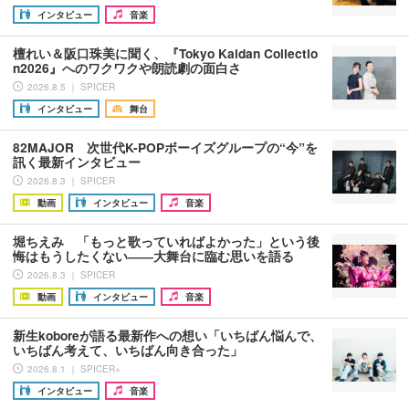
インタビュー
音楽
檀れい＆阪口珠美に聞く、『Tokyo Kaidan Collectio
n2026』へのワクワクや朗読劇の面白さ
2026.8.5 ｜ SPICER
インタビュー
舞台
82MAJOR 次世代K-POPボーイズグループの“今”を
訊く最新インタビュー
2026.8.3 ｜ SPICER
動画
インタビュー
音楽
堀ちえみ 「もっと歌っていればよかった」という後
悔はもうしたくない――大舞台に臨む思いを語る
2026.8.3 ｜ SPICER
動画
インタビュー
音楽
新生koboreが語る最新作への想い「いちばん悩んで、
いちばん考えて、いちばん向き合った」
2026.8.1 ｜ SPICER+
インタビュー
音楽