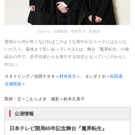
（左から）玉城裕規、村井良大、松田凌
普段から仲が良くなければこのような和やかなトークにはならな
いだろう。最後まで笑いあっていた3人は、舞台『魔界転生』の座
組みの中で、若手役者たちを牽引する存在となっていくのかもし
れない。
スタイリング／吉田ナオキ＜
村井良大
＞、ヨシダミホ＜
松田凌
、
玉城裕規
＞
取材・文＝こむらさき 撮影＝鈴木久美子
公演情報
日本テレビ開局65年記念舞台『魔界転生』