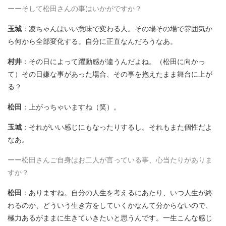
ーーそして松田さんの事はいかがですか？
玉城
：凌ちゃんはいい意味で変わる人。その場その場で雰囲気か
ら何から全部変化する。自分に正直なんだろうなあ。
村井
：その日によって躍動感が違うんだよね。（松田に向かっ
て）その日嫌な事があった場合、その事を抱えたまま舞台に上が
る？
松田
：上がっちゃいますね（笑）。
玉城
：それがいい感じにもなったりするし。それもまた個性だよ
なあ。
ーー松田さんご自身はお二人が言っている事、心当たりがありま
すか？
松田
：ありますね。自分の人生を考えるにあたり、いつ人生が終
わるのか、どういう生き方をしていくかなんて分からないので、
極力あるがままに生きていきたいと思うんです。一生こんな感じ