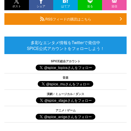
ポスト
シェア
はてブ
送る
送信
RSSフィードの購読はこちら
多彩なエンタメ情報をTwitterで発信中
SPICE公式アカウントをフォローしよう！
SPICE総合アカウント
音楽
演劇 / ミュージカル / ダンス
アニメ / ゲーム