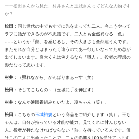
ーー松田さんから見た、村井さんと玉城さんってどんな人物です
か？
松田
：同じ世代の中でもすでに先を走ってた二人。今こうやって
ラフに話ができるのが不思議です。二人とも全然異なる「色」
……というか「熱」を感じるし、その大きさも全然違うんです。
またそれが自分とはまったく違うのであー欲しいなってため息が
出てしまいます。良大くんは例えるなら「職人」。役者の理想の
形だなって思います。
村井
：（照れながら）がんばりまぁ～す（笑）
松田
：そしてこちらの～（玉城に手を伸ばす）
村井
：なんか通販番組みたいだよ、凌ちゃん（笑）。
松田
：こちらの
玉城裕規
という商品をご紹介します（笑）。玉ち
ゃんは、自分が持っている才能や能力、見てくれに甘んじない
人。役者が持たなければならない「熱」を持っている人です。僕
はこの二人に出会ったことで、二人の影響を100％受けています。