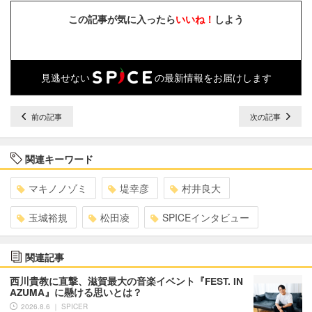
この記事が気に入ったら
いいね！
しよう
見逃せない
の最新情報をお届けします
前の記事
次の記事
関連キーワード
マキノノゾミ
堤幸彦
村井良大
玉城裕規
松田凌
SPICEインタビュー
関連記事
西川貴教に直撃、滋賀最大の音楽イベント『FEST. IN
AZUMA』に懸ける思いとは？
2026.8.6 ｜ SPICER