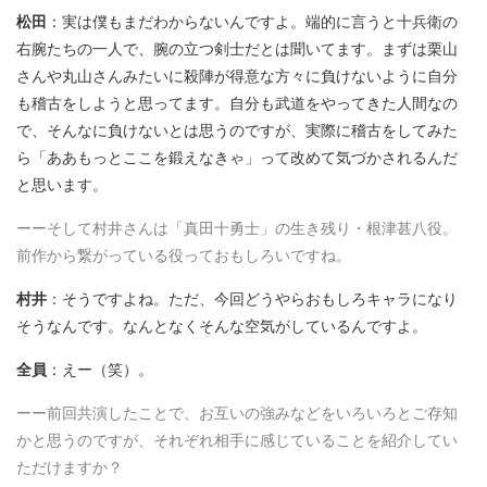
松田
：実は僕もまだわからないんですよ。端的に言うと十兵衛の
右腕たちの一人で、腕の立つ剣士だとは聞いてます。まずは栗山
さんや丸山さんみたいに殺陣が得意な方々に負けないように自分
も稽古をしようと思ってます。自分も武道をやってきた人間なの
で、そんなに負けないとは思うのですが、実際に稽古をしてみた
ら「ああもっとここを鍛えなきゃ」って改めて気づかされるんだ
と思います。
ーーそして村井さんは「真田十勇士」の生き残り・根津甚八役。
前作から繋がっている役っておもしろいですね。
村井
：そうですよね。ただ、今回どうやらおもしろキャラになり
そうなんです。なんとなくそんな空気がしているんですよ。
全員
：えー（笑）。
ーー前回共演したことで、お互いの強みなどをいろいろとご存知
かと思うのですが、それぞれ相手に感じていることを紹介してい
ただけますか？