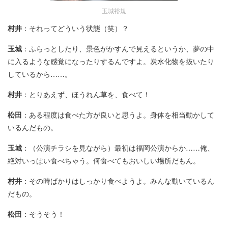
玉城裕規
村井
：それってどういう状態（笑）？
玉城
：ふらっとしたり、景色がかすんで見えるというか、夢の中
に入るような感覚になったりするんですよ。炭水化物を抜いたり
しているから……。
村井
：とりあえず、ほうれん草を、食べて！
松田
：ある程度は食べた方が良いと思うよ。身体を相当動かして
いるんだもの。
玉城
：（公演チラシを見ながら）最初は福岡公演からか……俺、
絶対いっぱい食べちゃう。何食べてもおいしい場所だもん。
村井
：その時ばかりはしっかり食べようよ。みんな動いているん
だもの。
松田
：そうそう！