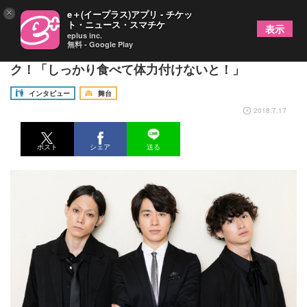
×
e＋(イープラス)アプリ - チケッ
ト・ニュース・スマチケ
表示
eplus inc.
無料 - Google Play
村井良大×松田凌×玉城裕規『魔界転生』クロストー
ク！「しっかり食べて体力付けないと！」
インタビュー
舞台
2018.7.17
ポスト
シェア
送る