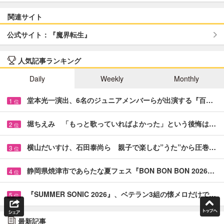
関連サイト
公式サイト：『魔界転生』
人気記事ランキング
Daily
Weekly
Monthly
堂本光一演出、6名のジュニアメンバーらが出演する『百…
1
位
堀ちえみ 「もっと歌っていればよかった」という後悔は…
2
位
横山だいすけ、石田泰尚ら 親子で楽しむ”うた”から圧巻…
3
位
静岡県焼津市であらたな夏フェス『BON BON BON 2026…
4
位
『SUMMER SONIC 2026』、ベテラン3組の懐メロだけで…
5
位
最新記事