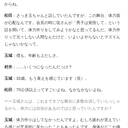
からね。
松田
：さっき玉ちゃんと話していたんですが、この舞台、体力面
が心配なんです。会見の時に堤さんが「男子は覚悟して」という
話を聞いて、体力作りをしてみようかなと思ってるんだ。体力作
りって元々しない人間なんだけど、いよいよやらないとマズイん
じゃないかなって。
玉城
：僕も。年齢も上だしさ。
村井
：……いくつになったんだっけ？
玉城
：32歳。もう衰えを感じています（笑）。
松田
：70公演以上ってすごいよね。なかなかないよね。
ーー玉城さんは、これまでタフな舞台に多数出演していらっしゃ
るから、体力には自信があるのではと思っていたんですが？
玉城
：体力作りはしてなかったんですよ。むしろ疲れが見えてい
る感じが芝居的に良かったこともあったんです。身体がどこか痛