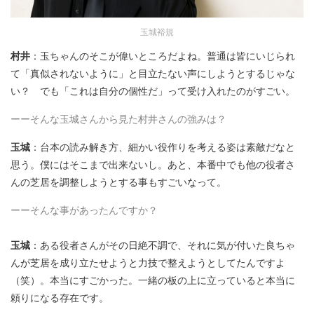
玉城裕規
村井
：玉ちゃんのそこが偉いところだよね。普通は皆にいじられ
て「真似されないように」と目立たない声にしようとするじゃな
い？ でも「これは自分の個性だ」って受け入れたのがすごい。
ーーそんな玉城さんから見た村井さんの強みは？
玉城
：台本の読み解き方、細かい役作りを考える姿は素敵だなと
思う。僕にはそこまで出来ないし。あと、本番中でも他の役者さ
んの芝居を調整しようとする事もすごいなって。
ーーそんな事があったんですか？
玉城
：ある役者さんがその日絶不調で、それに気が付いた良ちゃ
んが芝居を成り立たせようと力技で整えようとしてたんですよ
（笑）。本当にすごかった。一緒の板の上に立っていると本当に
頼りになる存在です。