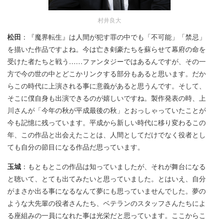
村井良大
松田
：『魔界転生』は人間が犯す罪の中でも「不可能」「禁忌」
を描いた作品ですよね。今は亡き剣豪たちを蘇らせて幕府の命を
受けた者たちと戦う……ファンタジーではあるんですが、その一
方で今の世の中とどこかリンクする部分もあると思います。だか
らこの時代に上演される事に意義があると思うんです。そして、
そこに僕自身も出演できるのが嬉しいですね。製作発表の時、上
川さんが「今年の秋が平成最後の秋」とおっしゃっていたことが
今も記憶に残っています。平成から新しい時代に移り変わるこの
年、この作品と出会えたことは、人間としてだけでなく役者とし
ても自分の節目になる作品だ思っています。
玉城
：もともとこの作品は知っていましたが、それが舞台になる
と聴いて、とても出てみたいと思っていました。とはいえ、自分
がまさか出る事になるなんて夢にも思っていませんでした。夢の
ような大先輩の役者さんたち、ベテランのスタッフさんたちによ
る座組みの一員になれた事は光栄だと思っています。ここからこ