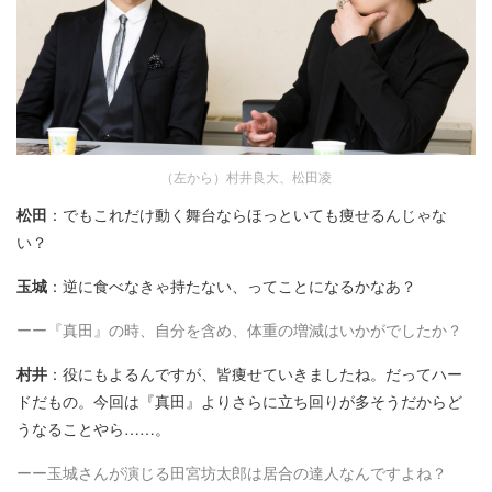
（左から）村井良大、松田凌
松田
：でもこれだけ動く舞台ならほっといても痩せるんじゃな
い？
玉城
：逆に食べなきゃ持たない、ってことになるかなあ？
ーー『真田』の時、自分を含め、体重の増減はいかがでしたか？
村井
：役にもよるんですが、皆痩せていきましたね。だってハー
ドだもの。今回は『真田』よりさらに立ち回りが多そうだからど
うなることやら……。
ーー玉城さんが演じる田宮坊太郎は居合の達人なんですよね？