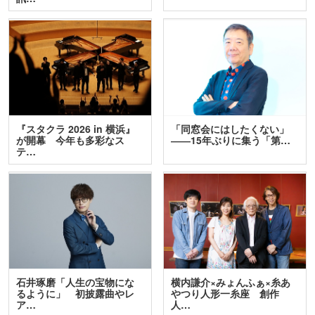
『スタクラ 2026 in 横浜』
「同窓会にはしたくない」
が開幕 今年も多彩なス
――15年ぶりに集う「第…
テ…
石井琢磨「人生の宝物にな
横内謙介×みょんふぁ×糸あ
るように」 初披露曲やレ
やつり人形一糸座 創作
ア…
人…