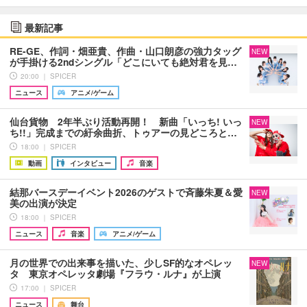
最新記事
RE-GE、作詞・畑亜貴、作曲・山口朗彦の強力タッグ
NEW
が手掛ける2ndシングル「どこにいても絶対君を見…
20:00 ｜ SPICER
ニュース
アニメ/ゲーム
仙台貨物 2年半ぶり活動再開！ 新曲「いっち! いっ
NEW
ち!!」完成までの紆余曲折、トゥアーの見どころと…
18:00 ｜ SPICER
動画
インタビュー
音楽
結那バースデーイベント2026のゲストで斉藤朱夏＆愛
NEW
美の出演が決定
18:00 ｜ SPICER
ニュース
音楽
アニメ/ゲーム
月の世界での出来事を描いた、少しSF的なオペレッ
NEW
タ 東京オペレッタ劇場『フラウ・ルナ』が上演
17:00 ｜ SPICER
ニュース
舞台