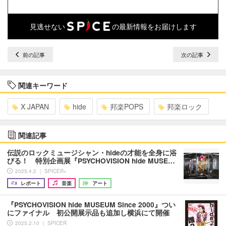
見逃せない
の最新情報をお届けします
前の記事
次の記事
関連キーワード
X JAPAN
hide
邦楽POPS
邦楽ロック
関連記事
伝説のロックミュージシャン・hideの才能を全身に浴
びる！ 特別企画展『PSYCHOVISION hide MUSE…
2025.4.2 ｜ SPICER+
レポート
音楽
アート
『PSYCHOVISION hide MUSEUM Since 2000』つい
にファイナル 初公開展示品も追加し横浜にて開催
2025.2.10 ｜ SPICER