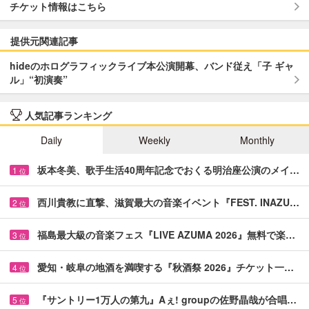
チケット情報はこちら
提供元関連記事
hideのホログラフィックライブ本公演開幕、バンド従え「子 ギャ
ル」“初演奏”
人気記事ランキング
Daily
Weekly
Monthly
坂本冬美、歌手生活40周年記念でおくる明治座公演のメイ…
1
位
西川貴教に直撃、滋賀最大の音楽イベント『FEST. INAZU…
2
位
福島最大級の音楽フェス『LIVE AZUMA 2026』無料で楽…
3
位
愛知・岐阜の地酒を満喫する『秋酒祭 2026』チケット一…
4
位
『サントリー1万人の第九』Aぇ! groupの佐野晶哉が合唱…
5
位