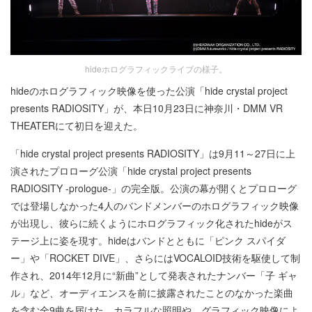
hideホログラフィックライブの様子。
hideのホログラフィック映像を使った公演「hide crystal project
presents RADIOSITY」が、本日10月23日に神奈川・DMM VR
THEATERにて初日を迎えた。
「hide crystal project presents RADIOSITY」は9月11～27日に上
演されたプロローグ公演「hide crystal project presents
RADIOSITY -prologue-」の完全版。公演の幕が開くとプロローグ
では登場しなかった4人のバンドメンバーのホログラフィック映像
が出現し、彼らに続くようにホログラフィック化されたhideがス
テージ上に姿を現す。hideはバンドとともに「ピンク スパイダ
ー」や「ROCKET DIVE」、さらにはVOCALOID技術を駆使して制
作され、2014年12月に“新曲”として発表されたナンバー「子 ギャ
ル」など、オーディエンスを前に披露されたことのなかった楽曲
を含む全9曲を届けた。カラフルな照明や、グラフィック映像によ