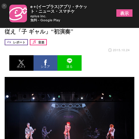
×
e＋(イープラス)アプリ - チケッ
ト・ニュース・スマチケ
表示
eplus inc.
無料 - Google Play
hideのホログラフィックライブ本公演開幕、バンド
従え「子 ギャル」“初演奏”
レポート
音楽
2015.10.24
ポスト
シェア
送る