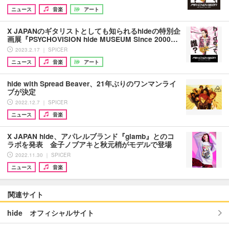
ニュース
音楽
アート
X JAPANのギタリストとしても知られるhideの特別企
画展『PSYCHOVISION hide MUSEUM Since 2000…
2023.2.17 ｜ SPICER
ニュース
音楽
アート
hide with Spread Beaver、21年ぶりのワンマンライ
ブが決定
2022.12.7 ｜ SPICER
ニュース
音楽
X JAPAN hide、アパレルブランド『glamb』とのコ
ラボを発表 金子ノブアキと秋元梢がモデルで登場
2022.11.30 ｜ SPICER
ニュース
音楽
関連サイト
hide オフィシャルサイト