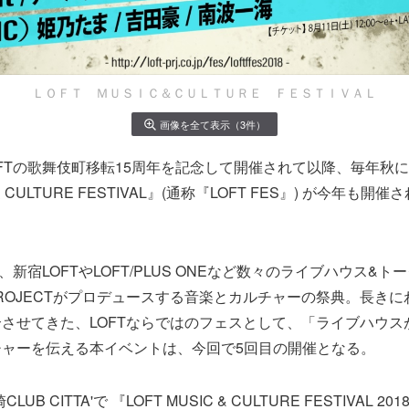
ＬＯＦＴ ＭＵＳＩＣ＆ＣＵＬＴＵＲＥ ＦＥＳＴＩＶＡＬ
画像を全て表示（3件）
LOFTの歌舞伎町移転15周年を記念して開催されて以降、毎年秋
 & CULTURE FESTIVAL』(通称『LOFT FES』) が今年も
』は、新宿LOFTやLOFT/PLUS ONEなど数々のライブハウス&ト
 PROJECTがプロデュースする音楽とカルチャーの祭典。長き
させてきた、LOFTならではのフェスとして、「ライブハウス
チャーを伝える本イベントは、今回で5回目の開催となる。
UB CITTA'で 『LOFT MUSIC & CULTURE FESTIVAL 2018 