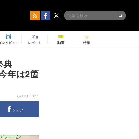
祭典
、 今年は2箇
2018.8.11
シェア