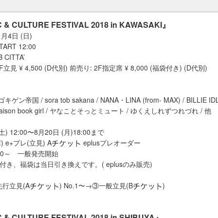
 & CULTURE FESTIVAL 2018 in KAWASAKI』
月4日 (日)
START 12:00
CITTA’
立見 ¥ 4,500 (D代別) 前売り: 2F指定席 ¥ 8,000 (福袋付き) (D代別)
キゲン帝国 / sora tob sakana / NANA・LINA (from- MAX) / BILLIE
ison book girl / ヤなことそっとミュート / ゆくえしれずつれづれ / 他
土) 12:00〜8月20日 (月)18:00まで
) e+プレ(立見) A
eplusプレオーダー
：00～ 一般発売開始
付き、福袋は当日引き換えです。( eplusのみ販売)
行立見(A
) No.1〜→③一般立見(B
)
 & CULTURE FESTIVAL 2018 in SHIBUYA』