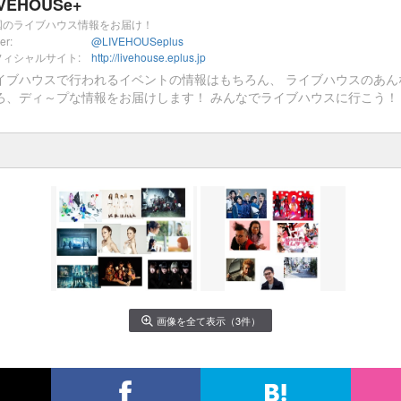
IVEHOUSe+
国のライブハウス情報をお届け！
ter:
@LIVEHOUSeplus
フィシャルサイト:
http://livehouse.eplus.jp
イブハウスで行われるイベントの情報はもちろん、 ライブハウスのあん
ろ、ディ～プな情報をお届けします！ みんなでライブハウスに行こう！
画像を全て表示（3件）