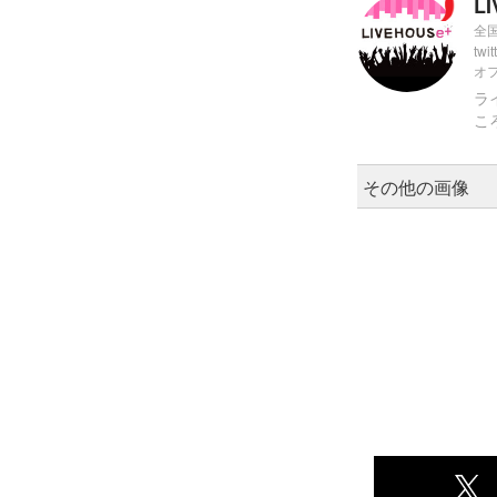
L
全
twit
オ
ラ
こ
その他の画像