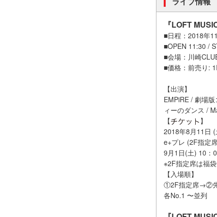
ライブ情報
『LOFT MUSIC
■日程：2018年11
■OPEN 11:30 / 
■会場：川崎CLUB 
■価格：前売り: 1F
【出演】
EMPiRE / 劇場版ゴ
ィーのダンス / Ma
【
】
2018年8月11日 (
e+プレ (2F指定席
9月1日(土) 10
※2F指定席は福袋
【入場順】
①2F指定席→②先
各No.1 〜並列
『LOFT MUSIC