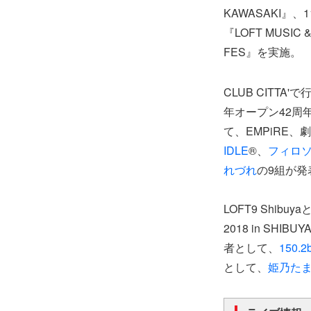
KAWASAKI』、1
『LOFT MUSIC
FES』を実施。
CLUB CITTA'で
年オープン42周年
て、EMPiRE
IDLE
®、
フィロ
れづれ
の9組が発
LOFT9 Shibuy
2018 in SH
者として、
150.2b
として、
姫乃た