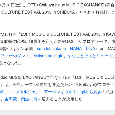
1月10日(土)にLOFT9 Shibuyaとduo MUSIC EXCHANGE 
 & CULTURE FESTIVAL 2018 in SHIBUYA』とそれぞれ銘打
行なわれる『LOFT MUSIC & CULTURE FESTIVAL 2018 in 
&歌舞伎町移転19周年を迎えた新宿 LOFT がプロデュー ス。
、劇場版ゴキゲン帝国、
sora tob sakana
、
NANA
・
LINA
(from- MA
ソフィーのダンス
、
Maison book girl
、
ヤなことそっとミュート
表となった。
aとduo MUSIC EXCHANGEで行なわれる『LOFT MUSIC & CULT
IBUYA』は、今年オープン2周年を迎えた LOFT9 Shibuyaがプロ
it
、
ロマンポルシェ。
、
アーバンギャルド
、
眉村ちあき
の4組
ま
、
吉田豪
、
南波一海
を迎えることが決定した。