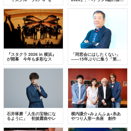
訊…
『スタクラ 2026 in 横浜』
「同窓会にはしたくない」
が開幕 今年も多彩なス
――15年ぶりに集う「第…
テ…
石井琢磨「人生の宝物にな
横内謙介×みょんふぁ×糸あ
るように」 初披露曲やレ
やつり人形一糸座 創作
ア…
人…