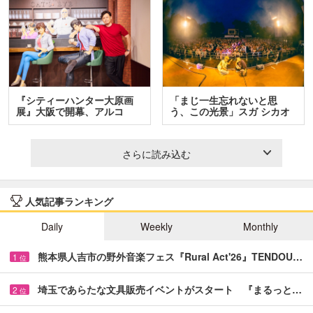
『シティーハンター大原画
「まじ一生忘れないと思
展』大阪で開幕、アルコ
う、この光景」スガ シカオ
＆…
と…
さらに読み込む
人気記事ランキング
Daily
Weekly
Monthly
熊本県人吉市の野外音楽フェス『Rural Act'26』TENDOU…
1
位
埼玉であらたな文具販売イベントがスタート 『まるっと…
2
位