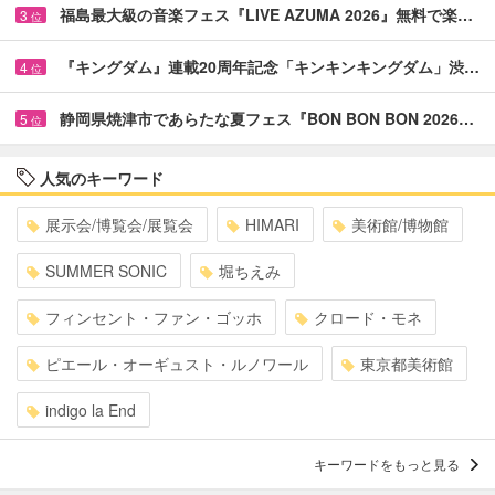
福島最大級の音楽フェス『LIVE AZUMA 2026』無料で楽…
3
位
『キングダム』連載20周年記念「キンキンキングダム」渋…
4
位
静岡県焼津市であらたな夏フェス『BON BON BON 2026…
5
位
人気のキーワード
展示会/博覧会/展覧会
HIMARI
美術館/博物館
SUMMER SONIC
堀ちえみ
フィンセント・ファン・ゴッホ
クロード・モネ
ピエール・オーギュスト・ルノワール
東京都美術館
indigo la End
キーワードをもっと見る