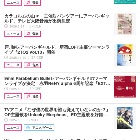
ニュース
音楽
カラコルムの山々 主催対バンツアーにアーバンギャ
ルド、テレビ大陸音頭が出演決定
2026.3.24 ｜ SPICER
ニュース
音楽
戸川純×アーバンギャルド、新宿LOFT主催ツーマンラ
イブ『2TO2 vol.13』開催
2025.11.10 ｜ SPICER
ニュース
音楽
9mm Parabellum Bullet×アーバンギャルドのツーマ
ンライブが決定 赤羽ReNY alpha 6周年記念『EXT…
2025.6.22 ｜ SPICER
ニュース
音楽
TVアニメ『なぜ僕の世界を誰も覚えていないのか？』
OP主題歌をUnlucky Morpheus、ED主題歌を好芻…
2024.6.5 ｜ SPICER
ニュース
アニメ/ゲーム