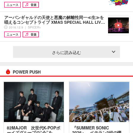
ニュース
音楽
アーバンギャルドの天使と悪魔の解離性同一≪生≫を
唱えるコンセプトライブ XMAS SPECIAL HALL LIV…
2016.12.9 ｜ SPICER+
ニュース
音楽
さらに読み込む
POWER PUSH
82MAJOR 次世代K-POPボ
『SUMMER SONIC
ーイズグループの“今”を
2026』、ベテラン3組の懐…