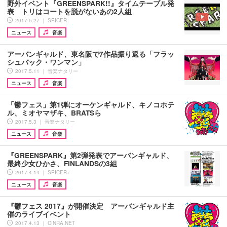
野外イベント『GREENSPARK!!』タイムテーブル発
表 トリはコートを脱がないあの2人組
2017.5.27 ｜ SPICER
ニュース
音楽
アーバンギャルド、東名阪で7作品振り返る「フラッ
シュバック・ワンマン」
2017.5.11 ｜ 音楽ナタリー
ニュース
音楽
「鬱フェス」第1弾にオーケンギャルド、キノコホテ
ル、ミオヤマザキ、BRATSら
2017.5.3 ｜ 音楽ナタリー
ニュース
音楽
『GREENSPARK』第2弾発表でアーバンギャルド、
最終少女ひかさ、FINLANDSの3組
2017.4.14 ｜ SPICER+
ニュース
音楽
『鬱フェス 2017』が開催決定 アーバンギャルド主
催のライブイベント
2017.4.13 ｜ CINRA.NET