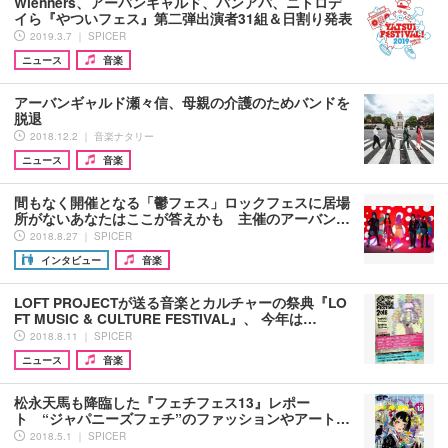
Wienners、アーバンギャルド、バンアパ、ニトロデ
イら『やついフェス』第二弾出演者31組＆日割り発表
2019.3.7 ｜ SPICER
ニュース
音楽
アーバンギャルド瀬々信、母親の介護のためバンドを
脱退
2018.12.2 ｜ 音楽ナタリー
ニュース
音楽
間もなく開催となる「鬱フェス」ロックフェスに居場
所がないあなたはここが答えかも 主催のアーバン…
2018.8.27 ｜ SPICER
インタビュー
音楽
LOFT PROJECTが送る音楽とカルチャーの祭典『LO
FT MUSIC & CULTURE FESTIVAL』、 今年は…
2018.8.11 ｜ SPICER
ニュース
音楽
松永天馬も降臨した『フェチフェス13』レポー
ト “ジャパニーズフェチ”のファッションやアート…
2018.5.1 ｜ SPICER