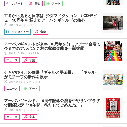
レポート
音楽
アート
世界から見ると日本は“少女フィクション”？CDデビ
ュー10周年を 迎えたアーバンギャルドの核心
2018.3.26 ｜ SPICER
インタビュー
音楽
アーバンギャルドが来年 10 周年を前にツアー3会場で
今までのアルバム 7 枚の収録楽曲を一挙披露
2017.10.30 ｜ SPICER+
ニュース
音楽
せきやゆりえの個展『ギャルと曼荼羅』 「ギャル」
がモチーフの新作を展示
2017.9.13 ｜ CINRA.NET
ニュース
アート
アーバンギャルド、10周年記念公演を中野サンプラザ
で開催決定「10年間、待たせてごめんね。」
2017.9.10 ｜ SPICER+
ニュース
音楽