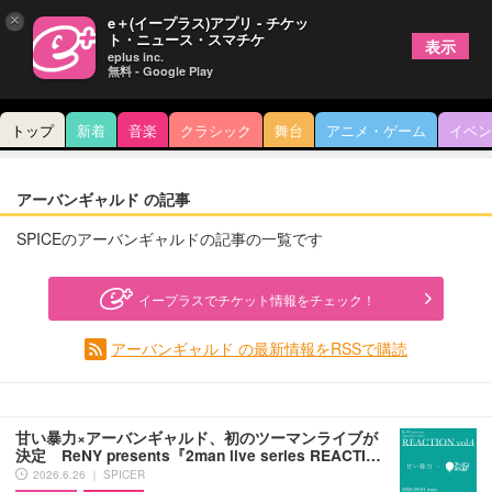
×
e＋(イープラス)アプリ - チケッ
ト・ニュース・スマチケ
表示
eplus inc.
無料 - Google Play
トップ
新着
音楽
クラシック
舞台
アニメ・ゲーム
イベン
アーバンギャルド の記事
SPICEのアーバンギャルドの記事の一覧です
イープラスでチケット情報をチェック！
アーバンギャルド の最新情報をRSSで購読
甘い暴力×アーバンギャルド、初のツーマンライブが
決定 ReNY presents『2man live series REACTI…
2026.6.26 ｜ SPICER