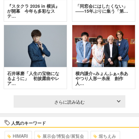
『スタクラ 2026 in 横浜』
「同窓会にはしたくない」
が開幕 今年も多彩なス
――15年ぶりに集う「第…
テ…
石井琢磨「人生の宝物にな
横内謙介×みょんふぁ×糸あ
るように」 初披露曲やレ
やつり人形一糸座 創作
ア…
人…
さらに読み込む
人気のキーワード
HIMARI
展示会/博覧会/展覧会
堀ちえみ