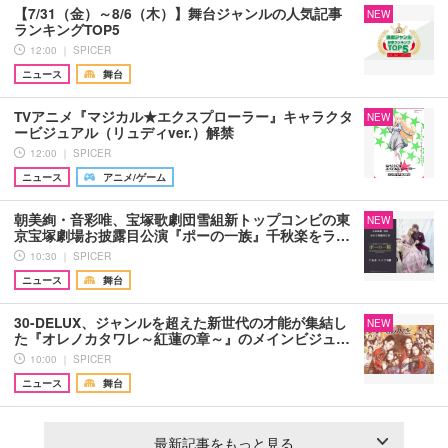
【7/31（金）～8/6（木）】舞台ジャンルの人気記事
NEW
ランキングTOP5
12:00 ｜ SPICER
ニュース
舞台
TVアニメ『マジカル★エクスプローラー』キャラクタ
NEW
ービジュアル（リュディver.）解禁
12:00 ｜ SPICER
ニュース
アニメ/ゲーム
朝美絢・音彩唯、宝塚歌劇団雪組新トップコンビの東
NEW
京宝塚劇場お披露目公演『ポーの一族』千秋楽をラ…
10:30 ｜ SPICER
ニュース
舞台
30-DELUX、ジャンルを超えた新世代の才能が集結し
NEW
た『オレノカタワレ～紅蓮の章～』のメインビジュ…
10:00 ｜ SPICER
ニュース
舞台
最新記事をもっと見る