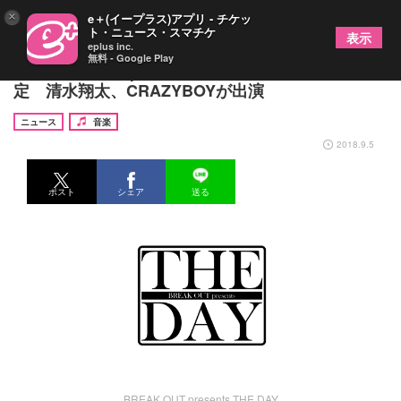
×
e＋(イープラス)アプリ - チケッ
ト・ニュース・スマチケ
表示
eplus inc.
無料 - Google Play
『BREAK OUT presents THE DAY』11月に開催決
定 清水翔太、CRAZYBOYが出演
ニュース
音楽
2018.9.5
ポスト
シェア
送る
BREAK OUT presents THE DAY