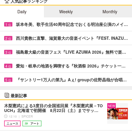
人気記事ランキング
Daily
Weekly
Monthly
坂本冬美、歌手生活40周年記念でおくる明治座公演のメイ…
1
位
西川貴教に直撃、滋賀最大の音楽イベント『FEST. INAZU…
2
位
福島最大級の音楽フェス『LIVE AZUMA 2026』無料で楽…
3
位
愛知・岐阜の地酒を満喫する『秋酒祭 2026』チケット一…
4
位
『サントリー1万人の第九』Aぇ! groupの佐野晶哉が合唱…
5
位
最新記事
木梨憲武による3度目の全国巡回展『木梨憲武展－TO
NEW
UCH』北海道で初開催 8月22日（土）までサッ…
12:10 ｜ SPICER
ニュース
アート