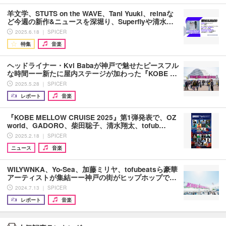
羊文学、STUTS on the WAVE、Tani Yuuki、reinaな
ど今週の新作&ニュースを深堀り、Superflyや清水…
2025.6.18 ｜ SPICER
特集
音楽
ヘッドライナー・Kvi Babaが神戸で魅せたピースフル
な時間ーー新たに屋内ステージが加わった『KOBE …
2025.5.28 ｜ SPICER
レポート
音楽
『KOBE MELLOW CRUISE 2025』第1弾発表で、OZ
world、GADORO、柴田聡子、清水翔太、tofub…
2025.2.18 ｜ SPICER
ニュース
音楽
WILYWNKA、Yo-Sea、加藤ミリヤ、tofubeatsら豪華
アーティストが集結ーー神戸の街がヒップホップで…
2024.7.13 ｜ SPICER
レポート
音楽