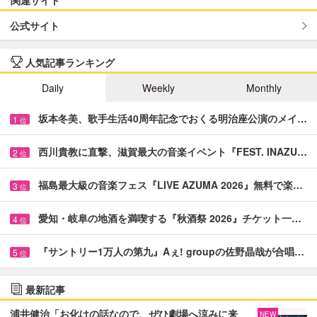
関連サイト
公式サイト
人気記事ランキング
Daily
Weekly
Monthly
坂本冬美、歌手生活40周年記念でおくる明治座公演のメイ…
1
位
西川貴教に直撃、滋賀最大の音楽イベント『FEST. INAZU…
2
位
福島最大級の音楽フェス『LIVE AZUMA 2026』無料で楽…
3
位
愛知・岐阜の地酒を満喫する『秋酒祭 2026』チケット一…
4
位
『サントリー1万人の第九』Aぇ! groupの佐野晶哉が合唱…
5
位
最新記事
浦井健治「お化けの話なので、ぜひ劇場へ涼みに来
NEW