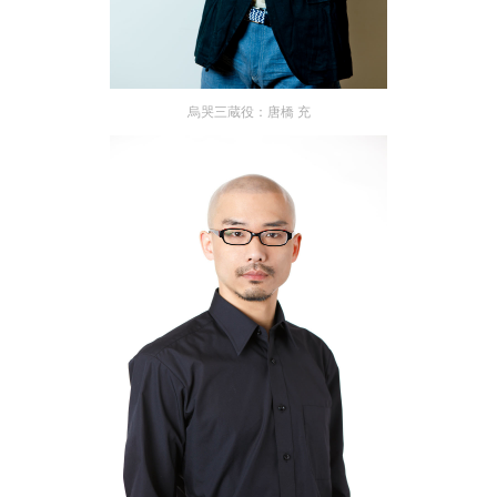
烏哭三蔵役：唐橋 充