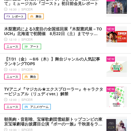
て」ミュージカル『ゴースト』初日前会見レポート
16:30 ｜ SPICER
レポート
舞台
木梨憲武による3度目の全国巡回展『木梨憲武展－TO
NEW
UCH』北海道で初開催 8月22日（土）までサッ…
12:10 ｜ SPICER
ニュース
アート
【7/31（金）～8/6（木）】舞台ジャンルの人気記事
NEW
ランキングTOP5
12:00 ｜ SPICER
ニュース
舞台
TVアニメ『マジカル★エクスプローラー』キャラクタ
NEW
ービジュアル（リュディver.）解禁
12:00 ｜ SPICER
ニュース
アニメ/ゲーム
朝美絢・音彩唯、宝塚歌劇団雪組新トップコンビの東
京宝塚劇場お披露目公演『ポーの一族』千秋楽をラ…
10:30 ｜ SPICER