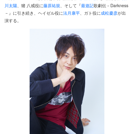
川太陽
、猪 八戒役に
藤原祐規
、そして『
最遊記
歌劇伝－Darkness
－』に引き続き、ヘイゼル役に
法月康平
、ガト役に
成松慶彦
が出
演する。