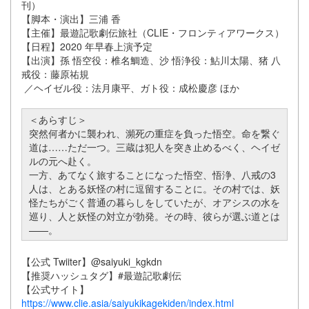
刊）
【脚本・演出】三浦 香
【主催】最遊記歌劇伝旅社（CLIE・フロンティアワークス）
【日程】2020 年早春上演予定
【出演】孫 悟空役：椎名鯛造、沙 悟浄役：鮎川太陽、猪 八
戒役：藤原祐規
／ヘイゼル役：法月康平、ガト役：成松慶彦 ほか
＜あらすじ＞
突然何者かに襲われ、瀕死の重症を負った悟空。命を繋ぐ
道は……ただ一つ。三蔵は犯人を突き止めるべく、ヘイゼ
ルの元へ赴く。
一方、あてなく旅することになった悟空、悟浄、八戒の3
人は、とある妖怪の村に逗留することに。その村では、妖
怪たちがごく普通の暮らしをしていたが、オアシスの水を
巡り、人と妖怪の対立が勃発。その時、彼らが選ぶ道とは
——。
【公式 Twiiter】@saiyuki_kgkdn
【推奨ハッシュタグ】#最遊記歌劇伝
【公式サイト】
https://www.clie.asia/saiyukikagekiden/index.html