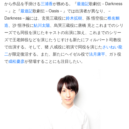
から作品を手掛ける
三浦香
が務める。『
最遊記
歌劇伝－Darkness
－』と『
最遊記
歌劇伝－Oasis－』では出演者が異なり、－
Darkness－編には、玄奘三蔵役に
鈴木拡樹
、孫 悟空役に
椎名鯛
造
、沙 悟浄役に
鮎川太陽
、烏哭三蔵役に唐橋 充とこれまでのシリ
ーズでも同役を演じたキャストの出演に加え、これまでのシリー
ズで王老師役などを演じたうじすけも新たにフィルバート司教役
で出演する。そして、猪 八戒役に初演で同役を演じた
さいねい龍
二
が限定復活する。また、新たにヘイゼル役で
法月康平
、ガト役
で
成松慶彦
が登場することにも注目したい。