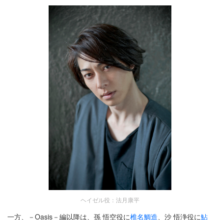
ヘイゼル役：法月康平
一方、－Oasis－編以降は、孫 悟空役に
椎名鯛造
、沙 悟浄役に
鮎