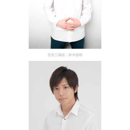
玄奘三蔵役：鈴木拡樹