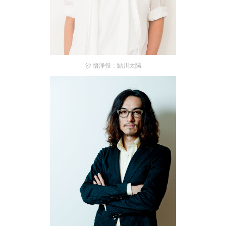
沙 悟浄役：鮎川太陽