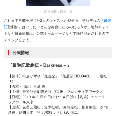
猪 八戒役：藤原祐規
これまで八戒を演じた2人のキャストが魅せる、それぞれの『
最遊
記
歌劇伝』はいったいどんな舞台になるのだろうか。追加キャス
トなど最新情報は、公式ホームページなどで随時発表されるので
チェックしよう。
公演情報
『最遊記歌劇伝－Darkness－』
【原作】峰倉かずや『最遊記』『最遊記 RELOAD』（一迅社
刊）
【脚本・演出】三浦 香
【主催】最遊記歌劇伝旅社（CLIE・フロンティアワークス）
【日程】2019 年 6 月 6 日(木)〜14 日(金)【劇場】ヒューリ
ックホール東京
【出演】玄奘三蔵役：鈴木拡樹、孫 悟空役：椎名鯛造、沙 悟
浄役：鮎川太陽、猪 八戒役：さいねい龍二