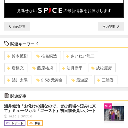
見逃せない
の最新情報をお届けします
前の記事
次の記事
関連キーワード
鈴木拡樹
椎名鯛造
さいねい龍二
唐橋充
藤原祐規
法月康平
成松慶彦
鮎川太陽
2.5次元舞台
最遊記
三浦香
関連記事
浦井健治「お化けの話なので、ぜひ劇場へ涼みに来
NEW
て」ミュージカル『ゴースト』初日前会見レポート
16:30 ｜ SPICER
レポート
舞台