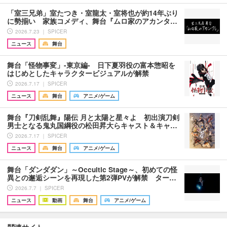
「室三兄弟」室たつき・室龍太・室将也が約14年ぶり
に勢揃い 家族コメディ、舞台『ムロ家のアカンタ…
2026.7.23 ｜ SPICER
ニュース
舞台
舞台「怪物事変」-東京編- 日下夏羽役の富本惣昭を
はじめとしたキャラクタービジュアルが解禁
2026.7.17 ｜ SPICER
ニュース
舞台
アニメ/ゲーム
舞台『刀剣乱舞』陽伝 月と太陽と星々よ 初出演刀剣
男士となる鬼丸国綱役の松田昇大らキャスト＆キャ…
2026.7.17 ｜ SPICER
ニュース
舞台
アニメ/ゲーム
舞台「ダンダダン」～Occultic Stage～、初めての怪
異との邂逅シーンを再現した第2弾PVが解禁 ター…
2026.7.7 ｜ SPICER
ニュース
動画
舞台
アニメ/ゲーム