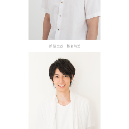
孫 悟空役：椎名鯛造