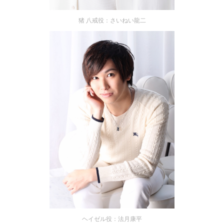
猪 八戒役：さいねい龍二
ヘイゼル役：法月康平