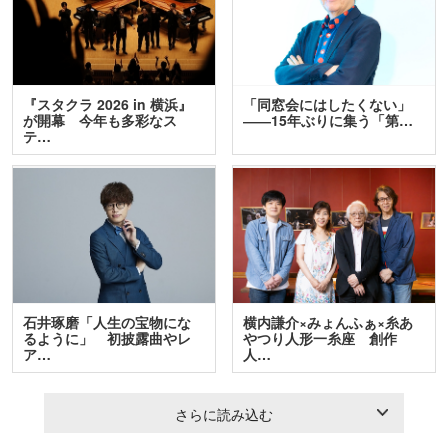
『スタクラ 2026 in 横浜』
「同窓会にはしたくない」
が開幕 今年も多彩なス
――15年ぶりに集う「第…
テ…
石井琢磨「人生の宝物にな
横内謙介×みょんふぁ×糸あ
るように」 初披露曲やレ
やつり人形一糸座 創作
ア…
人…
さらに読み込む