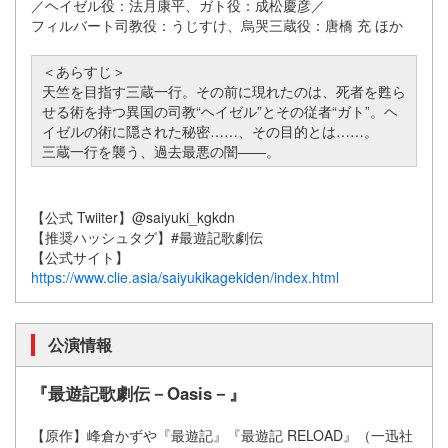
／ヘイゼル役：法月康平、ガト役：成松慶彦／
フィルバート司教役：うじすけ、烏哭三蔵役：唐橋 充 ほか
＜あらすじ＞
天竺を目指す三蔵一行。その前に現れたのは、死者を甦ら
せる術を持つ異国の司教“ヘイゼル”とその従者“ガト”。ヘ
イゼルの術に隠された秘密……、その目的とは……。
三蔵一行を襲う、過去最悪の闇――。
【公式 Twiiter】@saiyuki_kgkdn
【推奨ハッシュタグ】#最遊記歌劇伝
【公式サイト】
https://www.clie.asia/saiyukikagekiden/index.html
公演情報
『最遊記歌劇伝－Oasis－』
【原作】峰倉かずや『最遊記』『最遊記 RELOAD』（一迅社