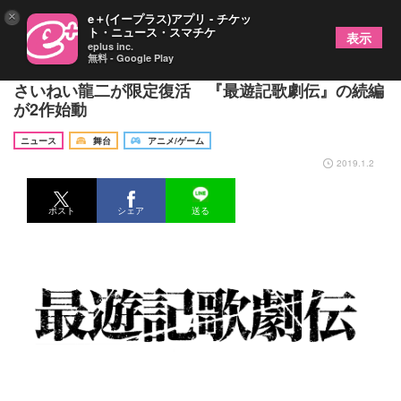
×
e＋(イープラス)アプリ - チケッ
ト・ニュース・スマチケ
表示
eplus inc.
無料 - Google Play
鈴木拡樹、椎名鯛造、鮎川太陽、唐橋 充のほか、
さいねい龍二が限定復活 『最遊記歌劇伝』の続編
が2作始動
ニュース
舞台
アニメ/ゲーム
2019.1.2
ポスト
シェア
送る