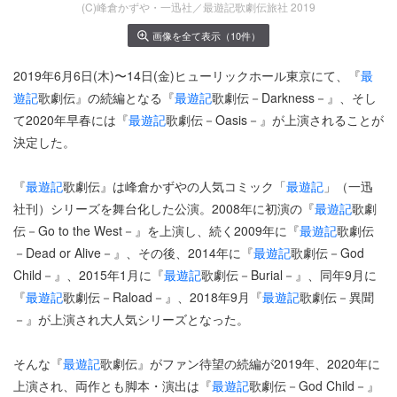
(C)峰倉かずや・一迅社／最遊記歌劇伝旅社 2019
画像を全て表示（10件）
2019年6月6日(木)〜14日(金)ヒューリックホール東京にて、『
最
遊記
歌劇伝』の続編となる『
最遊記
歌劇伝－Darkness－』、そし
て2020年早春には『
最遊記
歌劇伝－Oasis－』が上演されることが
決定した。
『
最遊記
歌劇伝』は峰倉かずやの人気コミック「
最遊記
」（一迅
社刊）シリーズを舞台化した公演。2008年に初演の『
最遊記
歌劇
伝－Go to the West－』を上演し、続く2009年に『
最遊記
歌劇伝
－Dead or Alive－』、その後、2014年に『
最遊記
歌劇伝－God
Child－』、2015年1月に『
最遊記
歌劇伝－Burial－』、同年9月に
『
最遊記
歌劇伝－Raload－』、2018年9月『
最遊記
歌劇伝－異聞
－』が上演され大人気シリーズとなった。
そんな『
最遊記
歌劇伝』がファン待望の続編が2019年、2020年に
上演され、両作とも脚本・演出は『
最遊記
歌劇伝－God Child－』