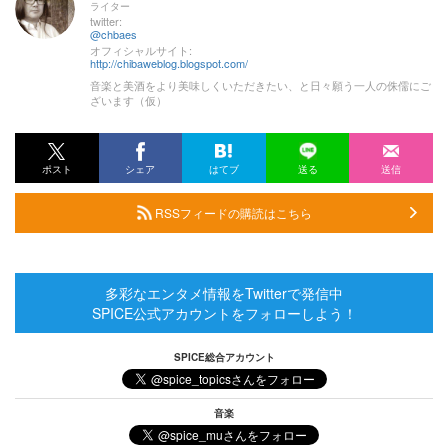
ライター
twitter:
@chbaes
オフィシャルサイト:
http://chibaweblog.blogspot.com/
音楽と美酒をより美味しくいただきたい、と日々願う一人の侏儒にご
ざいます（仮）
ポスト
シェア
はてブ
送る
送信
RSSフィードの購読はこちら
多彩なエンタメ情報をTwitterで発信中
SPICE公式アカウントをフォローしよう！
SPICE総合アカウント
音楽