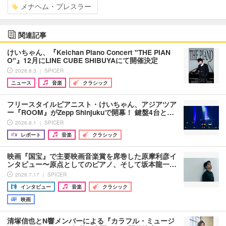
メナヘム・プレスラー
関連記事
けいちゃん、『Keichan Piano Concert "THE PIAN
O"』12月にLINE CUBE SHIBUYAにて開催決定
2026.8.3 ｜ SPICER
ニュース
音楽
クラシック
フリースタイルピアニスト・けいちゃん、アジアツア
ー『ROOM』がZepp Shinjukuで開幕！ 鍵盤4台と…
2026.8.1 ｜ SPICER
レポート
音楽
クラシック
映画『国宝』で主要映画音楽賞を席巻した原摩利彦イ
ンタビュー〜原点としてのピアノ、そして坂本龍一…
2026.7.17 ｜ SPICER
インタビュー
音楽
クラシック
映画
清塚信也とN響メンバーによる『カラフル・ミュージ