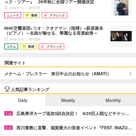
ック・ツアー』 26年秋に全国ツアー開催決定
2026.5.13 ｜ SPICER
ニュース
動画
クラシック
NHK交響楽団×リオ・クオクマン（指揮）×萩原麻未
（ピアノ）～名曲が魅せる、華麗なる音楽絵巻～
2026.4.20 ｜ SPICER
コラム
動画
クラシック
関連サイト
メナヘム・プレスラー 来日中止のお知らせ（AMATI）
人気記事ランキング
Daily
Weekly
Monthly
広島東洋カープ追加3試合決定！ 9/25巨人戦などチケッ…
1
位
西川貴教に直撃、滋賀最大の音楽イベント『FEST. INAZU…
2
位