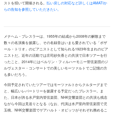
ストを招いて開催される。
払い戻しの対応など詳しくはAMATIか
らの告知を参照していただきたい。
メナヘム・プレスラーは、1955年の結成から2008年の解散まで
数々の名演奏を披露し、その名録音はいまも愛されている「ボザ
ール・トリオ」のピアニストとして知られる1923年生まれのピア
ニストだ。近年の活動では庄司紗矢香との共演で日本ツアーを行
ったこと、2014年にはベルリン・フィルハーモニー管弦楽団のジ
ルヴェスター・コンサートでの美しいモーツァルトでご記憶の方
も多いだろう。
今回予定されていたツアーではモーツァルトからクルターグまで
と、幅広いレパートリーを披露する予定だったプレスラー。ま
た、日本が誇る水戸室内管弦楽団、NHK交響楽団との共演も残念
ながら今回は見送りとなる（なお、代演は水戸室内管弦楽団で児
玉桃、NHK交響楽団でゲアハルト・オピッツがそれぞれ務めるこ