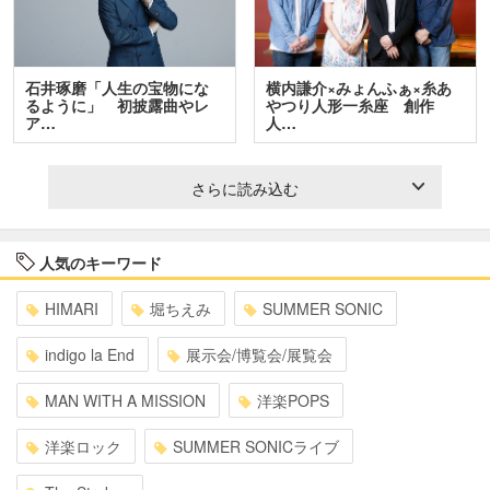
石井琢磨「人生の宝物にな
横内謙介×みょんふぁ×糸あ
るように」 初披露曲やレ
やつり人形一糸座 創作
ア…
人…
さらに読み込む
人気のキーワード
HIMARI
堀ちえみ
SUMMER SONIC
indigo la End
展示会/博覧会/展覧会
MAN WITH A MISSION
洋楽POPS
洋楽ロック
SUMMER SONICライブ