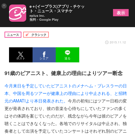
×
e＋(イープラス)アプリ - チケッ
ト・ニュース・スマチケ
表示
eplus inc.
無料 - Google Play
メナヘム・プレスラー、来日公演中止
ニュース
クラシック
2015.11.12
ポスト
シェア
送る
91歳のピアニスト、健康上の理由によりツアー断念
今月来日を予定していたピアニストのメナヘム・プレスラーの日
本、中国を周るツアーが健康上の理由により中止される、と招聘
元のAMATIより本日発表された。
今月の初旬にはツアー日程の変
更が発表されており、彼の音楽を心待ちにしていたファンの多く
はその体調を案じていたのだが、残念ながら今年は彼のピアノを
聴くことはできなくなった。各地でのリサイタルは中止され、独
奏者として出演を予定していたコンサートはそれぞれ別のピアニ