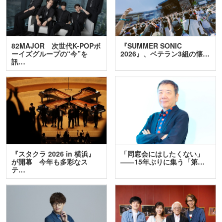
82MAJOR 次世代K-POPボ
『SUMMER SONIC
ーイズグループの“今”を
2026』、ベテラン3組の懐…
訊…
『スタクラ 2026 in 横浜』
「同窓会にはしたくない」
が開幕 今年も多彩なス
――15年ぶりに集う「第…
テ…