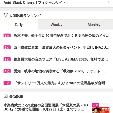
Acid Black Cherryオフィシャルサイト
人気記事ランキング
Daily
Weekly
Monthly
坂本冬美、歌手生活40周年記念でおくる明治座公演のメイ…
1
位
西川貴教に直撃、滋賀最大の音楽イベント『FEST. INAZU…
2
位
福島最大級の音楽フェス『LIVE AZUMA 2026』無料で楽…
3
位
愛知・岐阜の地酒を満喫する『秋酒祭 2026』チケット一…
4
位
『サントリー1万人の第九』Aぇ! groupの佐野晶哉が合唱…
5
位
最新記事
木梨憲武による3度目の全国巡回展『木梨憲武展－TO
NEW
UCH』北海道で初開催 8月22日（土）までサッ…