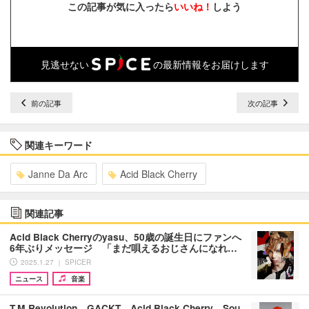
この記事が気に入ったら
いいね！
しよう
見逃せない
の最新情報をお届けします
前の記事
次の記事
関連キーワード
Janne Da Arc
Acid Black Cherry
関連記事
Acid Black Cherryのyasu、50歳の誕生日にファンへ
6年ぶりメッセージ 「まだ唄えるおじさんになれ…
2025.1.27 ｜ SPICER
ニュース
音楽
T.M.Revolution、GACKT、Acid Black Cherry、Sou