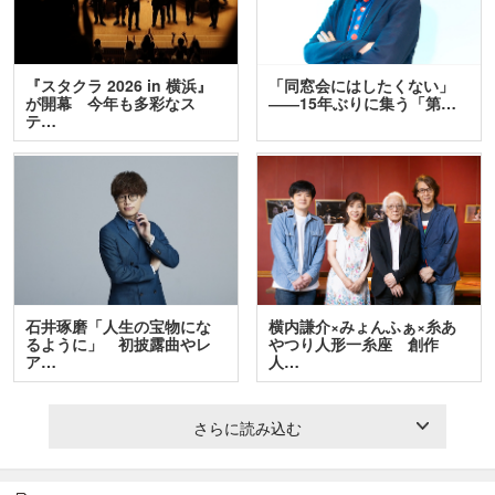
『スタクラ 2026 in 横浜』
「同窓会にはしたくない」
が開幕 今年も多彩なス
――15年ぶりに集う「第…
テ…
石井琢磨「人生の宝物にな
横内謙介×みょんふぁ×糸あ
るように」 初披露曲やレ
やつり人形一糸座 創作
ア…
人…
さらに読み込む