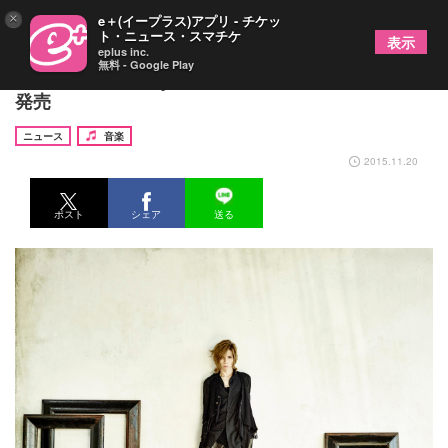
×
e＋(イープラス)アプリ - チケッ
ト・ニュース・スマチケ
表示
eplus inc.
無料 - Google Play
Acid Black Cherry １月27日にライブアルバム緊急
発売
ニュース
音楽
2015.11.20
ポスト
シェア
送る