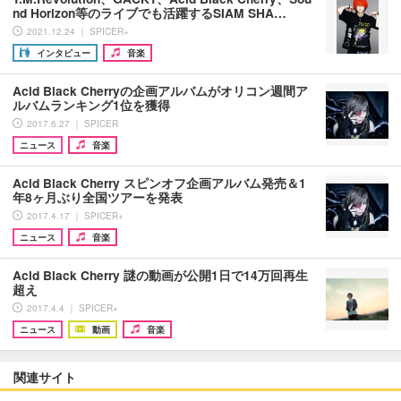
nd Horizon等のライブでも活躍するSIAM SHA…
2021.12.24 ｜ SPICER+
インタビュー
音楽
Acid Black Cherryの企画アルバムがオリコン週間ア
ルバムランキング1位を獲得
2017.6.27 ｜ SPICER
ニュース
音楽
Acid Black Cherry スピンオフ企画アルバム発売＆1
年8ヶ月ぶり全国ツアーを発表
2017.4.17 ｜ SPICER+
ニュース
音楽
Acid Black Cherry 謎の動画が公開1日で14万回再生
超え
2017.4.4 ｜ SPICER+
ニュース
動画
音楽
関連サイト