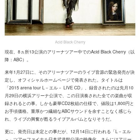
Acid Black Cherry
現在、8ヵ所13公演のアリーナツアー中でのAcid Black Cherry（以
降：ABC）。
来年1月27日に、そのアリーナツアーのライブ音源の緊急発売が決
定し、オフィシャルホームページで発表された。タイトルは
「2015 arena tour L－エル－ LIVE CD」、録音されたのは先月10
月29日の横浜アリーナ公演で、この日演奏された全ての楽曲が収
録されるとの事。しかも豪華CD2枚組の仕様で、値段は1,800円と
お手頃価格。重厚かつ繊細なABCサウンドを余すことなく感じら
れ、ライブの興奮が甦るライブアルバムとなりそうだ。
更に、発売日は未定との事だが、12月14日に行われる「L－エル
－」ツアーファイナル日本武道館公演の映像化、さらにはアリー