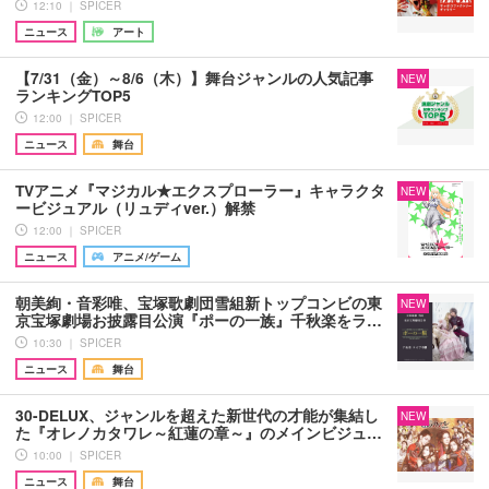
12:10 ｜ SPICER
ニュース
アート
【7/31（金）～8/6（木）】舞台ジャンルの人気記事
NEW
ランキングTOP5
12:00 ｜ SPICER
ニュース
舞台
TVアニメ『マジカル★エクスプローラー』キャラクタ
NEW
ービジュアル（リュディver.）解禁
12:00 ｜ SPICER
ニュース
アニメ/ゲーム
朝美絢・音彩唯、宝塚歌劇団雪組新トップコンビの東
NEW
京宝塚劇場お披露目公演『ポーの一族』千秋楽をラ…
10:30 ｜ SPICER
ニュース
舞台
30-DELUX、ジャンルを超えた新世代の才能が集結し
NEW
た『オレノカタワレ～紅蓮の章～』のメインビジュ…
10:00 ｜ SPICER
ニュース
舞台