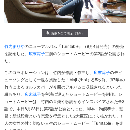
画像を全て表示（3件）
竹内まりや
のニューアルバム『Turntable』（9月4日発売）の発売
を記念した、
広末涼子
主演のショートムービーの第2話が公開され
た。
このコラボレーションは、竹内が作詞・作曲し、
広末涼子
のデビ
ューソングとして一世を風靡した「MajiでKoiする5秒前」(97年)の
竹内によるセルフカバーが今回のアルバムに収録されるといった
縁もあり、
広末涼子
を主演に迎えたショートムービーを制作。シ
ョートムービーは、竹内の音楽や歌詞からインスパイアされた全3
話で、本日8月28日に第2話が公開となった。脚本：狗飼恭子、監
督：新城毅彦という恋愛を得意とした2大巨匠により描かれた、1
人の女性の甘く切ない人生のショートムービー「Turntable」を楽