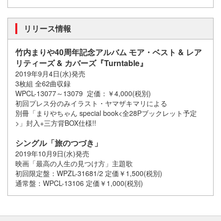
リリース情報
竹内まりや40周年記念アルバム モア・ベスト & レア
リティーズ & カバーズ『Turntable』
2019年9月4日(水)発売
3枚組 全62曲収録
WPCL-13077～13079 定価：￥4,000(税別)
初回プレス分のみイラスト・ヤマザキマリによる
別冊「まりやちゃん special book<全28Pブックレット予定
>」封入+三方背BOX仕様!!
シングル「旅のつづき」
2019年10月9日(水)発売
映画「最高の人生の見つけ方」主題歌
初回限定盤：WPZL-31681/2 定価￥1,500(税別)
通常盤：WPCL-13106 定価￥1,000(税別)