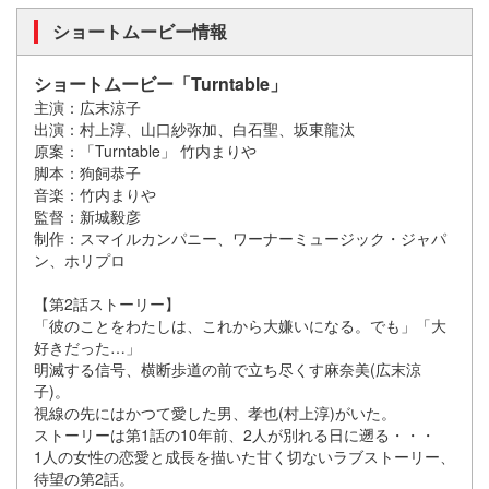
ショートムービー情報
ショートムービー「Turntable」
主演：広末涼子
出演：村上淳、山口紗弥加、白石聖、坂東龍汰
原案：「Turntable」 竹内まりや
脚本：狗飼恭子
音楽：竹内まりや
監督：新城毅彦
制作：スマイルカンパニー、ワーナーミュージック・ジャパ
ン、ホリプロ
【第2話ストーリー】
「彼のことをわたしは、これから大嫌いになる。でも」「大
好きだった…」
明滅する信号、横断歩道の前で立ち尽くす麻奈美(広末涼
子)。
視線の先にはかつて愛した男、孝也(村上淳)がいた。
ストーリーは第1話の10年前、2人が別れる日に遡る・・・
1人の女性の恋愛と成長を描いた甘く切ないラブストーリー、
待望の第2話。