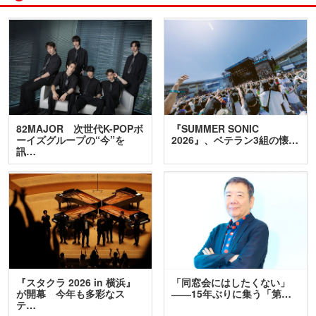
82MAJOR 次世代K-POPボ
『SUMMER SONIC
ーイズグループの“今”を
2026』、ベテラン3組の懐…
訊…
『スタクラ 2026 in 横浜』
「同窓会にはしたくない」
が開幕 今年も多彩なス
――15年ぶりに集う「第…
テ…