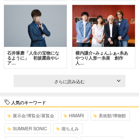
石井琢磨「人生の宝物にな
横内謙介×みょんふぁ×糸あ
るように」 初披露曲やレ
やつり人形一糸座 創作
ア…
人…
さらに読み込む
人気のキーワード
展示会/博覧会/展覧会
HIMARI
美術館/博物館
SUMMER SONIC
堀ちえみ