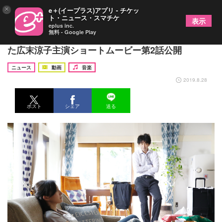
×
e＋(イープラス)アプリ - チケッ
ト・ニュース・スマチケ
表示
eplus inc.
無料 - Google Play
竹内まりやのアルバム『Turntable』発売を記念し
た広末涼子主演ショートムービー第2話公開
ニュース
動画
音楽
2019.8.28
ポスト
シェア
送る