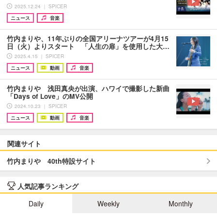
2025.12.24 ｜ SPICER
ニュース
音楽
竹内まりや、11年ぶりの全国アリーナツアーが4月15
日（火）よりスタート 「人生の扉」を使用した大…
2025.4.15 ｜ SPICER
ニュース
動画
音楽
竹内まりや 浅田真央が出演、ハワイで撮影した新曲
「Days of Love」のMV公開
2024.10.23 ｜ SPICER
ニュース
動画
音楽
関連サイト
竹内まりや 40th特設サイト
人気記事ランキング
Daily
Weekly
Monthly