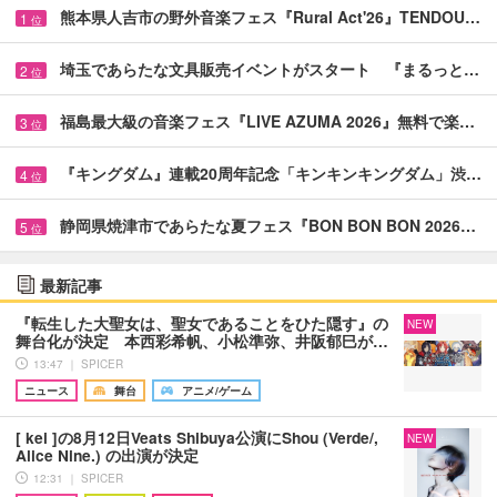
熊本県人吉市の野外音楽フェス『Rural Act'26』TENDOU…
1
位
埼玉であらたな文具販売イベントがスタート 『まるっと…
2
位
福島最大級の音楽フェス『LIVE AZUMA 2026』無料で楽…
3
位
『キングダム』連載20周年記念「キンキンキングダム」渋…
4
位
静岡県焼津市であらたな夏フェス『BON BON BON 2026…
5
位
最新記事
『転生した大聖女は、聖女であることをひた隠す』の
NEW
舞台化が決定 本西彩希帆、小松準弥、井阪郁巳が…
13:47 ｜ SPICER
ニュース
舞台
アニメ/ゲーム
[ kei ]の8月12日Veats Shibuya公演にShou (Verde/,
NEW
Alice Nine.) の出演が決定
12:31 ｜ SPICER