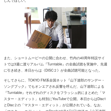
しんでほしい。
また、ショートムービーの公開に合わせ、竹内の40周年特設サイ
トでは3週に渡りアルバム『Turntable』の全曲試聴を実施中。先週
に引き続き、本日からは《DISC２》が全曲試聴可能となった。
そしてさらに、TOKYO FM系全国ネット『山下達郎のサンデー・
ソングブック』でもオンエアされ反響を呼んだ、山下達郎による
『Turntable』それぞれのディスクをフラッシュ的にまとめた「マ
スター・エディット」も特別にYouTubeで公開。本日からはDisc1
とDisc２の「マスター・エディット」が公開されている。なお、
「マスター・エディット」のDisc3は9月1日(日)放送の『山下達郎