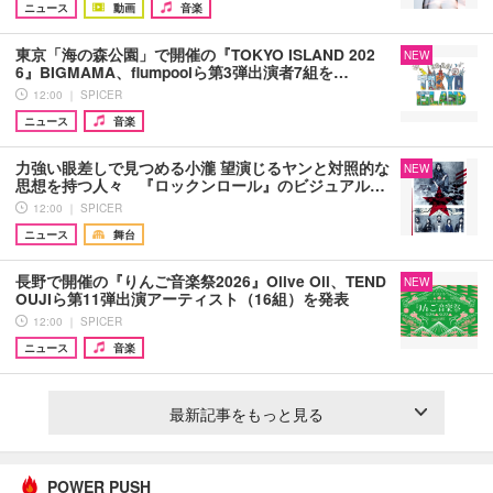
ニュース
動画
音楽
東京「海の森公園」で開催の『TOKYO ISLAND 202
NEW
6』BIGMAMA、flumpoolら第3弾出演者7組を…
12:00 ｜ SPICER
ニュース
音楽
力強い眼差しで見つめる小瀧 望演じるヤンと対照的な
NEW
思想を持つ人々 『ロックンロール』のビジュアル…
12:00 ｜ SPICER
ニュース
舞台
長野で開催の『りんご音楽祭2026』Olive Oil、TEND
NEW
OUJIら第11弾出演アーティスト（16組）を発表
12:00 ｜ SPICER
ニュース
音楽
最新記事をもっと見る
POWER PUSH