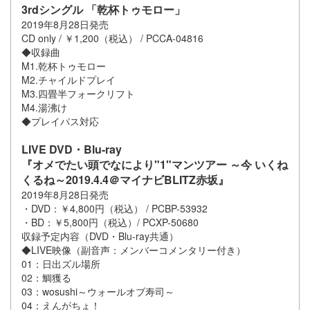
3rdシングル 「乾杯トゥモロー」
2019年8月28日発売
CD only / ￥1,200（税込） / PCCA-04816
◆収録曲
M1.乾杯トゥモロー
M2.チャイルドプレイ
M3.四畳半フォークリフト
M4.湯沸け
◆プレイパス対応
LIVE DVD・Blu-ray
『オメでたい頭でなにより"1"マンツアー ～今 いくね
くるね～2019.4.4＠マイナビBLITZ赤坂』
2019年8月28日発売
・DVD：￥4,800円（税込） / PCBP-53932
・BD：￥5,800円（税込）/ PCXP-50680
収録予定内容（DVD・Blu-ray共通）
◆LIVE映像（副音声：メンバーコメンタリー付き）
01：日出ズル場所
02：鯛獲る
03：wosushi～ウォールオブ寿司～
04：えんがちょ！