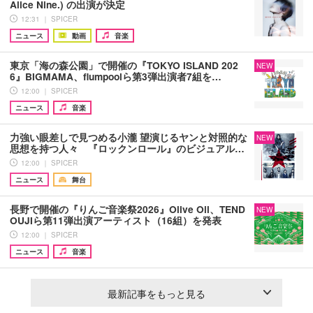
Alice Nine.) の出演が決定
12:31 ｜ SPICER
ニュース
動画
音楽
東京「海の森公園」で開催の『TOKYO ISLAND 202
NEW
6』BIGMAMA、flumpoolら第3弾出演者7組を…
12:00 ｜ SPICER
ニュース
音楽
力強い眼差しで見つめる小瀧 望演じるヤンと対照的な
NEW
思想を持つ人々 『ロックンロール』のビジュアル…
12:00 ｜ SPICER
ニュース
舞台
長野で開催の『りんご音楽祭2026』Olive Oil、TEND
NEW
OUJIら第11弾出演アーティスト（16組）を発表
12:00 ｜ SPICER
ニュース
音楽
最新記事をもっと見る