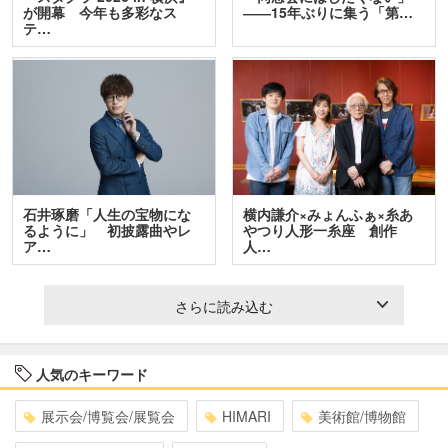
が開幕 今年も多彩なス
――15年ぶりに集う「第…
テ…
石井琢磨「人生の宝物にな
横内謙介×みょんふぁ×糸あ
るように」 初披露曲やレ
やつり人形一糸座 創作
ア…
人…
さらに読み込む
人気のキーワード
展示会/博覧会/展覧会
HIMARI
美術館/博物館