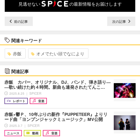
見逃せない
の最新情報をお届けします
前の記事
次の記事
関連キーワード
赤飯
オメでたい頭でなにより
関連記事
赤飯 カバー、オリジナル、DJ、バンド、弾き語り―
―歌い続けた約４時間。新曲も連発されたてんこ…
2025.8.25 ｜ SPICER
レポート
音楽
赤飯×鬱Ｐ、10年ぶりの新作『PUPPETEER』よりリ
ード曲「ヨンプンジャックミュージック」MV公開
2025.3.7 ｜ SPICER
ニュース
動画
音楽