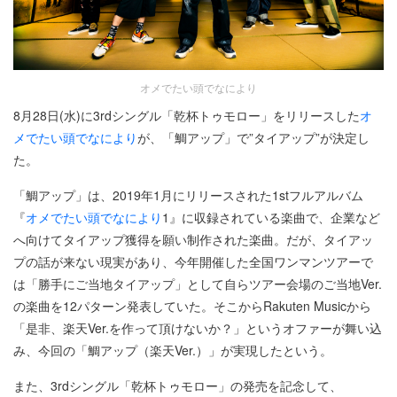
オメでたい頭でなにより
8月28日(水)に3rdシングル「乾杯トゥモロー」をリリースした
オ
メでたい頭でなにより
が、「鯛アップ」で”タイアップ”が決定し
た。
「鯛アップ」は、2019年1月にリリースされた1stフルアルバム
『
オメでたい頭でなにより
1』に収録されている楽曲で、企業など
へ向けてタイアップ獲得を願い制作された楽曲。だが、タイアッ
プの話が来ない現実があり、今年開催した全国ワンマンツアーで
は「勝手にご当地タイアップ」として自らツアー会場のご当地Ver.
の楽曲を12パターン発表していた。そこからRakuten Musicから
「是非、楽天Ver.を作って頂けないか？」というオファーが舞い込
み、今回の「鯛アップ（楽天Ver.）」が実現したという。
また、3rdシングル「乾杯トゥモロー」の発売を記念して、