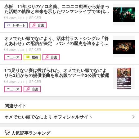
赤飯 11年ぶりのソロ名義、ニコニコ動画から始まっ
た活動の軌跡と未来を示したワンマンライブで40代…
2024.8.21 ｜ SPICER
レポート
音楽
オメでたい頭でなにより、活休前ラストシングル「答
えあわせ」の配信が決定 バンドの歴史を辿るよう…
2024.3.28 ｜ SPICER
ニュース
動画
音楽
1つ足りない賽は投げられた、オメでたい頭でなによ
りら3組からの提供楽曲を東名阪ツアー全3公演で披露
2024.2.11 ｜ SPICER
ニュース
音楽
関連サイト
オメでたい頭でなにより オフィシャルサイト
人気記事ランキング