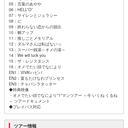
05：言葉のあやや
06：HELL”O”
07：サイレンとジェラシー
08：ピ
09：終わらない恋からの脱出
10：鯛アップ
11：推しごとメモリアル
12：ダルマさんは転ばないっ
13：スーパー銭湯～オメの湯～
14：We will luck you
15：ザ・レジスタンス
16：オメでたい頭でなにより
EN1：VIVA!ハピバ
EN2：宴もたけなわプリンセス
EN3：チャバシラタッター
◆特典映像
・オメでたい頭でなにより"1"マンツアー ～今 いくね くるね
～ ツアードキュメント
◆プレイパス対応
ツアー情報