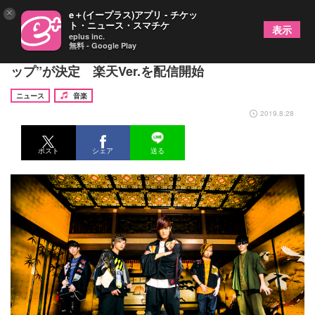
×
e＋(イープラス)アプリ - チケッ
ト・ニュース・スマチケ
表示
eplus inc.
無料 - Google Play
オメでたい頭でなにより、「鯛アップ」に“タイア
ップ”が決定 楽天Ver.を配信開始
ニュース
音楽
2019.8.28
ポスト
シェア
送る