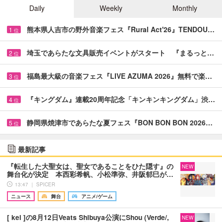
Daily
Weekly
Monthly
熊本県人吉市の野外音楽フェス『Rural Act'26』TENDOU…
1
位
埼玉であらたな文具販売イベントがスタート 『まるっと…
2
位
福島最大級の音楽フェス『LIVE AZUMA 2026』無料で楽…
3
位
『キングダム』連載20周年記念「キンキンキングダム」渋…
4
位
静岡県焼津市であらたな夏フェス『BON BON BON 2026…
5
位
最新記事
『転生した大聖女は、聖女であることをひた隠す』の
NEW
舞台化が決定 本西彩希帆、小松準弥、井阪郁巳が…
13:47 ｜ SPICER
ニュース
舞台
アニメ/ゲーム
[ kei ]の8月12日Veats Shibuya公演にShou (Verde/,
NEW