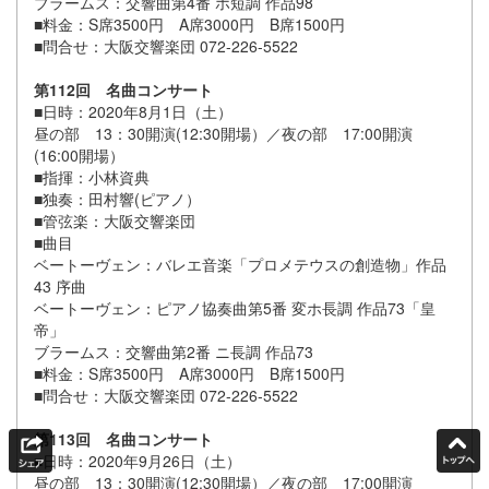
ブラームス：交響曲第4番 ホ短調 作品98
■料金：S席3500円 A席3000円 B席1500円
■問合せ：大阪交響楽団 072-226-5522
第112回 名曲コンサート
■日時：2020年8月1日（土）
昼の部 13：30開演(12:30開場）／夜の部 17:00開演
(16:00開場）
■指揮：小林資典
■独奏：田村響(ピアノ）
■管弦楽：大阪交響楽団
■曲目
ベートーヴェン：バレエ音楽「プロメテウスの創造物」作品
43 序曲
ベートーヴェン：ピアノ協奏曲第5番 変ホ長調 作品73「皇
帝」
ブラームス：交響曲第2番 ニ長調 作品73
■料金：S席3500円 A席3000円 B席1500円
■問合せ：大阪交響楽団 072-226-5522
第113回 名曲コンサート
■日時：2020年9月26日（土）
昼の部 13：30開演(12:30開場）／夜の部 17:00開演