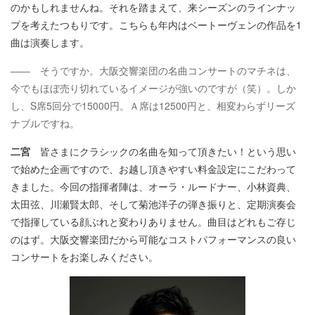
のかもしれませんね。それを踏まえて、来シーズンのラインナッ
プを考えたつもりです。こちらも年内はベートーヴェンの作品を1
曲は演奏します。
―― そうですか。大阪交響楽団の名曲コンサートのマチネは、
今でもほぼ売り切れているイメージが強いのですが（笑）。しか
し、S席5回分で15000円。Ａ席は12500円と、相変わらずリーズ
ナブルですね。
二宮
皆さまにクラシックの名曲を知って頂きたい！という思い
で始めた企画ですので、お越し頂きやすい料金設定にこだわって
きました。今回の指揮者陣は、オーラ・ルードナー、小林資典、
太田弦、川瀬賢太郎、そして菊池洋子の弾き振りと、定期演奏会
で指揮している顔ぶれと変わりありません。曲目はどれもご存じ
のはず。大阪交響楽団だから可能なコストパフォーマンスの良い
コンサートをお楽しみください。