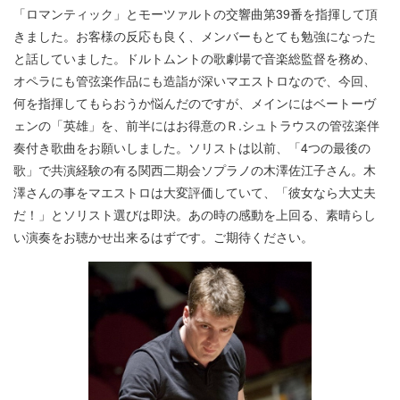
「ロマンティック」とモーツァルトの交響曲第39番を指揮して頂
きました。お客様の反応も良く、メンバーもとても勉強になった
と話していました。ドルトムントの歌劇場で音楽総監督を務め、
オペラにも管弦楽作品にも造詣が深いマエストロなので、今回、
何を指揮してもらおうか悩んだのですが、メインにはベートーヴ
ェンの「英雄」を、前半にはお得意のＲ.シュトラウスの管弦楽伴
奏付き歌曲をお願いしました。ソリストは以前、「4つの最後の
歌」で共演経験の有る関西二期会ソプラノの木澤佐江子さん。木
澤さんの事をマエストロは大変評価していて、「彼女なら大丈夫
だ！」とソリスト選びは即決。あの時の感動を上回る、素晴らし
い演奏をお聴かせ出来るはずです。ご期待ください。