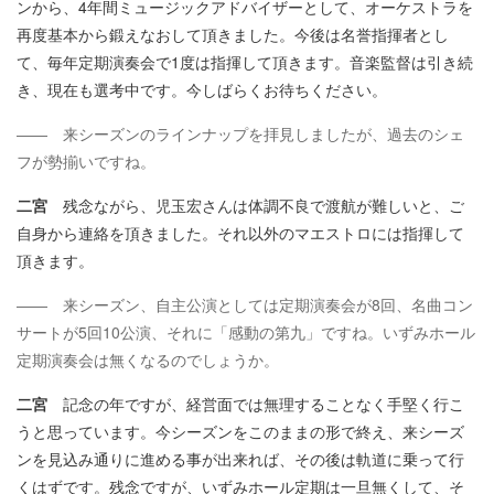
ンから、4年間ミュージックアドバイザーとして、オーケストラを
再度基本から鍛えなおして頂きました。今後は名誉指揮者とし
て、毎年定期演奏会で1度は指揮して頂きます。音楽監督は引き続
き、現在も選考中です。今しばらくお待ちください。
―― 来シーズンのラインナップを拝見しましたが、過去のシェ
フが勢揃いですね。
二宮
残念ながら、児玉宏さんは体調不良で渡航が難しいと、ご
自身から連絡を頂きました。それ以外のマエストロには指揮して
頂きます。
―― 来シーズン、自主公演としては定期演奏会が8回、名曲コン
サートが5回10公演、それに「感動の第九」ですね。いずみホール
定期演奏会は無くなるのでしょうか。
二宮
記念の年ですが、経営面では無理することなく手堅く行こ
うと思っています。今シーズンをこのままの形で終え、来シーズ
ンを見込み通りに進める事が出来れば、その後は軌道に乗って行
くはずです。残念ですが、いずみホール定期は一旦無くして、そ