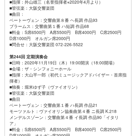
■指揮：外山雄三（名誉指揮者※2020年4月より）
■管弦楽：大阪交響楽団
■曲目：
ベートーヴェン：交響曲第８番 ヘ長調 作品93
ブラームス：交響曲第１番 ハ短調 作品68
■料金：S席6500円 A席5500円 B席4000円 C席2500円
D席1000円 オルガン席2000円
■問合せ：大阪交響楽団 072-226-5522
第244回 定期演奏会
■日時：2020年11月19日（木）19:00開演（18:00開場）
■会場：ザ・シンフォニーホール
■指揮：大山平一郎（初代ミュージックアドバイザー・首席指
揮者）
■独奏：堀米ゆず子（ヴァイオリン）
■管弦楽：大阪交響楽団
■曲目
ベートーヴェン：交響曲第１番 ハ長調 作品21
モーツァルト：ヴァイオリン協奏曲第４番 ニ長調 K.218
メンデルスゾーン：交響曲第４番 イ長調 作品90「イタリ
ア」
■料金：S席6500円 A席5500円 B席4000円 C席2500円
D席1000円 オルガン席2000円