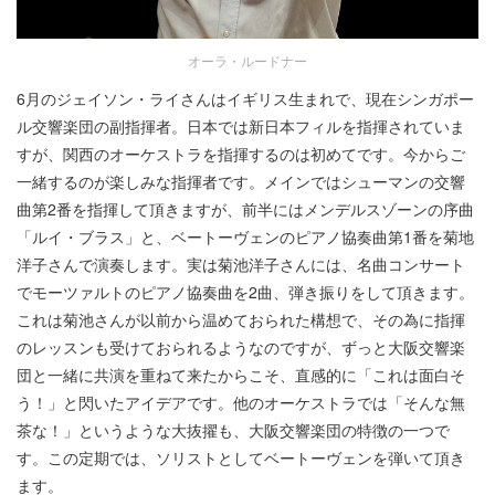
オーラ・ルードナー
6月のジェイソン・ライさんはイギリス生まれで、現在シンガポー
ル交響楽団の副指揮者。日本では新日本フィルを指揮されていま
すが、関西のオーケストラを指揮するのは初めてです。今からご
一緒するのが楽しみな指揮者です。メインではシューマンの交響
曲第2番を指揮して頂きますが、前半にはメンデルスゾーンの序曲
「ルイ・ブラス」と、ベートーヴェンのピアノ協奏曲第1番を菊地
洋子さんで演奏します。実は菊池洋子さんには、名曲コンサート
でモーツァルトのピアノ協奏曲を2曲、弾き振りをして頂きます。
これは菊池さんが以前から温めておられた構想で、その為に指揮
のレッスンも受けておられるようなのですが、ずっと大阪交響楽
団と一緒に共演を重ねて来たからこそ、直感的に「これは面白そ
う！」と閃いたアイデアです。他のオーケストラでは「そんな無
茶な！」というような大抜擢も、大阪交響楽団の特徴の一つで
す。この定期では、ソリストとしてベートーヴェンを弾いて頂き
ます。