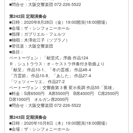
■問合せ：大阪交響楽団 072-226-5522
第242回 定期演奏会
■日時：2020年8月28日（金）19:00開演(18:00開場）
■会場：ザ・シンフォニーホール
■指揮：ガブリエル・フェルツ
■独唱：木澤佐江子（ソプラノ）
■管弦楽：大阪交響楽団
■曲目：
ベートーヴェン：「献堂式」序曲 作品124
Ｒ．シュトラウス：オ－ケストラ伴奏付き歌曲より
「献呈」 作品10-1、「冬の霊感」 作品48-4
「万霊節」 作品10-8、「あした」 作品27-4
「ツェツィーリエ」 作品27-2
ベートーヴェン：交響曲第３番 変ホ長調 作品55「英雄」
■料金：S席6500円 A席5500円 B席4000円 C席2500円
D席1000円 オルガン席2000円
■問合せ：大阪交響楽団 072-226-5522
第243回 定期演奏会
■日時：2020年10月8日（木）19:00開演(18:00開場）
■会場：ザ・シンフォニーホール