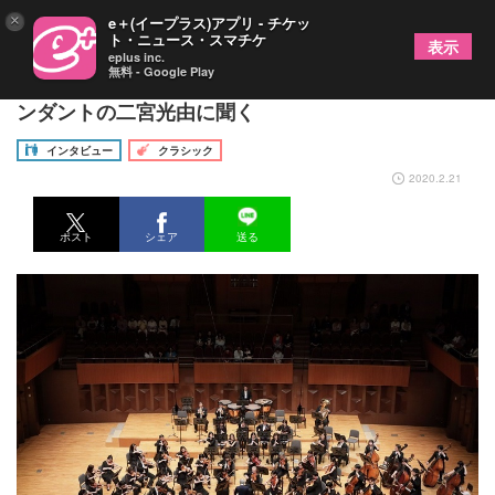
×
e＋(イープラス)アプリ - チケッ
ト・ニュース・スマチケ
表示
eplus inc.
無料 - Google Play
創立40周年を迎える大阪交響楽団、楽団長・インテ
ンダントの二宮光由に聞く
インタビュー
クラシック
2020.2.21
ポスト
シェア
送る