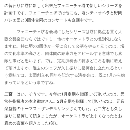
の替わりに堺に新しく出来たフェニーチェ堺で新しいシリーズを
計画中です。フェニーチェ堺では他にも、堺シティオペラと野間
バレエ団と3団体合同のコンサートも企画中です。
―― フェニーチェ堺を会場にしたシリーズは堺に拠点を置く大
阪交響楽団ならではですし、他のオーケストラとの差別化になり
ますね。特に堺の3団体が一堂に会して公演をやると云うのは、堺
の文化水準の高さと、団体間の結束力をアピールする意味でも素
敵な事だと思います。では、定期演奏会の聴きどころを順に教え
て頂けますか。過去のシェフが久し振りに指揮台に立たれるとい
う意味では、楽団創立40周年を記念する演奏会は、既に1月から始
まっているという事ですね。
二宮
はい、そうです。今年の1月定期を指揮して頂いたのは、元
常任指揮者の本名徹次さん。2月定期を指揮して頂いたのは、元音
楽監督のトーマス・ザンデルリンクさんでした。お二方とも久し
振りに指揮して頂きましたが、オーケストラが上手くなったとお
褒めの言葉を頂きました(笑)。