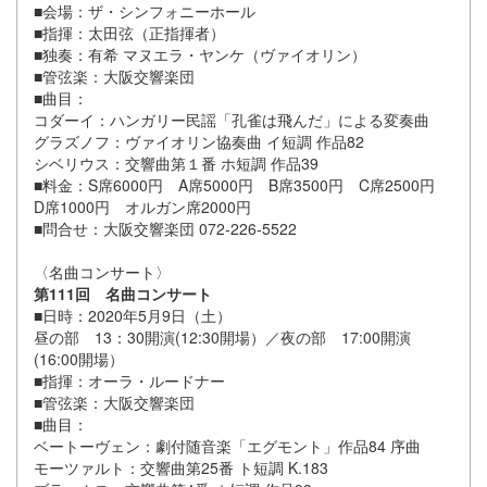
■会場：ザ・シンフォニーホール
■指揮：太田弦（正指揮者）
■独奏：有希 マヌエラ・ヤンケ（ヴァイオリン）
■管弦楽：大阪交響楽団
■曲目：
コダーイ：ハンガリー民謡「孔雀は飛んだ」による変奏曲
グラズノフ：ヴァイオリン協奏曲 イ短調 作品82
シベリウス：交響曲第１番 ホ短調 作品39
■料金：S席6000円 A席5000円 B席3500円 C席2500円
D席1000円 オルガン席2000円
■問合せ：大阪交響楽団 072-226-5522
〈名曲コンサート〉
第111回 名曲コンサート
■日時：2020年5月9日（土）
昼の部 13：30開演(12:30開場）／夜の部 17:00開演
(16:00開場）
■指揮：オーラ・ルードナー
■管弦楽：大阪交響楽団
■曲目：
ベートーヴェン：劇付随音楽「エグモント」作品84 序曲
モーツァルト：交響曲第25番 ト短調 K.183