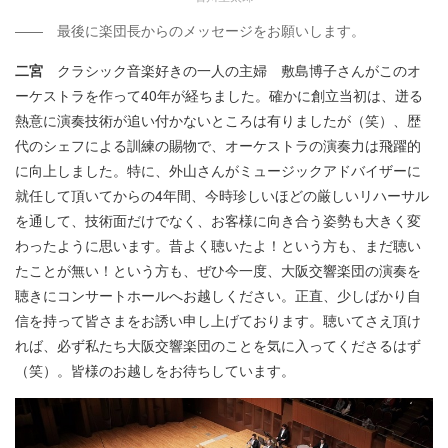
―― 最後に楽団長からのメッセージをお願いします。
二宮
クラシック音楽好きの一人の主婦 敷島博子さんがこのオ
ーケストラを作って40年が経ちました。確かに創立当初は、迸る
熱意に演奏技術が追い付かないところは有りましたが（笑）、歴
代のシェフによる訓練の賜物で、オーケストラの演奏力は飛躍的
に向上しました。特に、外山さんがミュージックアドバイザーに
就任して頂いてからの4年間、今時珍しいほどの厳しいリハーサル
を通して、技術面だけでなく、お客様に向き合う姿勢も大きく変
わったように思います。昔よく聴いたよ！という方も、まだ聴い
たことが無い！という方も、ぜひ今一度、大阪交響楽団の演奏を
聴きにコンサートホールへお越しください。正直、少しばかり自
信を持って皆さまをお誘い申し上げております。聴いてさえ頂け
れば、必ず私たち大阪交響楽団のことを気に入ってくださるはず
（笑）。皆様のお越しをお待ちしています。