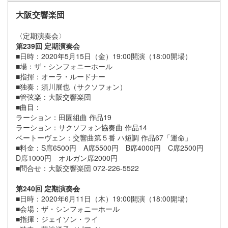
大阪交響楽団
〈定期演奏会〉
第239回 定期演奏会
■日時：2020年5月15日（金）19:00開演（18:00開場）
■場：ザ・シンフォニーホール
■指揮：オーラ・ルードナー
■独奏：須川展也（サクソフォン）
■管弦楽：大阪交響楽団
■曲目：
ラーション：田園組曲 作品19
ラーション：サクソフォン協奏曲 作品14
ベートーヴェン：交響曲第５番 ハ短調 作品67「運命」
■料金：S席6500円 A席5500円 B席4000円 C席2500円
D席1000円 オルガン席2000円
■問合せ：大阪交響楽団 072-226-5522
第240回 定期演奏会
■日時：2020年6月11日（木）19:00開演（18:00開場）
■会場：ザ・シンフォニーホール
■指揮：ジェイソン・ライ