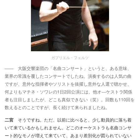
ガブリエル・フェルツ
―― 大阪交響楽団の「名曲コンサート」というと、ある意味、
業界の常識を覆したコンサートでしたね。演奏するのは人気の曲
ですが、意外な指揮者やソリストを抜擢し意外な人選で聴かせ、
何よりもマチネ・ソワレの1日2回公演には、他オ―ケストラ関係
者も注目しましたが、どこも真似できない（笑）。回数も110回を
数えるとのことですが、長く続けて来られましたね。
二宮
そうですね。ただ、以前に比べると、少し動員的に落ち着
いて来ているかもしれません。どこのオーケストラも名曲コンサ
ート的なモノが増えて来ていて、あまり差別化が図られていない