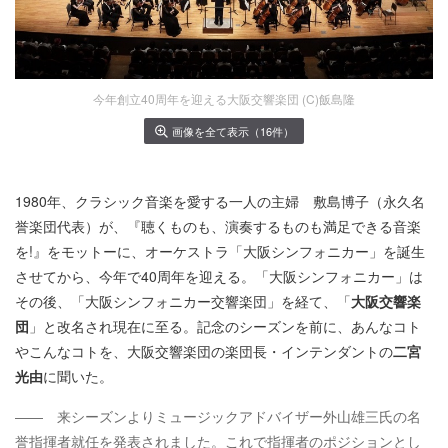
今年創立40周年を迎える大阪交響楽団 (C)飯島隆
画像を全て表示（16件）
1980年、クラシック音楽を愛する一人の主婦 敷島博子（永久名
誉楽団代表）が、『聴くものも、演奏するものも満足できる音楽
を!』をモットーに、オーケストラ「大阪シンフォニカー」を誕生
させてから、今年で40周年を迎える。「大阪シンフォニカー」は
その後、「大阪シンフォニカー交響楽団」を経て、「
大阪交響楽
団
」と改名され現在に至る。記念のシーズンを前に、あんなコト
やこんなコトを、大阪交響楽団の楽団長・インテンダントの
二宮
光由
に聞いた。
―― 来シーズンよりミュージックアドバイザー外山雄三氏の名
誉指揮者就任を発表されました。これで指揮者のポジションとし