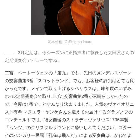
岡本侑也 (C)Shigeto Imura
―― 2月定期は、今シーズンに正指揮者に就任した太田弦さんの
定期演奏会デビューですね。
二宮
ベートーヴェンの「第九」でも、先日のメンデルスゾーン
の交響曲第3番「スコットランド」でも、お客様の評判はとても良
かったです。メインで取り上げるシベリウスは、昨年度のいずみ
ホ−ル定期演奏会で取り上げた交響曲第2番が素晴らしかったの
で、今度は1番で！とすんなり決まりました。人気のヴァイオリニ
スト有希 マヌエラ・ヤンケさんを迎えてお届けするグラズノフの
コンチェルトでは、彼女自慢のストラディヴァリウス1736年製
「ムンツ」のクリスタルサウンドに酔いしれてください。コダー
イのハンガリー民謡「孔雀は飛んだ」による変奏曲は、かねてよ