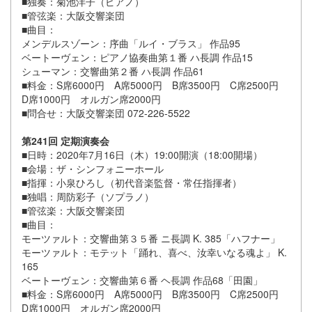
■独奏：菊池洋子（ピアノ）
■管弦楽：大阪交響楽団
■曲目：
メンデルスゾーン：序曲「ルイ・ブラス」 作品95
ベートーヴェン：ピアノ協奏曲第１番 ハ長調 作品15
シューマン：交響曲第２番 ハ長調 作品61
■料金：S席6000円 A席5000円 B席3500円 C席2500円
D席1000円 オルガン席2000円
■問合せ：大阪交響楽団 072-226-5522
第241回 定期演奏会
■日時：2020年7月16日（木）19:00開演（18:00開場）
■会場：ザ・シンフォニーホール
■指揮：小泉ひろし（初代音楽監督・常任指揮者）
■独唱：周防彩子（ソプラノ）
■管弦楽：大阪交響楽団
■曲目：
モーツァルト：交響曲第３５番 ニ長調 K. 385「ハフナー」
モーツァルト：モテット「踊れ、喜べ、汝幸いなる魂よ」 K.
165
ベートーヴェン：交響曲第６番 ヘ長調 作品68「田園」
■料金：S席6000円 A席5000円 B席3500円 C席2500円
D席1000円 オルガン席2000円