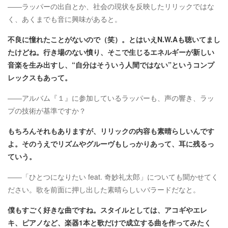
――ラッパーの出自とか、社会の現状を反映したリリックではな
く、あくまでも音に興味があると。
不良に憧れたことがないので（笑）。とはいえN.W.Aも聴いてまし
たけどね。行き場のない憤り、そこで生じるエネルギーが新しい
音楽を生み出すし、“自分はそういう人間ではない”というコンプ
レックスもあって。
――アルバム『１』に参加しているラッパーも、声の響き、ラッ
プの技術が基準ですか？
もちろんそれもありますが、リリックの内容も素晴らしいんです
よ。そのうえでリズムやグルーヴもしっかりあって、耳に残るっ
ていう。
――「ひとつになりたい feat. 奇妙礼太郎」についても聞かせてく
ださい。歌を前面に押し出した素晴らしいバラードだなと。
僕もすごく好きな曲ですね。スタイルとしては、アコギやエレ
キ、ピアノなど、楽器1本と歌だけで成立する曲を作ってみたく