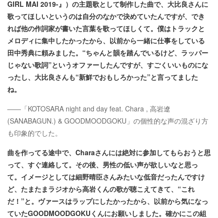
GIRL MAI 2019-』）の主題歌として制作した曲で、大比良さんに
歌ってほしいというのは自分のなかで決めていたんですが、でき
れば他の作詞家が書いた言葉を歌ってほしくて。僕はトラックと
メロディに集中したかったから、以前から一緒に仕事をしている
田中秀典に頼みました。“ちゃんと韻を踏んでいるけど、ラッパー
じゃない歌詞”というオファーしたんですが、すごくいいものにな
ったし、大比良さんも“新鮮でおもしろかった”と言ってました
ね。
――「KOTOSARA night and day feat. Chara , 高岩遼
(SANABAGUN.) & GOODMOODGOKU」の個性的な声の混ざり方
も印象的でした。
曲を作ってる途中で、Charaさんには絶対に参加してもらおうと思
って、すぐ連絡して。その後、男性の低い声が欲しいなと思っ
て。イメージとしては細野晴臣さんみたいな低音だったんですけ
ど、たまたまラジオから高岩くんの歌が聴こえてきて、“これ
だ！”と。ヴァースはラップにしたかったから、以前から気になっ
ていたGOODMOODGOKUくんにお願いしました。確かにこの組