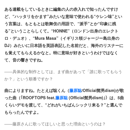
ある連載をしているときに編集の人の赤入れで知ったんですけ
ど、“ハッタリをかます”みたいな意味で使われる“ケレン味”とい
う言葉は、もともとは歌舞伎の用語で、“派手”とか“印象に残
る”ということらしくて。“HONNE”（ロンドン出身のエレクト
ロ・デュオ）、“Mura Masa”（イギリス領ジャージー島出身の
DJ）みたいに日本語を英語表記した名前だと、海外のリスナーに
も覚えてもらえるかなと。特に意味が好きというわけではなく
て、音の響きですね。
――具体的な制作としては、まず曲があって「誰に歌ってもらう
か？」という順番ですか？
曲によりますね。たとえば聡くん（
藤原聡
/Official髭男dism)が歌
った曲（｢ROOFTOPS feat.
藤原聡
(Official髭男dism)｣）は、5曲
くらいデモを渡して、“どれがいちばんシックリ来る？”と選んで
もらったんですよ。
――藤原さんに歌ってほしいと思った理由というのは？