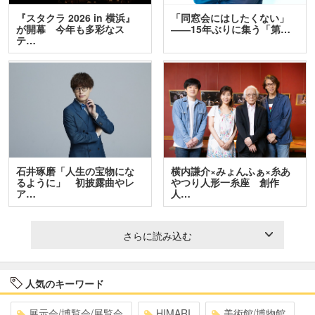
『スタクラ 2026 in 横浜』
「同窓会にはしたくない」
が開幕 今年も多彩なス
――15年ぶりに集う「第…
テ…
石井琢磨「人生の宝物にな
横内謙介×みょんふぁ×糸あ
るように」 初披露曲やレ
やつり人形一糸座 創作
ア…
人…
さらに読み込む
人気のキーワード
展示会/博覧会/展覧会
HIMARI
美術館/博物館