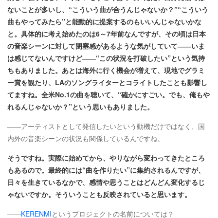
ないことが多いし、“こういう曲が合うんじゃないか？”“こういう
曲もやってみたら”と能動的に提案するのもいいんじゃないかな
と。具体的に考え始めたのは6～7年前なんですが、その頃は日本
の音楽シーンに対して閉塞感があるような気がしていて――いま
は感じてないんですけど――“この状況を打破したい”という気持
ちもありました。あとは海外に行く機会が増えて、現地でグラミ
ー賞を観たり、LAのソングライターとコライトしたことも影響し
てますね。全米No.1の曲を聴いて、“確かにすごい。でも、俺もや
れるんじゃないか？”という思いもありました。
――アーティストとして発信したいという動機だけではなく、国
内外の音楽シーンの状況も関係しているんですね。
そうですね。実際に始めてから、やりながら変わってきたところ
もあるので。最終的には“曲を作りたい”に集約されるんですが、
日々を生きているなかで、感情や思うことはどんどん変化するじ
ゃないですか。そういうことも反映されていると思います。
――
KERENMI
というプロジェクトの名前については？