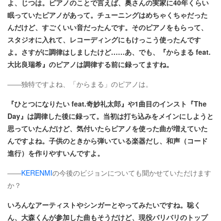
よ、じつは。ピアノのことで言えば、奥さんの実家に40年くらい
眠っていたピアノがあって。チューニングはめちゃくちゃだった
んだけど、すごくいい音だったんです。そのピアノをもらって、
スタジオに入れて、レコーディングにもけっこう使ったんです
よ。さすがに調律はしましたけど……あ、でも、『からまる feat.
大比良瑞希』のピアノは調律する前に録ってますね。
――独特ですよね、「からまる」のピアノは。
『ひとつになりたい feat.奇妙礼太郎』や1曲目のインスト『The
Day』は調律した後に録って。当初は打ち込みをメインにしようと
思っていたんだけど、気付いたらピアノを使った曲が増えていた
んですよね。子供のときから弾いている楽器だし、和声（コード
進行）を作りやすいんですよ。
――
KERENMI
の今後のビジョンについても聞かせていただけます
か？
いろんなアーティストやシンガーとやってみたいですね。聡く
ん、大森くんが参加した曲もそうだけど、現役バリバリのトップ