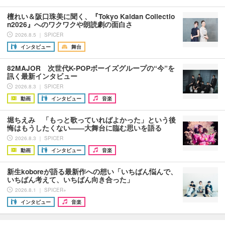
檀れい＆阪口珠美に聞く、『Tokyo Kaidan Collectio
n2026』へのワクワクや朗読劇の面白さ
2026.8.5 ｜ SPICER
インタビュー
舞台
82MAJOR 次世代K-POPボーイズグループの“今”を
訊く最新インタビュー
2026.8.3 ｜ SPICER
動画
インタビュー
音楽
堀ちえみ 「もっと歌っていればよかった」という後
悔はもうしたくない――大舞台に臨む思いを語る
2026.8.3 ｜ SPICER
動画
インタビュー
音楽
新生koboreが語る最新作への想い「いちばん悩んで、
いちばん考えて、いちばん向き合った」
2026.8.1 ｜ SPICER+
インタビュー
音楽