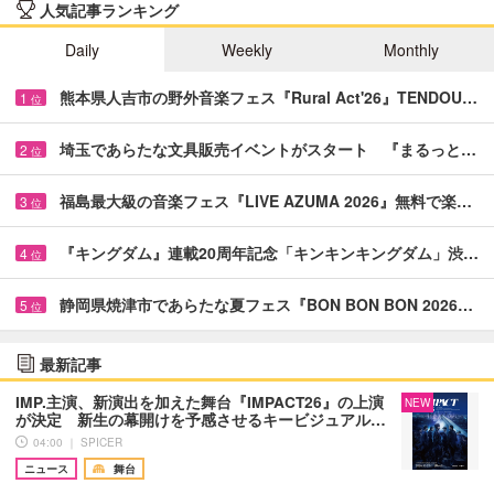
人気記事ランキング
Daily
Weekly
Monthly
熊本県人吉市の野外音楽フェス『Rural Act'26』TENDOU…
1
位
埼玉であらたな文具販売イベントがスタート 『まるっと…
2
位
福島最大級の音楽フェス『LIVE AZUMA 2026』無料で楽…
3
位
『キングダム』連載20周年記念「キンキンキングダム」渋…
4
位
静岡県焼津市であらたな夏フェス『BON BON BON 2026…
5
位
最新記事
IMP.主演、新演出を加えた舞台『IMPACT26』の上演
NEW
が決定 新生の幕開けを予感させるキービジュアル…
04:00 ｜ SPICER
ニュース
舞台