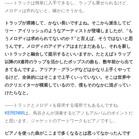
――トラックは簡単に入手できるし、ラップも乗せられるけど、
メロディは作れないと。確かにそうかも。
トラップが席捲して、かない長いですよね。そこから派生してビ
リー・アイリッシュのようなアーティストが登場しましたが、“も
うメロディは求められてないのか？”と言えば、そうではないと思
うんです。メロディのアイディアはまだまだあるし、それを新し
いトラックと融合して提示するといいますか。たとえばトラップ
以降の3連符のラップを活かしたポップスの曲も、数年前から出て
きてるんですよ。アリアナ・グランデなどはかなり上手くやって
るけど、全体的にはそこまで上手くいっていない。そこは世界中
のクリエイターが模索しているので、僕もそのなかに混ざってい
けたらなと。
――トラックとメロディを探求する場所でもあるんですね、
KERENMI
は。蔦谷さんが演奏するピアノもアルバムのポイントだ
と思います。ジャケットのアートワークもピアノですし。
ピアノを使った曲がここまで多くなるとは思ってなかったんです