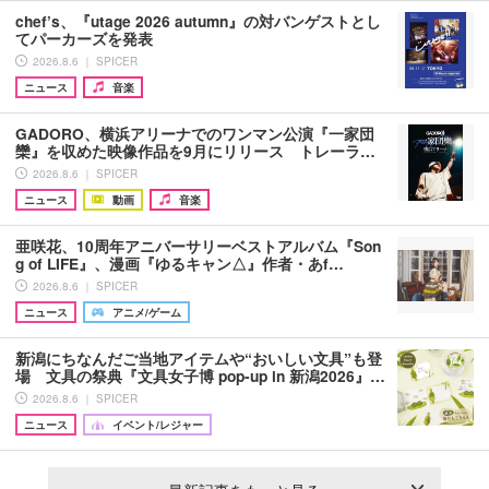
chef’s、『utage 2026 autumn』の対バンゲストとし
てパーカーズを発表
2026.8.6 ｜ SPICER
ニュース
音楽
GADORO、横浜アリーナでのワンマン公演『一家団
欒』を収めた映像作品を9月にリリース トレーラ…
2026.8.6 ｜ SPICER
ニュース
動画
音楽
亜咲花、10周年アニバーサリーベストアルバム『Son
g of LIFE』、漫画『ゆるキャン△』作者・あf…
2026.8.6 ｜ SPICER
ニュース
アニメ/ゲーム
新潟にちなんだご当地アイテムや“おいしい文具”も登
場 文具の祭典『文具女子博 pop-up in 新潟2026』…
2026.8.6 ｜ SPICER
ニュース
イベント/レジャー