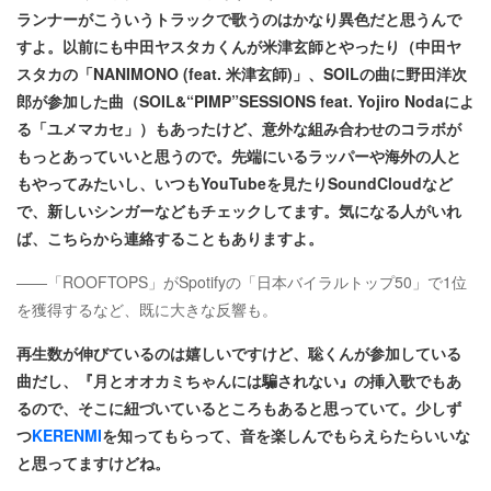
ランナーがこういうトラックで歌うのはかなり異色だと思うんで
すよ。以前にも中田ヤスタカくんが米津玄師とやったり（中田ヤ
スタカの「NANIMONO (feat. 米津玄師)」、SOILの曲に野田洋次
郎が参加した曲（SOIL&“PIMP”SESSIONS feat. Yojiro Nodaによ
る「ユメマカセ」）もあったけど、意外な組み合わせのコラボが
もっとあっていいと思うので。先端にいるラッパーや海外の人と
もやってみたいし、いつもYouTubeを見たりSoundCloudなど
で、新しいシンガーなどもチェックしてます。気になる人がいれ
ば、こちらから連絡することもありますよ。
――「ROOFTOPS」がSpotifyの「日本バイラルトップ50」で1位
を獲得するなど、既に大きな反響も。
再生数が伸びているのは嬉しいですけど、聡くんが参加している
曲だし、『月とオオカミちゃんには騙されない』の挿入歌でもあ
るので、そこに紐づいているところもあると思っていて。少しず
つ
KERENMI
を知ってもらって、音を楽しんでもらえらたらいいな
と思ってますけどね。