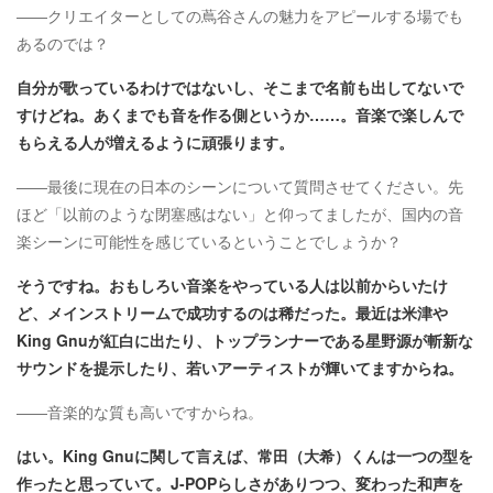
――クリエイターとしての蔦谷さんの魅力をアピールする場でも
あるのでは？
自分が歌っているわけではないし、そこまで名前も出してないで
すけどね。あくまでも音を作る側というか……。音楽で楽しんで
もらえる人が増えるように頑張ります。
――最後に現在の日本のシーンについて質問させてください。先
ほど「以前のような閉塞感はない」と仰ってましたが、国内の音
楽シーンに可能性を感じているということでしょうか？
そうですね。おもしろい音楽をやっている人は以前からいたけ
ど、メインストリームで成功するのは稀だった。最近は米津や
King Gnuが紅白に出たり、トップランナーである星野源が斬新な
サウンドを提示したり、若いアーティストが輝いてますからね。
――音楽的な質も高いですからね。
はい。King Gnuに関して言えば、常田（大希）くんは一つの型を
作ったと思っていて。J-POPらしさがありつつ、変わった和声を