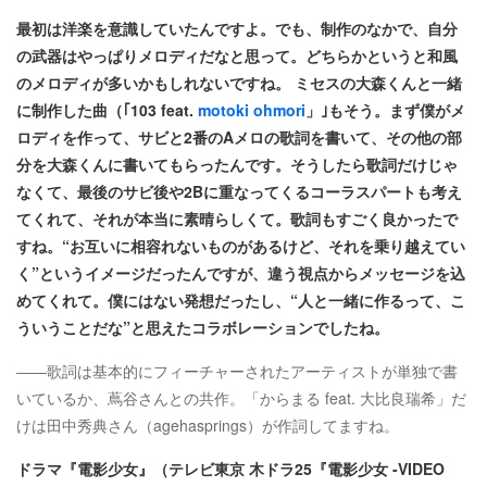
最初は洋楽を意識していたんですよ。でも、制作のなかで、自分
の武器はやっぱりメロディだなと思って。どちらかというと和風
のメロディが多いかもしれないですね。 ミセスの大森くんと一緒
に制作した曲（｢103 feat.
motoki ohmori
」｣もそう。まず僕がメ
ロディを作って、サビと2番のAメロの歌詞を書いて、その他の部
分を大森くんに書いてもらったんです。そうしたら歌詞だけじゃ
なくて、最後のサビ後や2Bに重なってくるコーラスパートも考え
てくれて、それが本当に素晴らしくて。歌詞もすごく良かったで
すね。“お互いに相容れないものがあるけど、それを乗り越えてい
く”というイメージだったんですが、違う視点からメッセージを込
めてくれて。僕にはない発想だったし、“人と一緒に作るって、こ
ういうことだな”と思えたコラボレーションでしたね。
――歌詞は基本的にフィーチャーされたアーティストが単独で書
いているか、蔦谷さんとの共作。「からまる feat. 大比良瑞希」だ
けは田中秀典さん（agehasprings）が作詞してますね。
ドラマ『電影少女』（テレビ東京 木ドラ25『電影少女 -VIDEO