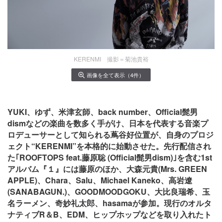
KERENMI 撮影＝菊池貴裕
画像を全て表示（4件）
YUKI、ゆず、米津玄師、back number、Official髭男
dismなどの楽曲を数多く手がけ、日本を代表する音楽プ
ロデューサーとして知られる蔦谷好位置が、自身のプロジ
ェクト“KERENMI”を本格的に始動させた。先行配信され
た｢ROOFTOPS feat.藤原聡 (Official髭男dism)｣を含む1st
アルバム『１』には藤原のほか、大森元貴(Mrs. GREEN
APPLE)、Chara、Salu、Michael Kaneko、高岩遼
(SANABAGUN.)、GOODMOODGOKU、大比良瑞希、玉
名ラーメン、奇妙礼太郎、hasamaが参加。現行のオルタ
ナティブR＆B、EDM、ヒップホップなどを取り入れたト