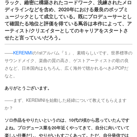
ラック、緻密に構築されたコードワーク、洗練されたメロ
ディラインなどを含め、2020年における最良のポップミ
ュージックとして成立している。既にプロデューサーとし
て確固たる地位と評価を得ている蔦谷は本作によって、ア
ーティスト/クリエイターとしてのキャリアをスタートさ
せたと言っていいだろう。
――
KERENMI
の1stアルバム『１』、素晴らしいです。世界標準の
サウンドメイク、楽曲の質の高さ、ゲストアーティストの歌の良
さなど、日本国内はもちろん、広く海外で聴かれるべきJ-POPだ
なと。
ありがとうございます。
――まず、KEREMNIを始動した経緯について教えてもらえます
か？
ソロ作品をやりたいというのは、10代の頃から思っていたんです
よね。プロデュース業を20年近くやってきて、自分に向いていて
楽しい仕事だし、やりがいもすごくあって。ただ、自分発信では