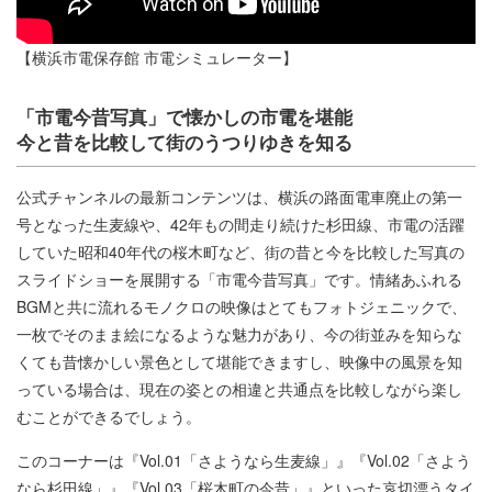
【横浜市電保存館 市電シミュレーター】
「市電今昔写真」で懐かしの市電を堪能
今と昔を比較して街のうつりゆきを知る
公式チャンネルの最新コンテンツは、横浜の路面電車廃止の第一
号となった生麦線や、42年もの間走り続けた杉田線、市電の活躍
していた昭和40年代の桜木町など、街の昔と今を比較した写真の
スライドショーを展開する「市電今昔写真」です。情緒あふれる
BGMと共に流れるモノクロの映像はとてもフォトジェニックで、
一枚でそのまま絵になるような魅力があり、今の街並みを知らな
くても昔懐かしい景色として堪能できますし、映像中の風景を知
っている場合は、現在の姿との相違と共通点を比較しながら楽し
むことができるでしょう。
このコーナーは『Vol.01「さようなら生麦線」』『Vol.02「さよう
なら杉田線」』『Vol.03「桜木町の今昔」』といった哀切漂うタイ