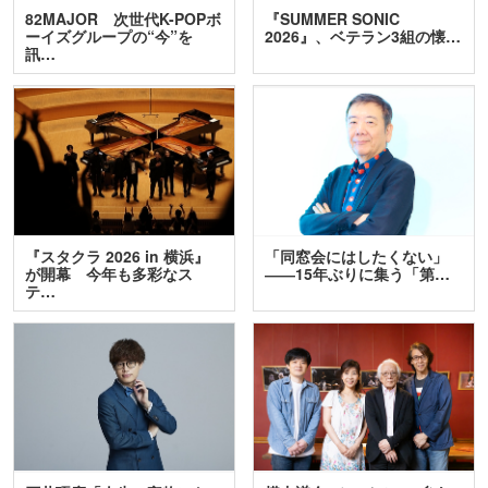
82MAJOR 次世代K-POPボ
『SUMMER SONIC
ーイズグループの“今”を
2026』、ベテラン3組の懐…
訊…
『スタクラ 2026 in 横浜』
「同窓会にはしたくない」
が開幕 今年も多彩なス
――15年ぶりに集う「第…
テ…