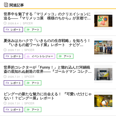
関連記事
世界中を魅了する「マリメッコ」のクリエイションに
迫る――『マリメッコ展 模様のちから』が京都で…
2026.8.4 ｜ SPICER
レポート
アート
夏休みはカハクで「いきものの生存戦略」を知ろう！
『いきもの超ワールド展』レポート ナビゲ…
2026.7.31 ｜ SPICER
レポート
イベント/レジャー
アート
世界的コレクターが「Funny！」と惚れ込んだ河鍋暁
斎の底知れぬ創造の世界――『ゴールドマン コレク…
2026.7.31 ｜ SPICER
レポート
アート
ピングーの新たな魅力に出会える！ 『可愛いだけじゃ
ない！？ピングー展』レポート
2026.7.31 ｜ SPICER
レポート
アート