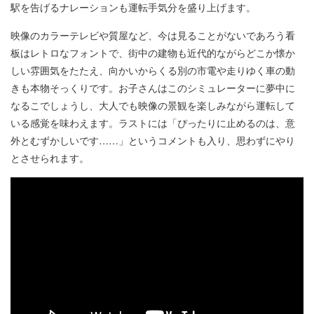
駅を告げるナレーションも運転手気分を盛り上げます。
映像のカラーテレビや質屋など、今は見ることがないであろう看
板はレトロなフォントで、街中の建物も近代的ながらどこか懐か
しい雰囲気をたたえ、向かいからくる別の市電や走りゆく車の動
きも本物そっくりです。お子さんはこのシミュレーターに夢中に
なるこでしょうし、大人でも映像の景観を楽しみながら運転して
いる感覚を味わえます。ラストには「ぴったりに止めるのは、意
外とむずかしいです……」というコメントも入り、思わずにやり
とさせられます。