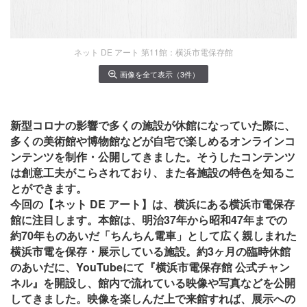
ネット DE アート 第11館：横浜市電保存館
画像を全て表示（3件）
新型コロナの影響で多くの施設が休館になっていた際に、
多くの美術館や博物館などが自宅で楽しめるオンラインコ
ンテンツを制作・公開してきました。そうしたコンテンツ
は創意工夫がこらされており、また各施設の特色を知るこ
とができます。
今回の【ネット DE アート】は、横浜にある横浜市電保存
館に注目します。本館は、明治37年から昭和47年までの
約70年ものあいだ「ちんちん電車」として広く親しまれた
横浜市電を保存・展示している施設。約3ヶ月の臨時休館
のあいだに、YouTubeにて『横浜市電保存館 公式チャン
ネル』を開設し、館内で流れている映像や写真などを公開
してきました。映像を楽しんだ上で来館すれば、展示への