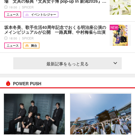
場 文具の祭典『文具女子博 pop-up in 新潟2026』…
19:00 ｜ SPICER
ニュース
イベント/レジャー
坂本冬美、歌手生活40周年記念でおくる明治座公演の
NEW
メインビジュアルが公開 一路真輝、中村梅雀ら出演
18:00 ｜ SPICER
ニュース
舞台
最新記事をもっと見る
POWER PUSH