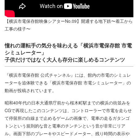
【横浜市電保存館映像シアターNo.09】開通する地下鉄〜着工から
工事の様子〜
憧れの運転手の気分を味わえる「横浜市電保存館 市電
シミュレーター」
子供だけではなく大人も存分に楽しめるコンテンツ
『横浜市電保存館 公式チャンネル』には、館内の市電のシミュレ
ーターを追体験できる「横浜市電保存館 市電シミュレーター」の
動画が投稿されています。
昭和40年代の日本大通県庁前から桜木町駅までの横浜の街並みを
CGで再現したこのコンテンツは、コントローラーで市電を走らせ
て停留所の白線まで止めるゲームの画像で、電車の走るガタンゴ
トンという規則的な音と電車のチンチンという音が非常にリア
ル。画面下部のブレーキやスピードメーター、残り時間の表示や