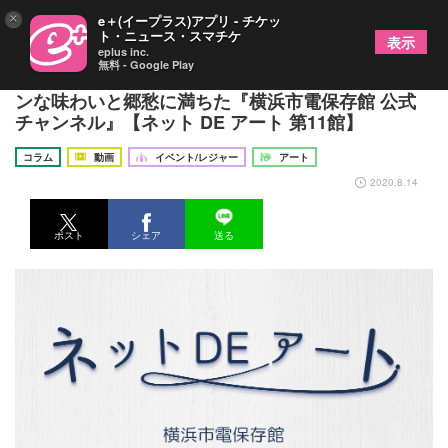
×
e＋(イープラス)アプリ - チケッ
ト・ニュース・スマチケ
表示
eplus inc.
無料 - Google Play
昔の横浜を旅している気分になれる！ レトロモダ
ンな味わいと郷愁に満ちた『横浜市電保存館 公式
チャンネル』【ネット DE アート 第11館】
コラム
動画
イベント/レジャー
アート
2020.8.14
ポスト
シェア
送る