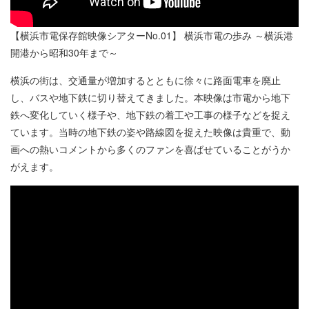
【横浜市電保存館映像シアターNo.01】 横浜市電の歩み ～横浜港
開港から昭和30年まで～
横浜の街は、交通量が増加するとともに徐々に路面電車を廃止
し、バスや地下鉄に切り替えてきました。本映像は市電から地下
鉄へ変化していく様子や、地下鉄の着工や工事の様子などを捉え
ています。当時の地下鉄の姿や路線図を捉えた映像は貴重で、動
画への熱いコメントから多くのファンを喜ばせていることがうか
がえます。