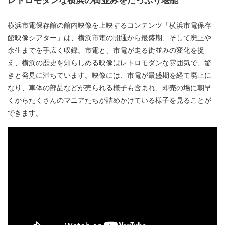
横浜市電保存館の館内映像を上映するコンテンツ「横浜市電保存
館映像シアター」は、横浜市電の開通から最盛期、そして廃止や
余生までを手広く収録。市電と、市電が走る街並みの変化を捉
え、横浜の歴史を知らしめる映像はレトロモダンな雰囲気で、驚
きと発見に満ちています。映像には、市電が最盛期を経て廃止に
なり、車体の部品などが売られる様子も含まれ、即売の場に朝早
くからたくさんのマニアたちが詰めかけている様子を見ることが
できます。