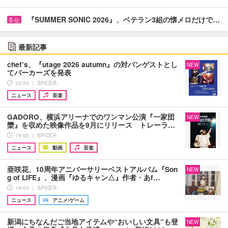
『SUMMER SONIC 2026』、ベテラン3組の懐メロだけで…
5
位
最新記事
chef’s、『utage 2026 autumn』の対バンゲストとし
NEW
てパーカーズを発表
20:00 ｜ SPICER
ニュース
音楽
GADORO、横浜アリーナでのワンマン公演『一家団
NEW
欒』を収めた映像作品を9月にリリース トレーラ…
19:00 ｜ SPICER
ニュース
動画
音楽
亜咲花、10周年アニバーサリーベストアルバム『Son
NEW
g of LIFE』、漫画『ゆるキャン△』作者・あf…
19:00 ｜ SPICER
ニュース
アニメ/ゲーム
新潟にちなんだご当地アイテムや“おいしい文具”も登
NEW