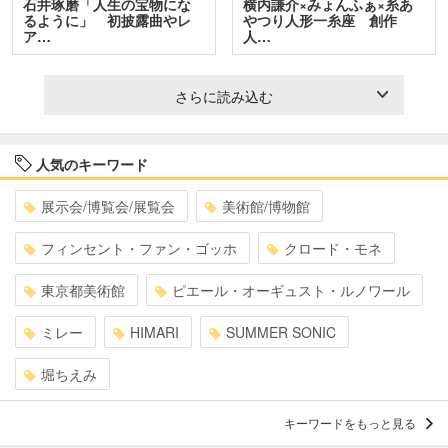
石井琢磨「人生の宝物にな
横内謙介×みょんふぁ×糸あ
るように」 初披露曲やレ
やつり人形一糸座 創作
ア…
人…
さらに読み込む
人気のキーワード
展示会/博覧会/展覧会
美術館/博物館
フィンセント・ファン・ゴッホ
クロード・モネ
東京都美術館
ピエール・オーギュスト・ルノワール
ミレー
HIMARI
SUMMER SONIC
堀ちえみ
キーワードをもっと見る