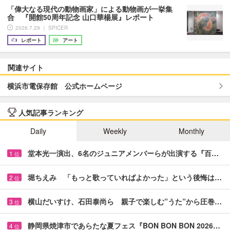
「偉大なる現代の動物画家」による動物画が一挙集
合 『開館50周年記念 山口華楊展』レポート
2026.7.29 ｜ SPICER
レポート
アート
関連サイト
横浜市電保存館 公式ホームページ
人気記事ランキング
Daily
Weekly
Monthly
堂本光一演出、6名のジュニアメンバーらが出演する『百…
1
位
堀ちえみ 「もっと歌っていればよかった」という後悔は…
2
位
横山だいすけ、石田泰尚ら 親子で楽しむ”うた”から圧巻…
3
位
静岡県焼津市であらたな夏フェス『BON BON BON 2026…
4
位