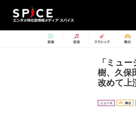
「ミュー
樹、久保
改めて上
ニュース
舞台