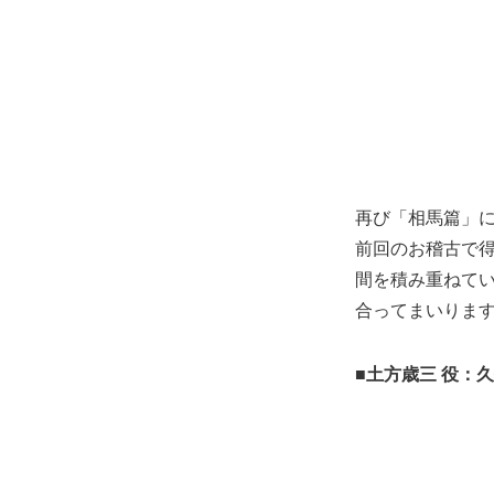
再び「相馬篇」
前回のお稽古で
間を積み重ねて
合ってまいりま
■土方歳三 役：