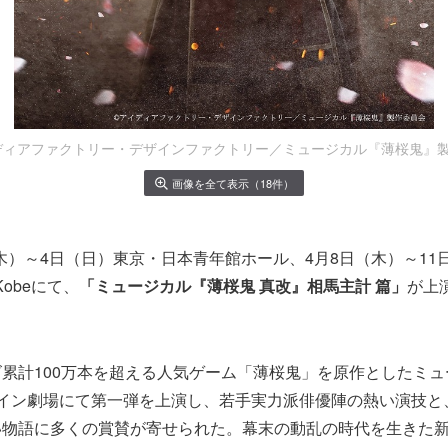
イディアファクトリー・デザインファクトリー／ミュージカル『薄桜鬼』
画像を全て表示（18件）
日（木）～4日（日）東京・日本青年館ホール、4月8日（木）～11
er Kobeにて、
「ミュージカル『薄桜鬼 真改』相馬主計 篇」
が上
累計100万本を超える人気ゲーム「薄桜鬼」を原作としたミュー
ャイン劇場にて第一弾を上演し、若手実力派俳優陣の熱い演技と
い物語に多くの賞賛が寄せられた。幕末の動乱の時代を生きた