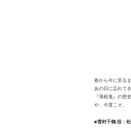
春から今に至る
あの日に忘れて
『薄桜鬼』の歴
や、今度こそ。
■雪村千鶴 役：