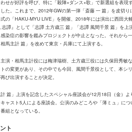
わせが好評を呼び、特に「殺陣×ダンス×歌」で新選組を表現
した。これまで、2012年GWの第一弾「斎藤 一 篇」を皮切
の「HAKU-MYU LIVE」を開催、2018年には演出に西田
 志譚』として「志譚 土方歳三 篇」「志譚 風間千景 篇」を
感染症の影響を鑑みプロジェクトが中止となった。それから一年
相馬主計 篇」を改めて東京・兵庫にて上演する。
、主演・相馬主計役には梅津瑞樹、土方歳三役には久保田秀敏
ストの変更があり、その中でも今回、風間千景役として、本シ
が再び出演することが決定。
計 篇」上演を記念したスペシャル座談会が12月18日（金）
ンキャスト5人による座談会。公演のみどころや「薄ミュ」につ
る番組となっている。
メント