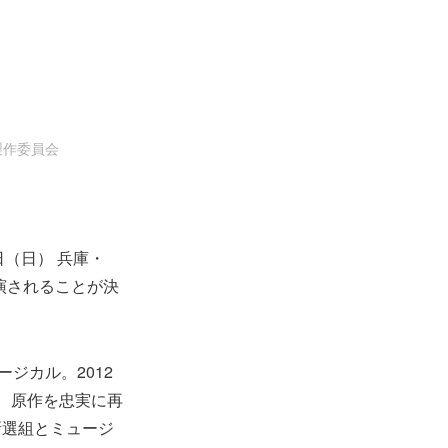
製作委員会
日（日） 兵庫・
演されることが決
ジカル。2012
、原作を忠実に再
新選組とミュージ