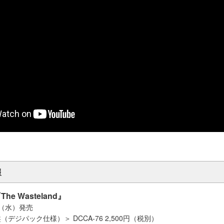
報
e Wasteland』
日（水）発売
デジパック仕様）＞ DCCA-76 2,500円（税別）