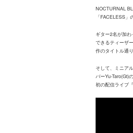
NOCTURNAL 
「FACELES
ギター2名が加わっ
できるティーザ
作のタイトル通り
そして、ミニアルバ
バーYu-Taro
初の配信ライブ『SP