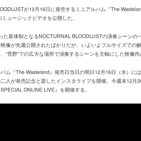
BLOODLUSTが12月16日に発売するミニアルバム『The Wastel
S」のミュージックビデオを公開した。
た新体制となるNOCTURNAL BLOODLUSTの演奏シーン
ー映像が先週公開されたばかりだが、いよいよフルサイズでの
、“荒野”での広大な場所で演奏するシーンを主軸にした映像作
ム『The Wasteland』発売日当日の明日12月16日（水）には
(Gt)の二人が発売記念と題したインスタライブを開催。今週末12月
ECIAL ONLINE LIVE』を開催する。