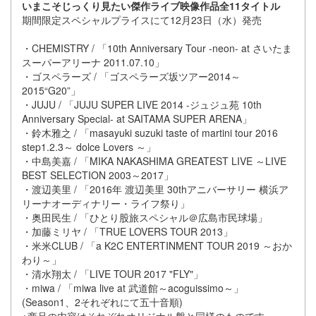
いまこそじっくり見たい傑作ライブ映像作品全11タイトル
期間限定スペシャルプライスにて12月23日（水）発売
・CHEMISTRY / 「10th Anniversary Tour -neon- at さいたま
スーパーアリーナ 2011.07.10」
・ゴスペラーズ / 「ゴスペラーズ坂ツアー2014～
2015“G20”」
・JUJU / 「JUJU SUPER LIVE 2014 -ジュジュ苑 10th
Anniversary Special- at SAITAMA SUPER ARENA」
・鈴木雅之 / 「masayuki suzuki taste of martini tour 2016
step1.2.3～ dolce Lovers ～」
・中島美嘉 / 「MIKA NAKASHIMA GREATEST LIVE ～LIVE
BEST SELECTION 2003～2017」
・渡辺美里 / 「2016年 渡辺美里 30thアニバーサリー 横浜ア
リーナオーディナリー・ライフ祭り」
・奥田民生 / 「ひとり股旅スペシャル＠広島市民球場」
・加藤ミリヤ / 「TRUE LOVERS TOUR 2013」
・米米CLUB / 「a K2C ENTERTINMENT TOUR 2019 ～おか
わり～」
・清水翔太 / 「LIVE TOUR 2017 "FLY"」
・miwa / 「miwa live at 武道館～acoguissimo～」
(Season1、2それぞれにて五十音順)