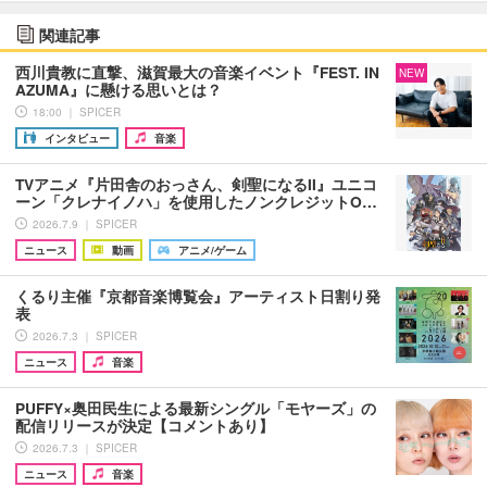
関連記事
西川貴教に直撃、滋賀最大の音楽イベント『FEST. IN
NEW
AZUMA』に懸ける思いとは？
18:00 ｜ SPICER
インタビュー
音楽
TVアニメ『片田舎のおっさん、剣聖になるII』ユニコ
ーン「クレナイノハ」を使用したノンクレジットO…
2026.7.9 ｜ SPICER
ニュース
動画
アニメ/ゲーム
くるり主催『京都音楽博覧会』アーティスト日割り発
表
2026.7.3 ｜ SPICER
ニュース
音楽
PUFFY×奥田民生による最新シングル「モヤーズ」の
配信リリースが決定【コメントあり】
2026.7.3 ｜ SPICER
ニュース
音楽