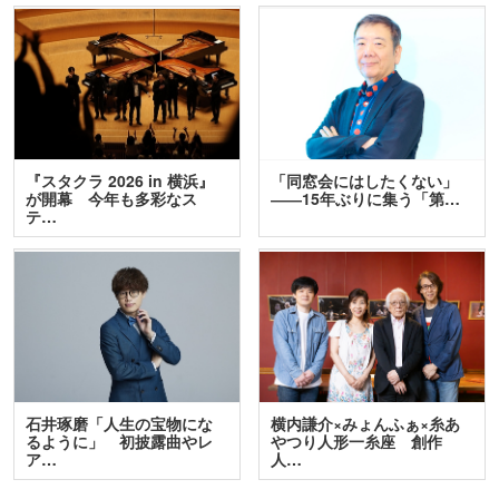
『スタクラ 2026 in 横浜』
「同窓会にはしたくない」
が開幕 今年も多彩なス
――15年ぶりに集う「第…
テ…
石井琢磨「人生の宝物にな
横内謙介×みょんふぁ×糸あ
るように」 初披露曲やレ
やつり人形一糸座 創作
ア…
人…