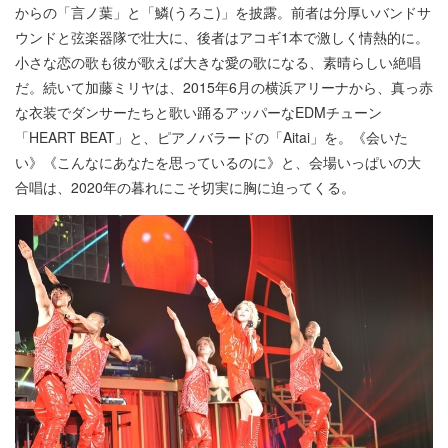
からの「言ノ葉」と「鱗(うろこ)」を披露。前者は分厚いバンドサ
ウンドと弦楽器隊で壮大に、後者はアコギ1本で激しく情熱的に。
小さな恋の歌も彼が歌えば大きな愛の歌になる、素晴らしい絶唱
だ。続いて加藤ミリヤは、2015年6月の横浜アリーナから、真っ赤
な衣装でダンサーたちと歌い踊るアッパーなEDMチューン
「HEART BEAT」と、ピアノバラードの「Aitai」を。《会いた
い》《こんなにあなたを思っているのに》と、会場いっぱいの大
合唱は、2020年の暮れにこそ切実に胸に迫ってくる。