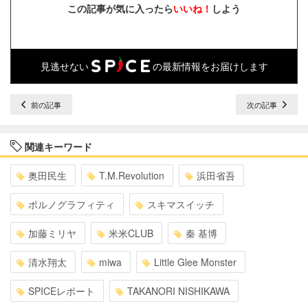
この記事が気に入ったら
いいね！
しよう
見逃せない
の最新情報をお届けします
前の記事
次の記事
関連キーワード
奥田民生
T.M.Revolution
浜田省吾
ポルノグラフィティ
スキマスイッチ
加藤ミリヤ
米米CLUB
秦 基博
清水翔太
miwa
Little Glee Monster
SPICEレポート
TAKANORI NISHIKAWA