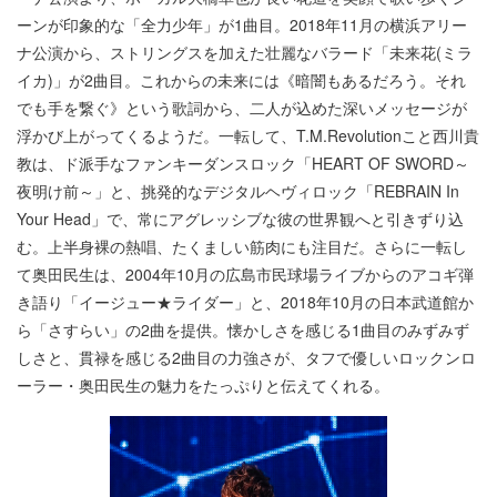
ーンが印象的な「全力少年」が1曲目。2018年11月の横浜アリー
ナ公演から、ストリングスを加えた壮麗なバラード「未来花(ミラ
イカ)」が2曲目。これからの未来には《暗闇もあるだろう。それ
でも手を繋ぐ》という歌詞から、二人が込めた深いメッセージが
浮かび上がってくるようだ。一転して、T.M.Revolutionこと西川貴
教は、ド派手なファンキーダンスロック「HEART OF SWORD～
夜明け前～」と、挑発的なデジタルヘヴィロック「REBRAIN In
Your Head」で、常にアグレッシブな彼の世界観へと引きずり込
む。上半身裸の熱唱、たくましい筋肉にも注目だ。さらに一転し
て奥田民生は、2004年10月の広島市民球場ライブからのアコギ弾
き語り「イージュー★ライダー」と、2018年10月の日本武道館か
ら「さすらい」の2曲を提供。懐かしさを感じる1曲目のみずみず
しさと、貫禄を感じる2曲目の力強さが、タフで優しいロックンロ
ーラー・奥田民生の魅力をたっぷりと伝えてくれる。