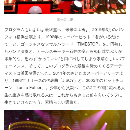
米米CLUB
プログラムもいよいよ最終盤へ。米米CLUBは、2019年3月のパシ
フィコ横浜公演より、1992年のスーパーヒット「君がいるだけ
で」と、ゴージャスなソウルバラード「TIMESTOP」を。円熟し
たバンド演奏と、カールスモーキー石井の変わらぬ伊達男ぶりが
印象的な、思わず“かっこいい”と口に出してしまう素晴らしいパフ
ォーマンス。そして、このプログラムの最後を締めくくるアーテ
ィストは浜田省吾だった。2011年のさいたまスーパーアリーナよ
り、1986年リリースの代表曲「J.BOY」と、2005年のヒットチュ
ーン「I am a Father」。少年から父親へ、この2曲の間に流れる人
生の重みを感じ取れる人は、これからもきっと前を向いてタフに
生きていけるだろう。素晴らしい選曲だ。