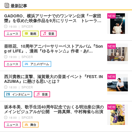
最新記事
GADORO、横浜アリーナでのワンマン公演『一家団
NEW
欒』を収めた映像作品を9月にリリース トレーラ…
19:00 ｜ SPICER
ニュース
動画
音楽
亜咲花、10周年アニバーサリーベストアルバム『Son
NEW
g of LIFE』、漫画『ゆるキャン△』作者・あf…
19:00 ｜ SPICER
ニュース
アニメ/ゲーム
西川貴教に直撃、滋賀最大の音楽イベント『FEST. IN
NEW
AZUMA』に懸ける思いとは？
18:00 ｜ SPICER
インタビュー
音楽
坂本冬美、歌手生活40周年記念でおくる明治座公演の
NEW
メインビジュアルが公開 一路真輝、中村梅雀ら出演
18:00 ｜ SPICER
ニュース
舞台