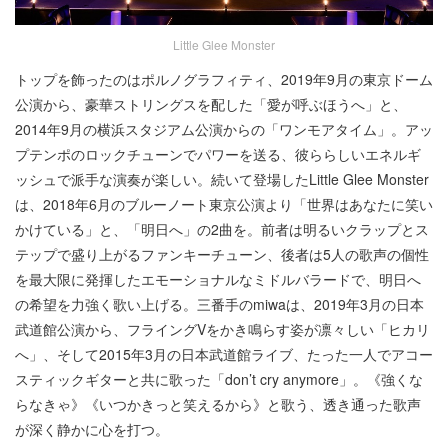
Little Glee Monster
トップを飾ったのはポルノグラフィティ、2019年9月の東京ドーム
公演から、豪華ストリングスを配した「愛が呼ぶほうへ」と、
2014年9月の横浜スタジアム公演からの「ワンモアタイム」。アッ
プテンポのロックチューンでパワーを送る、彼ららしいエネルギ
ッシュで派手な演奏が楽しい。続いて登場したLittle Glee Monster
は、2018年6月のブルーノート東京公演より「世界はあなたに笑い
かけている」と、「明日へ」の2曲を。前者は明るいクラップとス
テップで盛り上がるファンキーチューン、後者は5人の歌声の個性
を最大限に発揮したエモーショナルなミドルバラードで、明日へ
の希望を力強く歌い上げる。三番手のmiwaは、2019年3月の日本
武道館公演から、フライングVをかき鳴らす姿が凛々しい「ヒカリ
へ」、そして2015年3月の日本武道館ライブ、たった一人でアコー
スティックギターと共に歌った「don’t cry anymore」。《強くな
らなきゃ》《いつかきっと笑えるから》と歌う、透き通った歌声
が深く静かに心を打つ。