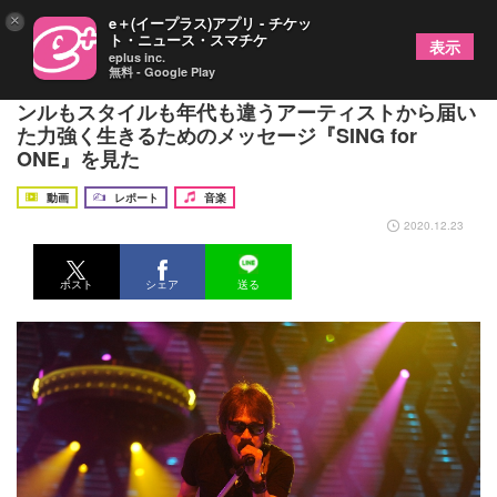
×
e＋(イープラス)アプリ - チケッ
ト・ニュース・スマチケ
表示
eplus inc.
無料 - Google Play
浜田省吾、米米、民生、T.M.R、リトグリら、ジャ
ンルもスタイルも年代も違うアーティストから届い
た力強く生きるためのメッセージ『SING for
ONE』を見た
動画
レポート
音楽
2020.12.23
ポスト
シェア
送る