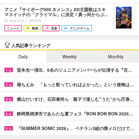
アニメ『サイボーグ009 ネメシス』ED主題歌はスキ
マスイッチの「クライマル」に決定！真っ向からぶ…
2026.6.25 ｜ SPICER
ニュース
動画
音楽
アニメ/ゲーム
人気記事ランキング
Daily
Weekly
Monthly
堂本光一演出、6名のジュニアメンバーらが出演する『百…
1
位
堀ちえみ 「もっと歌っていればよかった」という後悔は…
2
位
横山だいすけ、石田泰尚ら 親子で楽しむ”うた”から圧巻…
3
位
静岡県焼津市であらたな夏フェス『BON BON BON 2026…
4
位
『SUMMER SONIC 2026』、ベテラン3組の懐メロだけで…
5
位