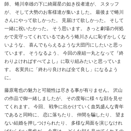
師、 蜷川幸雄の下に綺羅星の如き役者達が、 スタッフ
が、 そして大勢のお客様達が集いました。 最後まで蜷川
さんにやって欲しかった。 見届けて欲しかった。 そして
一緒に祝いたかった。 そう思います。 きっと劇場の何処
かで見守ってくれているであろう蜷川さんに恥ずかしくな
いような、 喜んでもらえるような大団円にしたいと思っ
ています。 そうなるよう、 今回の座組一丸となって『終
わりよければすべてよし』に取り組みたいと思っていま
す。 名実共に「終わり良ければ全て良し」になるよう
に。
藤原竜也の魅力と可能性は尽きる事が有りません。 沢山
の作品で御一緒しましたが、 その度毎に様々な顔を見せ
てくれます。 今回、 戦争に出かけていく血気盛んな青年
であると同時に、 恋に落ちたり、 仲間を騙したり、 望ま
ない結婚を押しつけられたり、 多様な局面を演じなけれ
ばならない竜也が、 今度は、 どんな顔を見せてくれるの