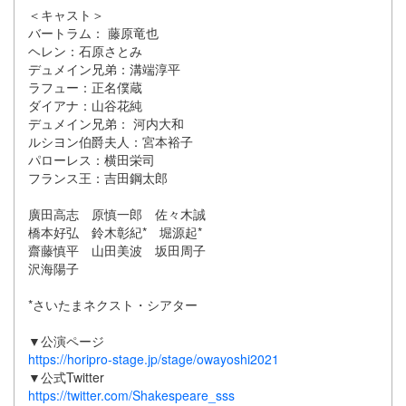
＜キャスト＞
バートラム： 藤原竜也
ヘレン：石原さとみ
デュメイン兄弟：溝端淳平
ラフュー：正名僕蔵
ダイアナ：山谷花純
デュメイン兄弟： 河内大和
ルシヨン伯爵夫人：宮本裕子
パローレス：横田栄司
フランス王：吉田鋼太郎
廣田高志 原慎一郎 佐々木誠
橋本好弘 鈴木彰紀* 堀源起*
齋藤慎平 山田美波 坂田周子
沢海陽子
*さいたまネクスト・シアター
▼公演ページ
https://horipro-stage.jp/stage/owayoshi2021
▼公式Twitter
https://twitter.com/Shakespeare_sss