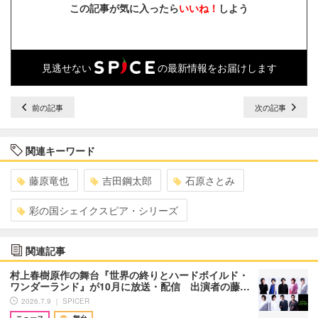
この記事が気に入ったら
いいね！
しよう
見逃せない
の最新情報をお届けします
前の記事
次の記事
関連キーワード
藤原竜也
吉田鋼太郎
石原さとみ
彩の国シェイクスピア・シリーズ
関連記事
村上春樹原作の舞台『世界の終りとハードボイルド・
ワンダーランド』が10月に放送・配信 出演者の藤…
2026.7.9 ｜ SPICER