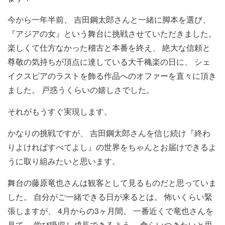
今から一年半前、 吉田鋼太郎さんと一緒に脚本を選び、
『アジアの女』という舞台に挑戦させていただきました。
楽しくて仕方なかった稽古と本番を終え、 絶大な信頼と
尊敬の気持ちが頂点に達している大千穐楽の日に、 シェ
イクスピアのラストを飾る作品へのオファーを直々に頂き
ました。 戸惑うくらいの嬉しさでした。
それがもうすぐ実現します。
かなりの挑戦ですが、 吉田鋼太郎さんを信じ続け『終わ
りよければすべてよし』の世界をちゃんとお届けできるよ
うに取り組みたいと思います。
舞台の藤原竜也さんは観客として見るものだと思っていま
した。 自分がご一緒できる日が来るとは。 怖いくらい緊
張しますが、 4月からの3ヶ月間、 一番近くで竜也さんを
見て、 学び吸収し成長できるよう、 食らいつきたいと思