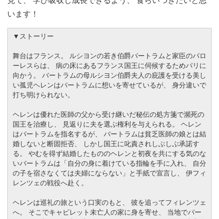
います！
▼ストーリー
舞台はフランス。 ルシヨンの若き伯爵バートラムと家臣のパロ
ーレスらは、 病の床にあるフランス国王に伺候するためパリに
向かう。 バートラムの母ルシヨン伯爵夫人の庇護を受ける美し
い孤児ヘレンはバートラムに想いを寄せているが、 身分違いで
打ち明けられない。
ヘレンは優れた医師の父から受け継いだ秘伝の処方箋で瀕死の
国王を治療し、 見返りに夫を選ぶ権利を与えられる。 ヘレン
はバートラムを指名するが、 バートラムは貧乏医師の娘とは結
婚しないと断固拒否、 しかし国王に叱責されしぶしぶ承諾す
る。 やむを得ず結婚したもののヘレンと初夜を共にする気のな
いバートラムは「自分の身に着けている指輪を手に入れ、 自分
の子を宿さなくては夫婦にならない」と手紙で宣言し、 伊フィ
レンツェの戦役へ赴く。
ヘレンは巡礼の旅という口実のもと、 彼を追ってフィレンツェ
へ。 そこでキャピレット未亡人の家に身を寄せ、 当地でバー