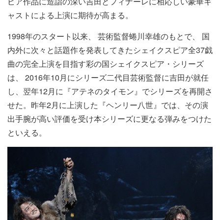
ピア作品に造詣の深い吉田とフィナーレに相応しい豪華キ
ャストによる上演に期待が高まる。
1998年のスタート以来、 芸術監督蜷川幸雄のもとで、 国
内外に次々と話題作を発表してきたシェイクスピア全37戯
曲の完全上演を目指す彩の国シェイクスピア・シリーズ
は、 2016年10月にシリーズ二代目芸術監督に吉田が就任
し、翌年12月に『アテネのタイモン』でシリーズを再開さ
せた。昨年2月に上演した『ヘンリー八世』では、その演
出手腕が高い評価を受け本シリーズに更なる弾みをつけた
といえる。