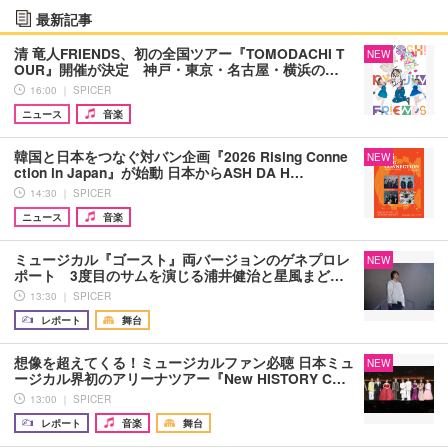
最新記事
清 竜人FRIENDS、初の全国ツアー『TOMODACHI T
NEW
OUR』開催が決定 神戸・東京・名古屋・横浜の…
16:00 ｜ SPICER
ニュース
音楽
韓国と日本をつなぐ対バン企画『2026 Rising Conne
NEW
ction in Japan』が始動 日本からASH DA H…
14:30 ｜ SPICER
ニュース
音楽
ミュージカル『ゴースト』両バージョンのゲネプロレ
NEW
ポート 3度目のサムを演じる浦井健治と星風まど…
13:30 ｜ SPICER
レポート
舞台
想像を超えてくる！ミュージカルファン必聴 日本ミュ
NEW
ージカル界初のアリーナツアー『New HISTORY C…
13:00 ｜ SPICER
レポート
音楽
舞台