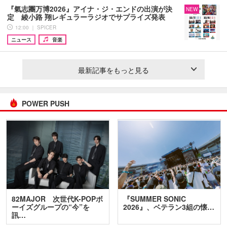
『氣志團万博2026』アイナ・ジ・エンドの出演が決
NEW
定 綾小路 翔レギュラーラジオでサプライズ発表
12:00 ｜ SPICER
ニュース
音楽
最新記事をもっと見る
POWER PUSH
82MAJOR 次世代K-POPボ
『SUMMER SONIC
ーイズグループの“今”を
2026』、ベテラン3組の懐…
訊…