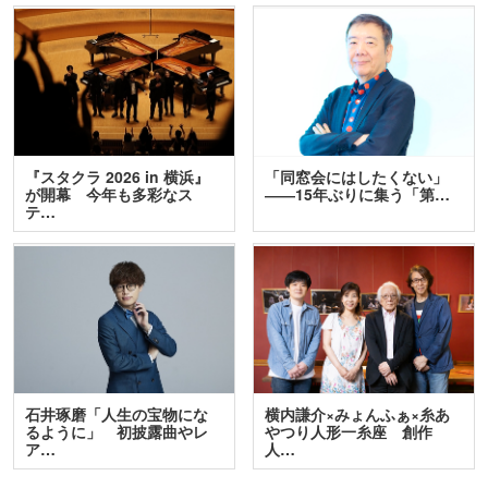
『スタクラ 2026 in 横浜』
「同窓会にはしたくない」
が開幕 今年も多彩なス
――15年ぶりに集う「第…
テ…
石井琢磨「人生の宝物にな
横内謙介×みょんふぁ×糸あ
るように」 初披露曲やレ
やつり人形一糸座 創作
ア…
人…