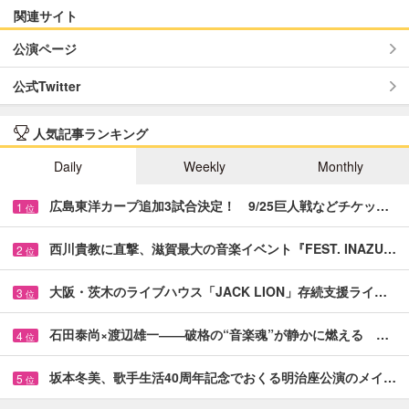
関連サイト
公演ページ
公式Twitter
人気記事ランキング
Daily
Weekly
Monthly
広島東洋カープ追加3試合決定！ 9/25巨人戦などチケッ…
1
位
西川貴教に直撃、滋賀最大の音楽イベント『FEST. INAZU…
2
位
大阪・茨木のライブハウス「JACK LION」存続支援ライ…
3
位
石田泰尚×渡辺雄一――破格の“音楽魂”が静かに燃える …
4
位
坂本冬美、歌手生活40周年記念でおくる明治座公演のメイ…
5
位