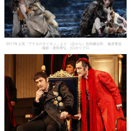
2017年上演『アテネのタイモン』より (左から）吉田鋼太郎、 藤原竜也
撮影：渡部孝弘 (C)ホリプロ