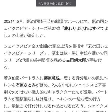
画像を全て表示（3件）
2021年5月、彩の国埼玉芸術劇場 大ホールにて、彩の国シ
ェイクスピア・シリーズ第37弾
『終わりよければすべてよ
し』
の上演が決定した。
シェイクスピア全37戯曲の完全上演を目指す「彩の国シェ
イクスピア・シリーズ」。演出は故・蜷川幸雄を継いで同
シリーズ2代目の芸術監督を務める
吉田鋼太郎
が手掛け
る。
若き伯爵バートラムに
藤原竜也
、恋する身分違いの孤児ヘ
レンを
石原さとみ
が務め、2人を中心にシェイクスピア喜
劇で欠かせない魅力的なキャラクターたちが登場。バート
ラムが縦横無尽に駆け巡り、 ヘレンの一途な恋の行方
に、最後まで釘付けになる作品となるだろう。シェイクス