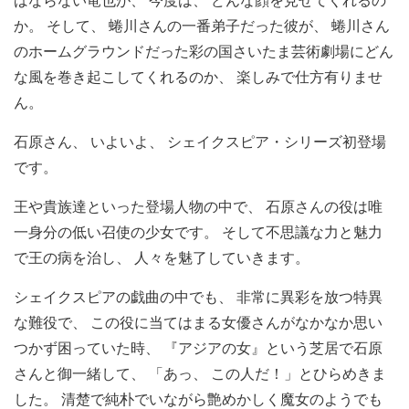
か。 そして、 蜷川さんの一番弟子だった彼が、 蜷川さん
のホームグラウンドだった彩の国さいたま芸術劇場にどん
な風を巻き起こしてくれるのか、 楽しみで仕方有りませ
ん。
石原さん、 いよいよ、 シェイクスピア・シリーズ初登場
です。
王や貴族達といった登場人物の中で、 石原さんの役は唯
一身分の低い召使の少女です。 そして不思議な力と魅力
で王の病を治し、 人々を魅了していきます。
シェイクスピアの戯曲の中でも、 非常に異彩を放つ特異
な難役で、 この役に当てはまる女優さんがなかなか思い
つかず困っていた時、 『アジアの女』という芝居で石原
さんと御一緒して、 「あっ、 この人だ！」とひらめきま
した。 清楚で純朴でいながら艶めかしく魔女のようでも