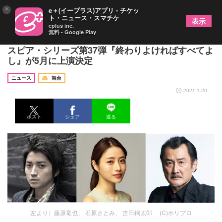
×
e＋(イープラス)アプリ - チケッ
ト・ニュース・スマチケ
表示
eplus inc.
無料 - Google Play
藤原竜也×石原さとみ×吉田鋼太郎 彩の国シェイク
スピア・シリーズ第37弾『終わりよければすべてよ
し』が5月に上演決定
ニュース
舞台
2021.1.20
ポスト
シェア
送る
左より）藤原竜也、 石原さとみ、 吉田鋼太郎 (C)ホリプロ