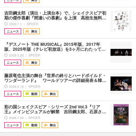
ニュース
舞台
吉田鋼太郎（演出・上演台本）で、シェイクスピア初
期の傑作喜劇『間違いの喜劇』を上演 高校生無料…
2026.7.1 ｜ SPICER
ニュース
舞台
『デスノート THE MUSICAL』2015年版、2017年
版、2025年版（テレビ初放送）を3ヶ月にわたって…
2026.5.26 ｜ SPICER
ニュース
舞台
藤原竜也主演の舞台『世界の終りとハードボイルド・
ワンダーランド』 ワールドツアーの詳細発表＆韓…
2026.2.16 ｜ SPICER
ニュース
動画
舞台
彩の国シェイクスピア・シリーズ 2nd Vol.3『リア
王』メインビジュアルが解禁 吉田鋼太郎、石原さ…
2026.1.22 ｜ SPICER
ニュース
動画
舞台