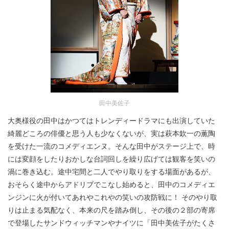
田中美佐子
大奥様役の田中はかつてはトレンディードラマにも出演していた
綺麗どころの俳優と思う人も少なくないが、実は萩本欽一の薫陶
を受けた一流のコメディエンヌ。そんな田中がステージ上で、時
には変顔をしたりおかしな台詞回しを繰り広げては観客を笑いの
渦に巻き込む。途中宅間と二人でやり取りをする場面があるが、
おそらく途中からアドリブでこなし始めると、田中のコメディエ
ンジンに火が付いてあれやこれやの笑いの攻防戦に！ そのやり取
りは止まる気配なく、本来の尺を踏み倒し、その後の２部の寄席
で登場したサンドウィッチマンやナイツに「田中美佐子がたくさ