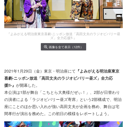
『よみがえる明治座東京喜劇-ニッポン放送「高田文夫のラジオビバリー昼
ズ」全力応援‼-』
画像を全て表示（12件）
2021年1月29日（金）東京・明治座にて
『よみがえる明治座東京
喜劇-ニッポン放送「高田文夫のラジオビバリー昼ズ」全力応
援‼-』
が開幕した。
本公演は1部が舞台「こちとら大奥様だぜぃ！」、2部が日替わり
の演者による「ラジオビバリー昼ズ寄席」という2部構成で、明治
座にことのほか思い入れが強い高田文夫が企画を務め、舞台は宅
間孝行が演出を務めた。この初日の模様をレポートしよう。