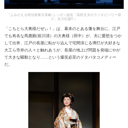
『よみがえる明治座東京喜劇-ニッポン放送「高田文夫のラジオビバリー昼
ズ」全力応援‼-』
「こちとら大奥様だぜぃ！」は、幕末のとある藩を舞台に、江戸
でも有名な馬鹿殿(前川清）の大奥様（田中）が、夫に愛想をつか
して出奔、江戸の長屋に転がり込んで宅間演じる博打が大好きな
大工ら市井の人々と触れあうが、長屋の地上げ問題を発端にやが
て大きな騒動となり……という爆笑必至のドタバタコメディー
だ。