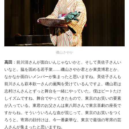
磯山さやか
高田
：前川清さんが面白いんじゃないかと、そして美佐子さんい
いなと。脇を固める若手衆……磯山さやか君とか東貴博君とか、
なかなか面白いメンバーが集まったと思いますね。美佐子さんも
前川さんも萩本欽一さんの薫陶を受けているんですよ。磯山君は
志村けんさんとずっと舞台を一緒にやっていた。僕はビートたけ
しイズムですね、舞台でやってきたもので、東京のお笑いの要素
が入っている。東君のお父さんは東八郎さんで東京喜劇の座長で
すからね。そういういろんな血が混じって、東京のお笑いをつく
ろうと。寄席の顔付けは、今一番豪華な、東京で最強の寄席の芸
人さんが集まったと思いますね。