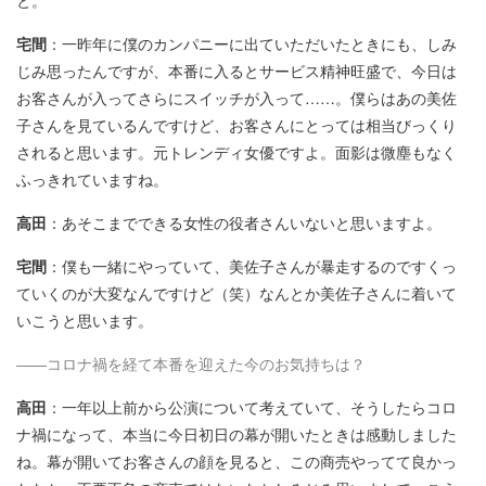
宅間
：一昨年に僕のカンパニーに出ていただいたときにも、しみ
じみ思ったんですが、本番に入るとサービス精神旺盛で、今日は
お客さんが入ってさらにスイッチが入って……。僕らはあの美佐
子さんを見ているんですけど、お客さんにとっては相当びっくり
されると思います。元トレンディ女優ですよ。面影は微塵もなく
ふっきれていますね。
高田
：あそこまでできる女性の役者さんいないと思いますよ。
宅間
：僕も一緒にやっていて、美佐子さんが暴走するのですくっ
ていくのが大変なんですけど（笑）なんとか美佐子さんに着いて
いこうと思います。
――コロナ禍を経て本番を迎えた今のお気持ちは？
高田
：一年以上前から公演について考えていて、そうしたらコロ
ナ禍になって、本当に今日初日の幕が開いたときは感動しました
ね。幕が開いてお客さんの顔を見ると、この商売やってて良かっ