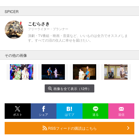
SPICER
こむらさき
フリーライター・プランナー
演劇・TV番組・映画・音楽など、いいものは全力でオススメしま
す。すべての沼の住人に幸せを届けたい。
その他の画像
画像を全て表示（12件）
ポスト
シェア
はてブ
送る
送信
RSSフィードの購読はこちら