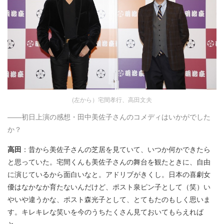
(左から）宅間孝行、高田文夫
――初日上演の感想・田中美佐子さんのコメディはいかがでした
か？
高田
：昔から美佐子さんの芝居を見ていて、いつか何かできたら
と思っていた。宅間くんも美佐子さんの舞台を観たときに、自由
に演じているから面白いなと。アドリブがきくし。日本の喜劇女
優はなかなか育たないんだけど、ポスト泉ピン子として（笑）い
やいや違うかな、ポスト森光子として、とてもたのもしく思いま
す。キレキレな笑いを今のうちたくさん見ておいてもらえれば
と。