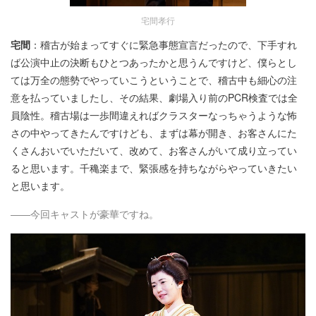
宅間孝行
宅間
：稽古が始まってすぐに緊急事態宣言だったので、下手すれ
ば公演中止の決断もひとつあったかと思うんですけど、僕らとし
ては万全の態勢でやっていこうということで、稽古中も細心の注
意を払っていましたし、その結果、劇場入り前のPCR検査では全
員陰性。稽古場は一歩間違えればクラスターなっちゃうような怖
さの中やってきたんですけども、まずは幕が開き、お客さんにた
くさんおいでいただいて、改めて、お客さんがいて成り立ってい
ると思います。千穐楽まで、緊張感を持ちながらやっていきたい
と思います。
――今回キャストが豪華ですね。