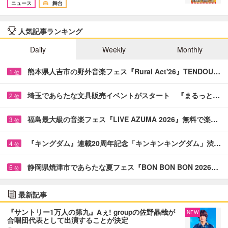
ニュース
舞台
人気記事ランキング
Daily
Weekly
Monthly
熊本県人吉市の野外音楽フェス『Rural Act'26』TENDOU…
1
位
埼玉であらたな文具販売イベントがスタート 『まるっと…
2
位
福島最大級の音楽フェス『LIVE AZUMA 2026』無料で楽…
3
位
『キングダム』連載20周年記念「キンキンキングダム」渋…
4
位
静岡県焼津市であらたな夏フェス『BON BON BON 2026…
5
位
最新記事
『サントリー1万人の第九』Aぇ! groupの佐野晶哉が
NEW
合唱団代表として出演することが決定