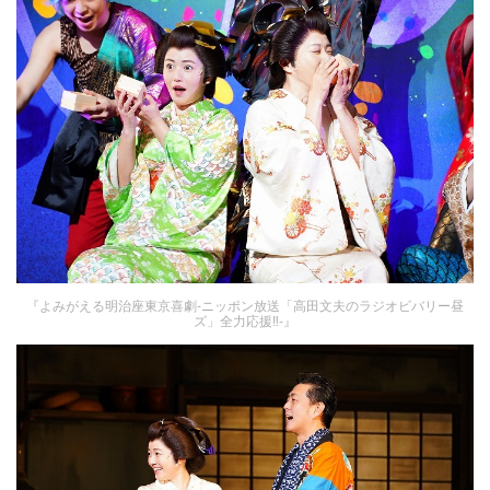
『よみがえる明治座東京喜劇-ニッポン放送「高田文夫のラジオビバリー昼
ズ」全力応援‼-』