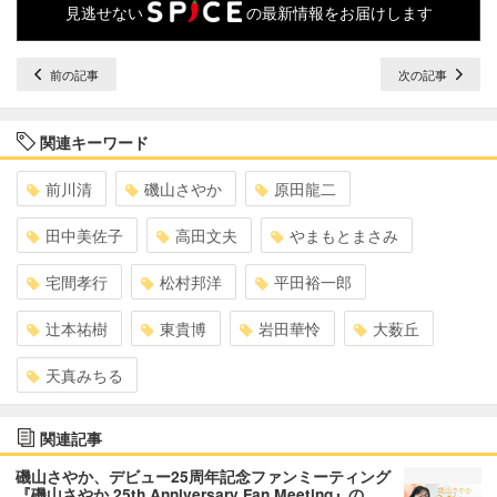
見逃せない
の最新情報をお届けします
前の記事
次の記事
関連キーワード
前川清
磯山さやか
原田龍二
田中美佐子
高田文夫
やまもとまさみ
宅間孝行
松村邦洋
平田裕一郎
辻本祐樹
東貴博
岩田華怜
大薮丘
天真みちる
関連記事
磯山さやか、デビュー25周年記念ファンミーティング
『磯山さやか 25th Anniversary Fan Meeting』の…