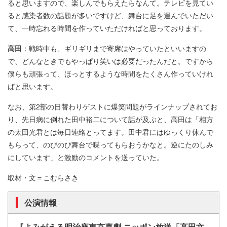
ると思いますので、楽しんでもらえたらなんて。テレビを見てい
ると感染者数の話題が多いですけど、舞台に足を運んでいただい
て、一時忘れる時間を作っていただければと思っております。
高田
：戦時中も、ギリギリまで寄席はやっていたといいますの
で、どんなときでもやっぱり笑いは必要だったんだと。ですから
僕らも頑張って、ほっとするような時間をたくさん作っていけれ
ばと思います。
なお、第2部の日替わりゲストに爆笑問題がラインナップされてお
り、先日病に倒れた田中裕二について話が及ぶと、高田は「相方
の太田光君とは毎日連絡とってます。田中君にはゆっくり休んで
もらって、のびのび舞台で喋ってもらおうかなと。逆にたのしみ
にしています」と激励のコメントを送っていた。
取材・文＝こむらさき
公演情報
『よみがえる明治座東京喜劇 ニッポン放送「高田文