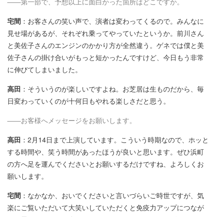
――第一部で、予想以上に面白かった箇所はどこですか。
宅間
：お客さんの笑い声で、演者は変わってくるので。みんなに
見せ場があるが、それぞれ乗ってやっていたというか。前川さん
と美佐子さんのエンジンのかかり方が全然違う。ゲネでは僕と美
佐子さんの掛け合いがもっと短かったんですけど、今日もう非常
に伸びてしまいました。
高田
：そういうのが楽しいですよね。お芝居は生ものだから、毎
日変わっていくのが十何日もやれる楽しさだと思う。
――お客様へメッセージをお願いします。
高田
：2月14日まで上演しています。こういう時期なので、ホッと
する時間や、笑う時間があったほうが良いと思います。ぜひ浜町
の方へ足を運んでくださいとお願いするだけですね、よろしくお
願いします。
宅間
：なかなか、おいでくださいと言いづらいご時世ですが、気
楽にご覧いただいて大笑いしていただくと免疫力アップにつなが