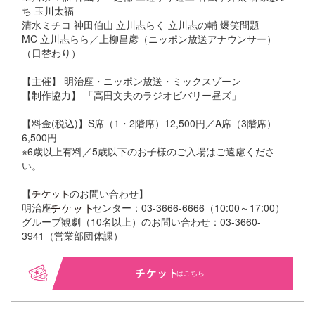
ち 玉川太福
清水ミチコ 神田伯山 立川志らく 立川志の輔 爆笑問題
MC 立川志らら／上柳昌彦（ニッポン放送アナウンサー）
（日替わり）
【主催】 明治座・ニッポン放送・ミックスゾーン
【制作協力】 「高田文夫のラジオビバリー昼ズ」
【料金(税込)】S席（1・2階席）12,500円／A席（3階席）
6,500円
※6歳以上有料／5歳以下のお子様のご入場はご遠慮くださ
い。
【
のお問い合わせ】
明治座
センター：03-3666-6666（10:00～17:00）
グループ観劇（10名以上）のお問い合わせ：03-3660-
3941（営業部団体課）
はこちら