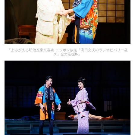
『よみがえる明治座東京喜劇-ニッポン放送「高田文夫のラジオビバリー昼
ズ」全力応援‼-』