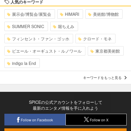
人気のキーワード
展示会/博覧会/展覧会
HIMARI
美術館/博物館
SUMMER SONIC
堀ちえみ
フィンセント・ファン・ゴッホ
クロード・モネ
ピエール・オーギュスト・ルノワール
東京都美術館
indigo la End
キーワードをもっと見る
SPICEの公式アカウントをフォローして
最新のエンタメ情報を手に入れよう
Follow on Facebook
Follow on X