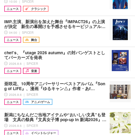
10:00 ｜ SPICER
ニュース
クラシック
IMP.主演、新演出を加えた舞台『IMPACT26』の上演
が決定 新生の幕開けを予感させるキービジュアル…
04:00 ｜ SPICER
ニュース
舞台
chef’s、『utage 2026 autumn』の対バンゲストとし
てパーカーズを発表
2026.8.6 ｜ SPICER
ニュース
音楽
亜咲花、10周年アニバーサリーベストアルバム『Son
g of LIFE』、漫画『ゆるキャン△』作者・あf…
2026.8.6 ｜ SPICER
ニュース
アニメ/ゲーム
新潟にちなんだご当地アイテムや“おいしい文具”も登
場 文具の祭典『文具女子博 pop-up in 新潟2026』…
2026.8.6 ｜ SPICER
ニュース
イベント/レジャー