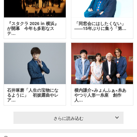
『スタクラ 2026 in 横浜』
「同窓会にはしたくない」
が開幕 今年も多彩なス
――15年ぶりに集う「第…
テ…
石井琢磨「人生の宝物にな
横内謙介×みょんふぁ×糸あ
るように」 初披露曲やレ
やつり人形一糸座 創作
ア…
人…
さらに読み込む