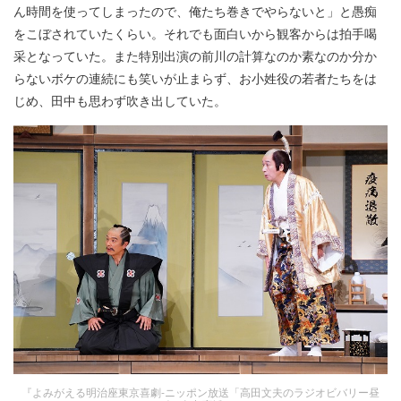
ん時間を使ってしまったので、俺たち巻きでやらないと」と愚痴
をこぼされていたくらい。それでも面白いから観客からは拍手喝
采となっていた。また特別出演の前川の計算なのか素なのか分か
らないボケの連続にも笑いが止まらず、お小姓役の若者たちをは
じめ、田中も思わず吹き出していた。
『よみがえる明治座東京喜劇-ニッポン放送「高田文夫のラジオビバリー昼