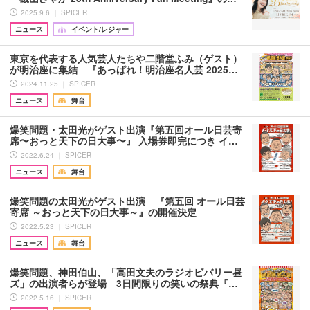
2025.9.6 ｜ SPICER
ニュース
イベント/レジャー
東京を代表する人気芸人たちや二階堂ふみ（ゲスト）
が明治座に集結 『あっぱれ！明治座名人芸 2025…
2024.11.25 ｜ SPICER
ニュース
舞台
爆笑問題・太田光がゲスト出演『第五回オール日芸寄
席〜おっと天下の日大事〜』 入場券即完につき イ…
2022.6.24 ｜ SPICER
ニュース
舞台
爆笑問題の太田光がゲスト出演 『第五回 オール日芸
寄席 ～おっと天下の日大事～』の開催決定
2022.5.23 ｜ SPICER
ニュース
舞台
爆笑問題、神田伯山、「高田文夫のラジオビバリー昼
ズ」の出演者らが登場 3日間限りの笑いの祭典『…
2022.5.16 ｜ SPICER