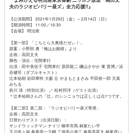
夫のラジオビバリー昼ズ」全力応援!!』
【公演期間】 2021年1月29日（金）～2月14日（日）
【開演時間】 11:00／16:30
【会場】 明治座
【第一部】「こちとら大奥様だぜぃ！」
原案：小野田 勇『俺はお殿様』より
企画：高田文夫
脚色・演出：宅間孝行
出演：田中美佐子 宅間孝行 原田龍二 磯山さやか 東 貴博／浜
谷健司（ダブルキャスト）
辻本祐樹 岩田華怜 大薮 丘 やまもとまさみ 平田裕一郎 天真
みちる
前川 清（特別出演） ／ 松村邦洋（ゲスト出演）
＊辻本祐樹さんの「辻」のシンニョウは正しくは点1つです。
【第二部】第二部：「ラジオビバリー昼ズ寄席」
企画：高田文夫
日替わりゲスト（出演日順）：
サンドウィッチマン ナイツ 柳亭市馬 林家たい平
玉川奈々福 春風亭一之輔 三遊亭小遊三 春風亭昇太 林家彦い