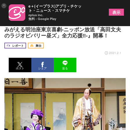
×
e＋(イープラス)アプリ - チケッ
ト・ニュース・スマチケ
表示
eplus inc.
無料 - Google Play
田中美佐子のコメディエンジンに火が付いた！『よ
みがえる明治座東京喜劇-ニッポン放送「高田文夫
のラジオビバリー昼ズ」全力応援‼-』開幕！
レポート
舞台
2021.2.1
ポスト
シェア
送る