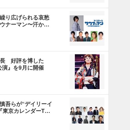
繰り広げられる哀愁
ウナーマン〜汗か…
長 好評を博した
公演』を9月に開催
慎吾らが“デイリーイ
『東京カレンダーT…