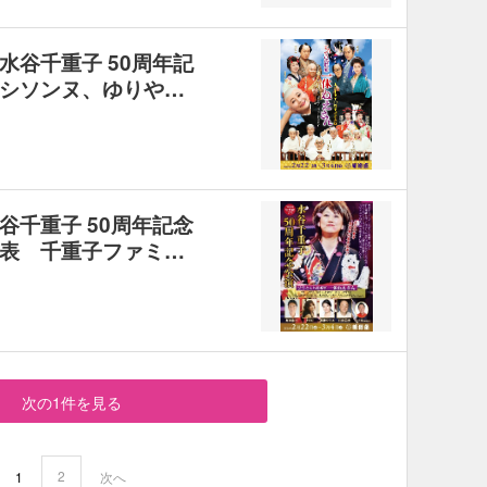
水谷千重子 50周年記
シソンヌ、ゆりや…
谷千重子 50周年記念
表 千重子ファミ…
次の1件を見る
2
1
次へ