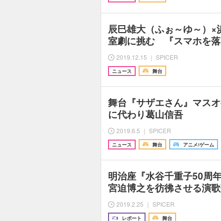
辰巳雄大（ふぉ～ゆ～）×
室劇に挑む 『スマホを落
2019.12.15 ｜ SPICER
ニュース
舞台
舞台『サザエさん』マスオ
に代わり葛山信吾
2019.6.5 ｜ SPICER
ニュース
舞台
アニメ/ゲーム
明治座『水谷千重子50
宮迫博之を彷彿させる演歌
2019.2.25 ｜ SPICER
レポート
舞台