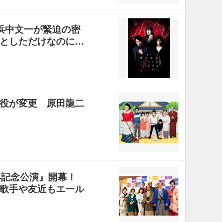
浜中文一が緊迫の密
としただけなのに…
役が変更 原田龍二
周年記念公演』開幕！
歌手や友近もエール