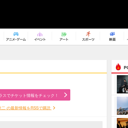
P
まるで原作の世界から飛
び出してきたよう！ 圧…
ラスでチケット情報をチェック！
ｅｐｌｕｓ ｗｅｅｋｅ
ｎｄ ｃｌｕｂ
龍二 の最新情報をRSSで購読
ＲｅｏＮａ“ピルグリム”