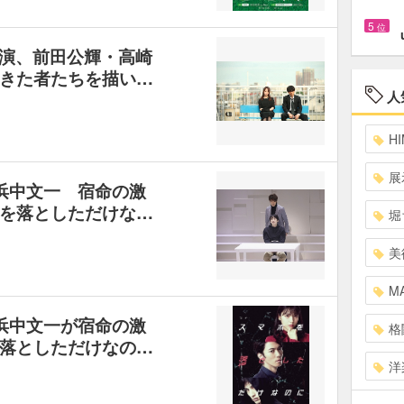
5
位
演、前田公輝・高崎
きた者たちを描い…
人
HI
展
浜中文一 宿命の激
を落としただけな…
堀
美
MA
浜中文一が宿命の激
格
落としただけなの…
洋