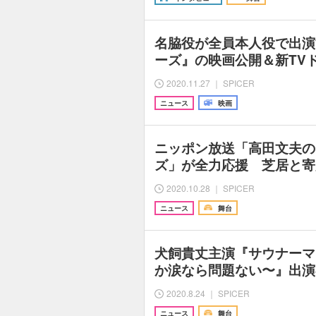
名脇役が全員本人役で出演
ーズ』の映画公開＆新TV
2020.11.27 ｜ SPICER
ニュース
映画
ニッポン放送「高田文夫の
ズ」が全力応援 芝居と寄
2020.10.28 ｜ SPICER
ニュース
舞台
犬飼貴丈主演『サウナーマ
か涙なら問題ない〜』出演
2020.8.24 ｜ SPICER
ニュース
舞台