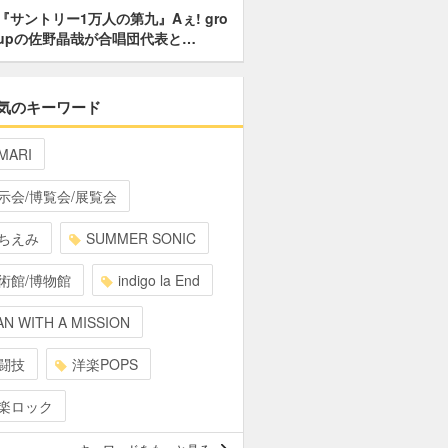
『サントリー1万人の第九』Aぇ! gro
upの佐野晶哉が合唱団代表と…
気のキーワード
MARI
示会/博覧会/展覧会
ちえみ
SUMMER SONIC
術館/博物館
indigo la End
N WITH A MISSION
闘技
洋楽POPS
楽ロック