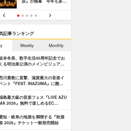
浜』が開幕 今年も多…
あやつり人
気記事ランキング
ly
Weekly
Monthly
坂本冬美、歌手生活40周年記念でお
くる明治座公演のメインビジュア…
西川貴教に直撃、滋賀最大の音楽イ
ベント『FEST. INAZUMA』に懸…
福島最大級の音楽フェス『LIVE AZU
MA 2026』無料で楽しめるEC…
愛知・岐阜の地酒を満喫する『秋酒
祭 2026』チケット一般発売開始