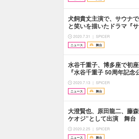
犬飼貴丈主演で、サウナで
と笑いを描いたドラマ『サ
2020.7.31 ｜ SPICER
ニュース
舞台
水谷千重子、博多座で初座
『水谷千重子 50周年記念
2020.7.13 ｜ SPICER
ニュース
舞台
大澄賢也、原田龍二、藤森
ケオジ”として出演 舞台
2020.2.25 ｜ SPICER
ニュース
舞台