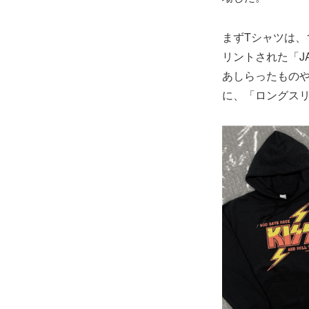
まずTシャツは、
リントされた「JA
あしらったものや
に、「ロングス