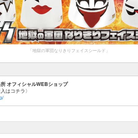
「地獄の軍団なりきりフェイスシールド」
所 オフィシャルWEBショップ
購入はコチラ〉
p/