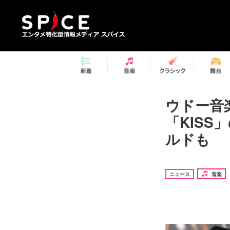
ウドー音
「KIS
ルドも
ニュース
音楽