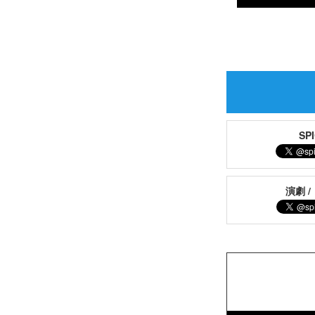
S
演劇 /