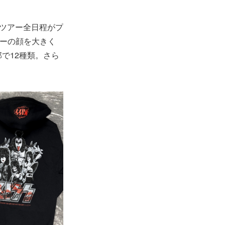
本ツアー全日程がプ
ンバーの顔を大きく
部で12種類。さら