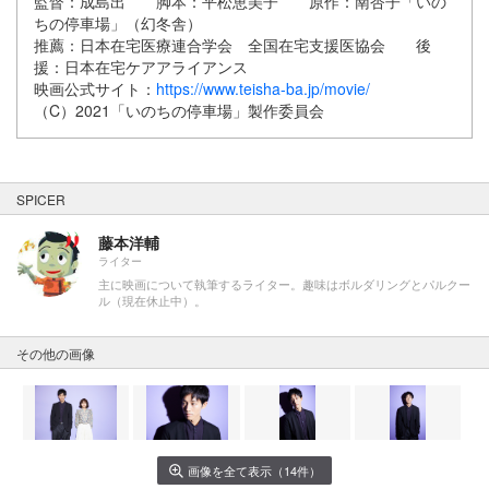
監督：成島出 脚本：平松恵美子 原作：南杏子「いの
ちの停車場」（幻冬舎）
推薦：日本在宅医療連合学会 全国在宅支援医協会 後
援：日本在宅ケアアライアンス
映画公式サイト：
https://www.teisha-ba.jp/movie/
（C）2021「いのちの停車場」製作委員会
SPICER
藤本洋輔
ライター
主に映画について執筆するライター。趣味はボルダリングとパルクー
ル（現在休止中）。
その他の画像
画像を全て表示（14件）