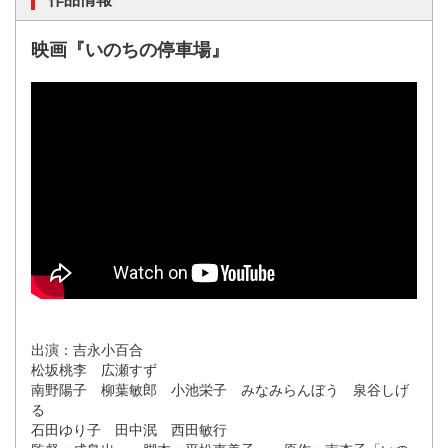
映画『いのちの停車場』
出演：吉永小百合
松坂桃李 広瀬すず
南野陽子 柳葉敏郎 小池栄子 みなみらんぼう 泉谷しげ
る
石田ゆり子 田中泯 西田敏行