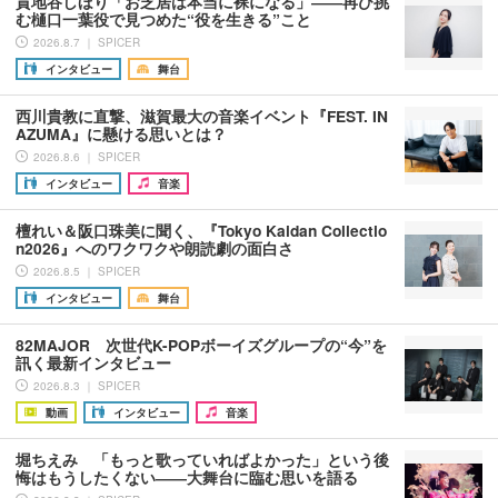
貫地谷しほり「お芝居は本当に裸になる」――再び挑
む樋口一葉役で見つめた“役を生きる”こと
2026.8.7 ｜ SPICER
インタビュー
舞台
西川貴教に直撃、滋賀最大の音楽イベント『FEST. IN
AZUMA』に懸ける思いとは？
2026.8.6 ｜ SPICER
インタビュー
音楽
檀れい＆阪口珠美に聞く、『Tokyo Kaidan Collectio
n2026』へのワクワクや朗読劇の面白さ
2026.8.5 ｜ SPICER
インタビュー
舞台
82MAJOR 次世代K-POPボーイズグループの“今”を
訊く最新インタビュー
2026.8.3 ｜ SPICER
動画
インタビュー
音楽
堀ちえみ 「もっと歌っていればよかった」という後
悔はもうしたくない――大舞台に臨む思いを語る