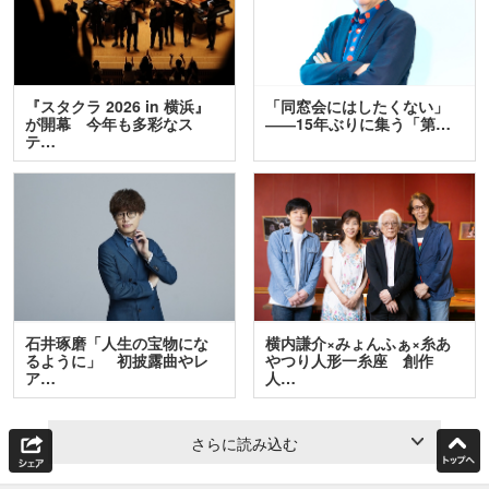
『スタクラ 2026 in 横浜』
「同窓会にはしたくない」
が開幕 今年も多彩なス
――15年ぶりに集う「第…
テ…
石井琢磨「人生の宝物にな
横内謙介×みょんふぁ×糸あ
るように」 初披露曲やレ
やつり人形一糸座 創作
ア…
人…
さらに読み込む