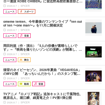
ロー選抜 KOBE CHIBEN』に習志野高校吹奏楽部と…
2026.8.7 ｜ SPICER
ニュース
スポーツ
omeme tenten、今年最後のワンマンライブ『ten out
of ten 〜one man〜』を11月に開催決定
2026.8.7 ｜ SPICER
ニュース
音楽
岡田利規（作・演出）「5人の俳優が素晴らしいで
す」～『映画を撮りたいゾンビの演劇』が開幕し、…
2026.8.7 ｜ SPICER
ニュース
舞台
猫背のネイビーセゾン、2026年夏曲「VEGAVEGA」
のMV公開 「あっちいんだから！」のスタンプ配…
2026.8.7 ｜ SPICER
ニュース
動画
音楽
TVアニメ『ロメリア戦記』追加キャストに千葉翔也、
梶原岳人、堀江瞬、綿貫竜之介！PV第1弾公開
2026.8.7 ｜ SPICER