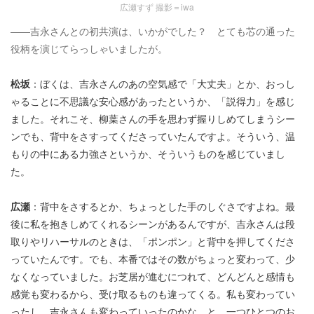
広瀬すず 撮影＝iwa
――吉永さんとの初共演は、いかがでした？ とても芯の通った
役柄を演じてらっしゃいましたが。
松坂
：ぼくは、吉永さんのあの空気感で「大丈夫」とか、おっし
ゃることに不思議な安心感があったというか、「説得力」を感じ
ました。それこそ、柳葉さんの手を思わず握りしめてしまうシー
ンでも、背中をさすってくださっていたんですよ。そういう、温
もりの中にある力強さというか、そういうものを感じていまし
た。
広瀬
：背中をさするとか、ちょっとした手のしぐさですよね。最
後に私を抱きしめてくれるシーンがあるんですが、吉永さんは段
取りやリハーサルのときは、「ポンポン」と背中を押してくださ
っていたんです。でも、本番ではその数がちょっと変わって、少
なくなっていました。お芝居が進むにつれて、どんどんと感情も
感覚も変わるから、受け取るものも違ってくる。私も変わってい
ったし、吉永さんも変わっていったのかな、と。一つひとつのお