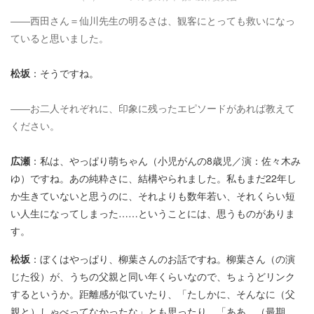
――西田さん＝仙川先生の明るさは、観客にとっても救いになっ
ていると思いました。
松坂
：そうですね。
――お二人それぞれに、印象に残ったエピソードがあれば教えて
ください。
広瀬
：私は、やっぱり萌ちゃん（小児がんの8歳児／演：佐々木み
ゆ）ですね。あの純粋さに、結構やられました。私もまだ22年し
か生きていないと思うのに、それよりも数年若い、それくらい短
い人生になってしまった……ということには、思うものがありま
す。
松坂
：ぼくはやっぱり、柳葉さんのお話ですね。柳葉さん（の演
じた役）が、うちの父親と同い年くらいなので、ちょうどリンク
するというか。距離感が似ていたり、「たしかに、そんなに（父
親と）しゃべってなかったな」とも思ったり。「ああ、（最期