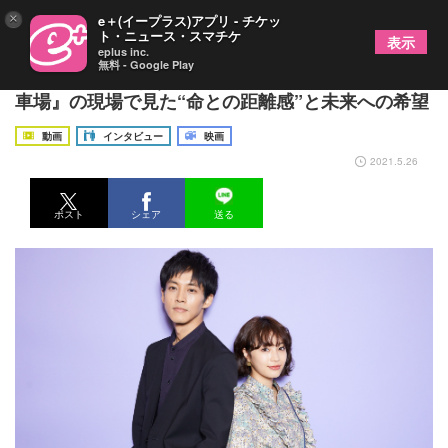
×
e＋(イープラス)アプリ - チケッ
ト・ニュース・スマチケ
表示
eplus inc.
無料 - Google Play
松坂桃李×広瀬すずインタビュー 映画『いのちの停
車場』の現場で見た“命との距離感”と未来への希望
動画
インタビュー
映画
2021.5.26
ポスト
シェア
送る