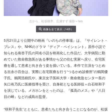
左から、松坂桃李、広瀬すず 撮影＝iwa
画像を全て表示（14件）
5月21日より公開中の映画『いのちの停車場』は、『サイレント・
ブレス』や、NHKのドラマ『ディア・ペイシェント』原作小説で
知られる南杏子氏の同名小説を映画化した作品だ。大学病院に勤
めていた救命救急医がある事情から父の住む実家へ戻り、在宅医
療を通して患者と向き合う姿を描いている。本作で主演をつとめ
る吉永小百合は、実際に在宅医療を行う“つるかめ診療所”の鶴岡優
子氏、鶴岡浩樹氏や、東京女子医科大学・救命救急センター長の
矢口有乃氏に医療指導を受け、自身初となる医師役＝白石咲和子
を演じている。メガホンをとったのは、『孤高のメス』や『八日
目の蝉』などの成島出監督。
“咲和子先生”とともに、患者たちと向き合うことになるのが、松坂