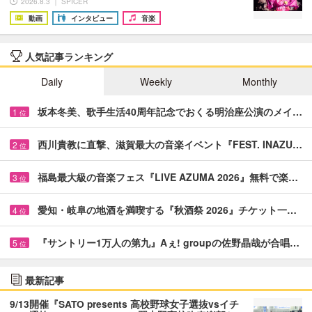
2026.8.3 ｜ SPICER
動画
インタビュー
音楽
人気記事ランキング
Daily
Weekly
Monthly
坂本冬美、歌手生活40周年記念でおくる明治座公演のメイ…
1
位
西川貴教に直撃、滋賀最大の音楽イベント『FEST. INAZU…
2
位
福島最大級の音楽フェス『LIVE AZUMA 2026』無料で楽…
3
位
愛知・岐阜の地酒を満喫する『秋酒祭 2026』チケット一…
4
位
『サントリー1万人の第九』Aぇ! groupの佐野晶哉が合唱…
5
位
最新記事
9/13開催『SATO presents 高校野球女子選抜vsイチ