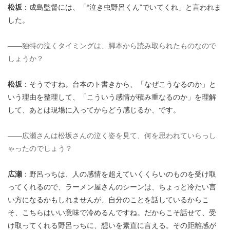
松坂
：成島監督には、「“泣き虫野呂くん”でいてくれ」と言われま
した。
――独特の泣くタイミングは、脚本から読み取られたものなので
しょうか？
松坂
：そうですね。台本のト書きから、「なぜこうなるのか」と
いう理由を整理して、「こういう感情が積み重なるのか」を理解
して、あとは現場に入ってからどう感じるか、です。
――広瀬さんは松坂さんの泣く姿を見て、何を思われていらっし
ゃったのでしょう？
広瀬
：野呂っちは、人の感情を超えていくくらいのものを受け取
ってくれるので、ラーメン屋さんのシーンは、ちょっと冷たい言
い方になるかもしれませんが、自分のことを話しているからこ
そ、こちらはいい意味で冷めるんですね。だからこそ話せて、受
け取ってくれる野呂っちに、想いを素直に言える。その距離感が