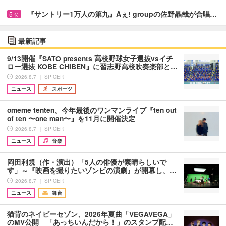
『サントリー1万人の第九』Aぇ! groupの佐野晶哉が合唱…
5
位
最新記事
9/13開催『SATO presents 高校野球女子選抜vsイチ
ロー選抜 KOBE CHIBEN』に習志野高校吹奏楽部と…
2026.8.7 ｜ SPICER
ニュース
スポーツ
omeme tenten、今年最後のワンマンライブ『ten out
of ten 〜one man〜』を11月に開催決定
2026.8.7 ｜ SPICER
ニュース
音楽
岡田利規（作・演出）「5人の俳優が素晴らしいで
す」～『映画を撮りたいゾンビの演劇』が開幕し、…
2026.8.7 ｜ SPICER
ニュース
舞台
猫背のネイビーセゾン、2026年夏曲「VEGAVEGA」
のMV公開 「あっちいんだから！」のスタンプ配…