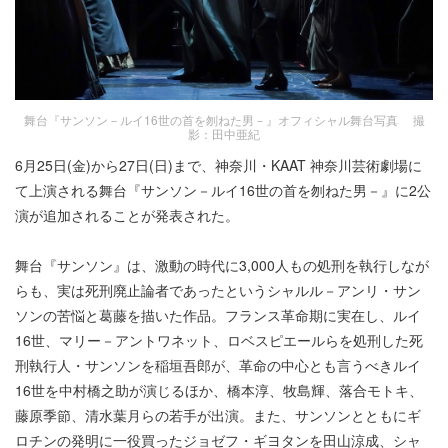
舞台『サンソン－ルイ16世の首を刎ねた男－』オフィシャル舞台写真 撮
影：田中亜紀
6月25日(金)から27日(日)まで、神奈川・KAAT 神奈川芸術劇場に
て上演される舞台『サンソン－ルイ16世の首を刎ねた男－』に2公
演が追加されることが発表された。
舞台『サンソン』は、激動の時代に3,000人もの処刑を執行しなが
らも、実は死刑廃止論者であったというシャルル－アンリ・サン
ソンの苦悩と葛藤を描いた作品。フランス革命期に実在し、ルイ
16世、マリー－アントワネット、ロベスピエールらを処刑した死
刑執行人・サンソンを稲垣吾郎が、革命の中心とも言うべきルイ
16世を中村橋之助が演じるほか、橋本淳、牧島輝、落合モトキ、
藤原季節、清水葉月らの若手が出演。また、サンソンとともにギ
ロチンの発明に一役買ったジョゼフ・ギヨタンを田山涼成、シャ