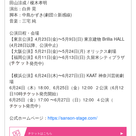
田山涼成 / 榎木孝明
演出：白井 晃
脚本：中島かずき(劇団☆新感線)
音楽：三宅 純
公演日程・会場
【東京公演】4月23日(金)〜5月9日(日) 東京建物 Brillia HALL
(4月28日以降、公演中止)
【大阪公演】5月21日(金)〜5月24日(月) オリックス劇場
【福岡公演】6月11日(金)〜6月13日(日) 久留米シティプラザ
(
発売中)
【横浜公演】6月24日(木)〜6月27日(日) KAAT 神奈川芸術劇
場
6月24日（木）18:00、6月25日（金）12:00 ２公演（6月12
日10時
発売開始）
6月25日（金）17:00 〜6月27日（日）12:00 ４公演（
発売中）
公式ホームページ：
https://sanson-stage.com/
はこちら