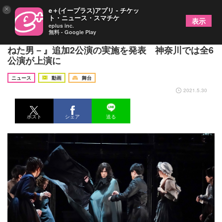
×
e＋(イープラス)アプリ - チケッ
ト・ニュース・スマチケ
表示
eplus inc.
無料 - Google Play
稲垣吾郎の主演舞台『サンソン－ルイ16世の首を刎
ねた男－』追加2公演の実施を発表 神奈川では全6
公演が上演に
ニュース
動画
舞台
2021.5.30
ポスト
シェア
送る