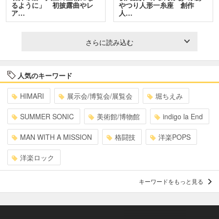
るように」 初披露曲やレ
やつり人形一糸座 創作
ア…
人…
さらに読み込む
人気のキーワード
HIMARI
展示会/博覧会/展覧会
堀ちえみ
SUMMER SONIC
美術館/博物館
indigo la End
MAN WITH A MISSION
格闘技
洋楽POPS
洋楽ロック
キーワードをもっと見る