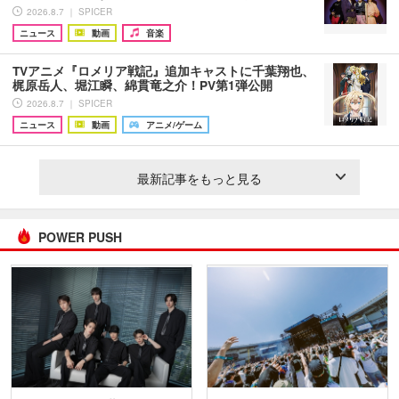
2026.8.7 ｜ SPICER
ニュース
動画
音楽
TVアニメ『ロメリア戦記』追加キャストに千葉翔也、
梶原岳人、堀江瞬、綿貫竜之介！PV第1弾公開
2026.8.7 ｜ SPICER
ニュース
動画
アニメ/ゲーム
最新記事をもっと見る
POWER PUSH