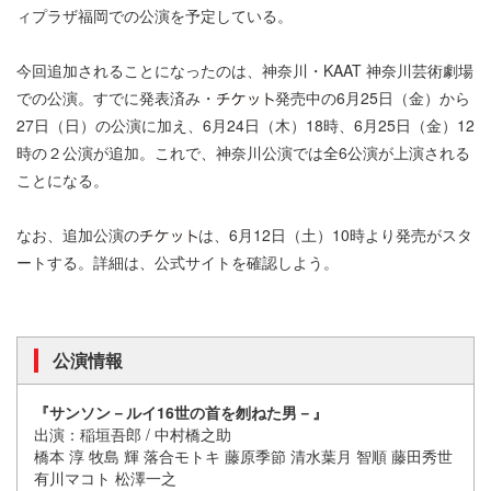
ィプラザ福岡での公演を予定している。
今回追加されることになったのは、神奈川・KAAT 神奈川芸術劇場
での公演。すでに発表済み・
発売中の6月25日（金）から
27日（日）の公演に加え、6月24日（木）18時、6月25日（金）12
時の２公演が追加。これで、神奈川公演では全6公演が上演される
ことになる。
なお、追加公演の
は、6月12日（土）10時より発売がスタ
ートする。詳細は、公式サイトを確認しよう。
公演情報
『サンソン－ルイ16世の首を刎ねた男－』
出演：稲垣吾郎 / 中村橋之助
橋本 淳 牧島 輝 落合モトキ 藤原季節 清水葉月 智順 藤田秀世
有川マコト 松澤一之