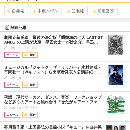
白井晃
中島かずき
三宅純
稲垣吾郎
関連記事
劇団☆新感線、最後の決定版『髑髏城の七人 LAST ST
AND』の上演が決定 早乙女太一が捨之介、早乙…
2026.7.13 ｜ SPICER
ニュース
舞台
ミュージカル『ジャック・ザ・リッパー』木村達成・
平間壮一（Wキャスト）ら出演者発表＆公演詳細・…
2026.7.8 ｜ SPICER
ニュース
舞台
落語、現代サーカス、ダンス、音楽、ワークショップ
など多くのアートと触れ合う『せたがやアートファ…
2026.7.3 ｜ SPICER
ニュース
舞台
芥川賞作家・上田岳弘の長編小説『キュー』を白井晃