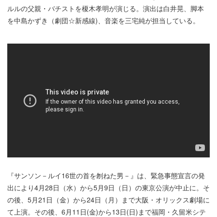
ルルの父親・バチストを榎木孝明が演じる。演出は白井晃、脚本
を中島かずき（劇団☆新感線)、音楽を三宅純が担当している。
『サンソン－ルイ16世の首を刎ねた男－』は、緊急事態宣言の発
出により4月28日（水）から5月9日（日）の東京公演が中止に。そ
の後、5月21日（金）から24日（月）まで大阪・オリックス劇場に
て上演。その後、6月11日(金)から13日(日)まで福岡・久留米シテ