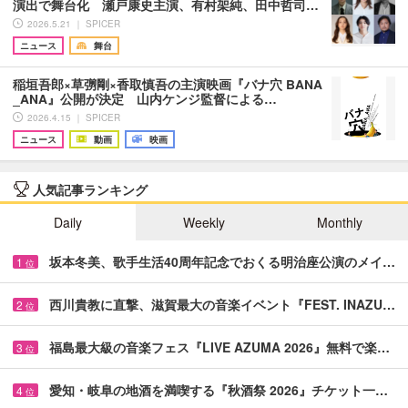
演出で舞台化 瀬戸康史主演、有村架純、田中哲司…
2026.5.21 ｜ SPICER
ニュース
舞台
稲垣吾郎×草彅剛×香取慎吾の主演映画『バナ穴 BANA
_ANA』公開が決定 山内ケンジ監督による…
2026.4.15 ｜ SPICER
ニュース
動画
映画
人気記事ランキング
Daily
Weekly
Monthly
坂本冬美、歌手生活40周年記念でおくる明治座公演のメイ…
1
位
西川貴教に直撃、滋賀最大の音楽イベント『FEST. INAZU…
2
位
福島最大級の音楽フェス『LIVE AZUMA 2026』無料で楽…
3
位
愛知・岐阜の地酒を満喫する『秋酒祭 2026』チケット一…
4
位