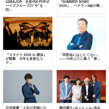
82MAJOR 次世代K-POPボ
『SUMMER SONIC
ーイズグループの“今”を
2026』、ベテラン3組の懐…
訊…
『スタクラ 2026 in 横浜』
「同窓会にはしたくない」
が開幕 今年も多彩なス
――15年ぶりに集う「第…
テ…
石井琢磨「人生の宝物にな
横内謙介×みょんふぁ×糸あ