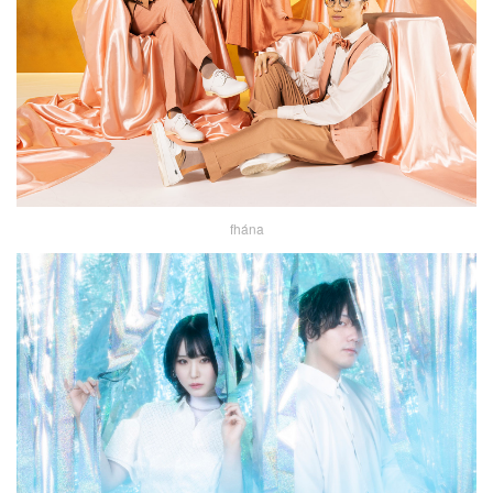
fhána