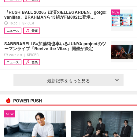
『RUSH BALL 2026』出演のELLEGARDEN、go!go!
NEW
vanillas、BRAHMANら13組がFM802に登場…
10:00 ｜ SPICER
ニュース
音楽
SABBRABELLS×加藤純也率いるJUNYA projectのツ
ーマンライブ『Revive the Vibe.』開催が決定
2026.8.9 ｜ SPICER
ニュース
音楽
最新記事をもっと見る
POWER PUSH
NEW