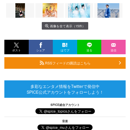
画像を全て表示（15件）
ポスト
シェア
はてブ
送る
送信
RSSフィードの購読はこちら
多彩なエンタメ情報をTwitterで発信中
SPICE公式アカウントをフォローしよう！
SPICE総合アカウント
音楽