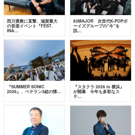
西川貴教に直撃、滋賀最大
82MAJOR 次世代K-POPボ
の音楽イベント『FEST.
ーイズグループの“今”を
INA…
訊…
『SUMMER SONIC
『スタクラ 2026 in 横浜』
2026』、ベテラン3組の懐…
が開幕 今年も多彩なス
テ…