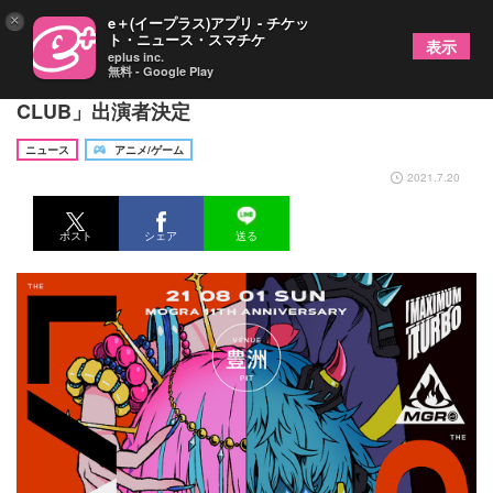
×
e＋(イープラス)アプリ - チケッ
ト・ニュース・スマチケ
表示
eplus inc.
無料 - Google Play
MOGRA 11th ANNIVERSARY「the LIVE」「the
CLUB」出演者決定
ニュース
アニメ/ゲーム
2021.7.20
ポスト
シェア
送る