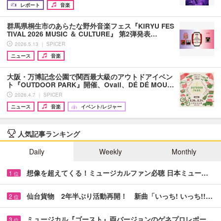
レポート
音楽
群馬県桐生市のあらたな野外音楽フェス『KIRYU FES
TIVAL 2026 MUSIC ＆ CULTURE』 第2弾発表…
2026.5.13 ｜ SPICER
ニュース
音楽
大阪・万博記念公園で関西最大級のアウトドアイベン
ト『OUTDOOR PARK』開催、Ovall、DÉ DÉ MOU…
2026.4.7 ｜ SPICER
ニュース
音楽
イベント/レジャー
人気記事ランキング
Daily
Weekly
Monthly
想像を超えてくる！ミュージカルファン必聴 日本ミュー…
1
位
仙台貨物 2年半ぶり活動再開！ 新曲「いっち! いっち!!…
2
位
ミュージカル『ゴースト』両バージョンのゲネプロレポー…
3
位