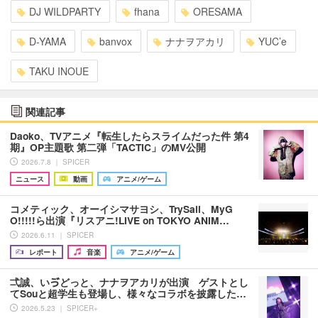
DJ WILDPARTY
fhana
ORESAMA
D-YAMA
banvox
ナナヲアカリ
YUC’e
TAKU INOUE
関連記事
Daoko、TVアニメ『転生したらスライムだった件 第4
期』OP主題歌 第二弾「TACTIC」のMV公開
2026.7.8 ｜ SPICER
ニュース
動画
アニメ/ゲーム
コメティック、オーイシマサヨシ、TrySail、MyG
O!!!!!ら出演『リスアニ!LIVE on TOKYO ANIM…
2026.6.11 ｜ SPICER
レポート
音楽
アニメ/ゲーム
弌誠、いゔどっと、ナナヲアカリが出演 ゲストとし
てSouと超学生も登場し、様々なコラボを披露した…
2026.5.23 ｜ SPICER+