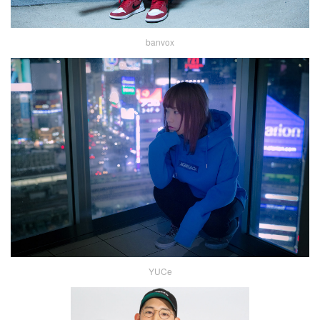
banvox
YUCe