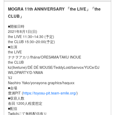
MOGRA 11th ANNIVERSARY 「the LIVE」「the
CLUB」
■開催日時
2021年8月1日(日)
the LIVE 11:30~14:30 (予定)
the CLUB 15:30~20:00(予定)
■出演
the LIVE
ナナヲアカリ/fhána/ORESAMA/TAKU INOUE
the CLUB
kz(livetune)/DÉ DÉ MOUSE/TeddyLoid/banvox/YUCe/DJ
WILDPARTY/D-YAMA
VJ
Naohiro Yako/yonayona graphics/haquxx
■会場
豊洲PIT (
https://toyosu-pit.team-smile.org/
)
■収容人数
各回 1200人程度想定
■配信
Twitchにて無料配信有り