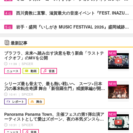
西川貴教に直撃、滋賀最大の音楽イベント『FEST. INAZU…
4
位
岩手・盛岡『いしがき MUSIC FESTIVAL 2026』盛岡城跡…
5
位
最新記事
ブラフラ、未来へ踏み出す決意を歌う新曲「ラストテ
NEW
イクオフ」のMVを公開
11:39 ｜ SPICER
ニュース
動画
音楽
シリーズ最も骨太で、最も熱い戦いへ スーツ×日本
NEW
刀の幕末転生奇譚 舞台「新宿羅生門」戒援隊編が開…
10:41 ｜ SPICER
レポート
舞台
Panorama Panama Town、主催フェスの第1弾出演ア
NEW
ーティストとして愛はズボーン、夜の本気ダンスら…
10:31 ｜ SPICER
ニュース
音楽