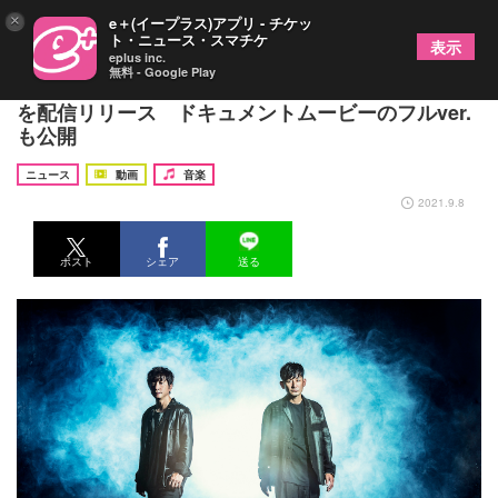
×
e＋(イープラス)アプリ - チケッ
ト・ニュース・スマチケ
表示
eplus inc.
無料 - Google Play
ポルノグラフィティ、新シングル「テーマソング」
を配信リリース ドキュメントムービーのフルver.
も公開
ニュース
動画
音楽
2021.9.8
ポスト
シェア
送る