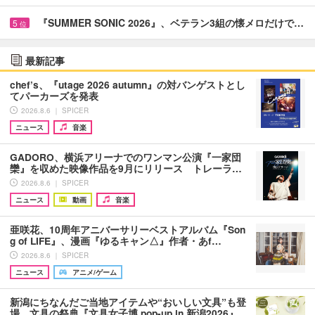
『SUMMER SONIC 2026』、ベテラン3組の懐メロだけで…
5
位
最新記事
chef’s、『utage 2026 autumn』の対バンゲストとし
てパーカーズを発表
2026.8.6 ｜ SPICER
ニュース
音楽
GADORO、横浜アリーナでのワンマン公演『一家団
欒』を収めた映像作品を9月にリリース トレーラ…
2026.8.6 ｜ SPICER
ニュース
動画
音楽
亜咲花、10周年アニバーサリーベストアルバム『Son
g of LIFE』、漫画『ゆるキャン△』作者・あf…
2026.8.6 ｜ SPICER
ニュース
アニメ/ゲーム
新潟にちなんだご当地アイテムや“おいしい文具”も登
場 文具の祭典『文具女子博 pop-up in 新潟2026』…