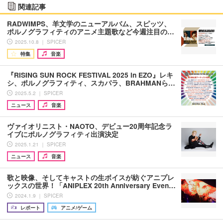
関連記事
RADWIMPS、羊文学のニューアルバム、スピッツ、
ポルノグラフィティのアニメ主題歌など今週注目の…
2025.10.8 ｜ SPICER
特集
音楽
『RISING SUN ROCK FESTIVAL 2025 in EZO』レキ
シ、ポルノグラフィティ、スカパラ、BRAHMANら…
2025.5.2 ｜ SPICER
ニュース
音楽
ヴァイオリニスト・NAOTO、デビュー20周年記念ラ
イブにポルノグラフィティ出演決定
2025.1.21 ｜ SPICER
ニュース
音楽
歌と映像、そしてキャストの生ボイスが紡ぐアニプレ
ックスの世界！「ANIPLEX 20th Anniversary Even…
2024.1.9 ｜ SPICER
レポート
アニメ/ゲーム