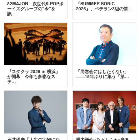
82MAJOR 次世代K-POPボ
『SUMMER SONIC
ーイズグループの“今”を
2026』、ベテラン3組の懐…
訊…
『スタクラ 2026 in 横浜』
「同窓会にはしたくない」
が開幕 今年も多彩なス
――15年ぶりに集う「第…
テ…
石井琢磨「人生の宝物にな
横内謙介×みょんふぁ×糸あ