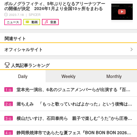
ポルノグラフィティ、5年ぶりとなるアリーナツアー
の開催が決定 2024年1月より全国10ヶ所をまわる
2023.7.18 ｜ SPICER
ニュース
動画
音楽
関連サイト
オフィシャルサイト
人気記事ランキング
Daily
Weekly
Monthly
堂本光一演出、6名のジュニアメンバーらが出演する『百…
1
位
堀ちえみ 「もっと歌っていればよかった」という後悔は…
2
位
横山だいすけ、石田泰尚ら 親子で楽しむ”うた”から圧巻…
3
位
静岡県焼津市であらたな夏フェス『BON BON BON 2026…
4
位