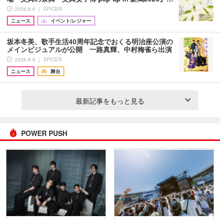
2026.8.6 ｜ SPICER
ニュース
イベント/レジャー
坂本冬美、歌手生活40周年記念でおくる明治座公演の
メインビジュアルが公開 一路真輝、中村梅雀ら出演
2026.8.6 ｜ SPICER
ニュース
舞台
最新記事をもっと見る
POWER PUSH