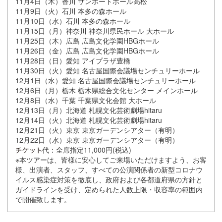
11月4日（木）香川 サンポートホール高松
11月9日（火）石川 本多の森ホール
11月10日（水）石川 本多の森ホール
11月15日（月）神奈川 神奈川県民ホール 大ホール
11月25日（木）広島 広島文化学園HBGホール
11月26日（金）広島 広島文化学園HBGホール
11月28日（日）愛知 アイプラザ豊橋
11月30日（火）愛知 名古屋国際会議場センチュリーホール
12月1日（水）愛知 名古屋国際会議場センチュリーホール
12月6日（月）栃木 栃木県総合文化センター メインホール
12月8日（水）千葉 千葉県文化会館 大ホール
12月13日（月）北海道 札幌文化芸術劇場hitaru
12月14日（火）北海道 札幌文化芸術劇場hitaru
12月21日（火）東京 東京ガーデンシアター（有明）
12月22日（水）東京 東京ガーデンシアター（有明）
代：全席指定11,000円(税込)
※本ツアーは、皆様に安心してご来場いただけますよう、お客
様、出演者、スタッフ、すべての公演関係者の新型コロナウ
イルス感染症対策を徹底し、政府および各都道府県の方針と
ガイドラインを受け、定められた人数上限・収容率の範囲内
で開催致します。