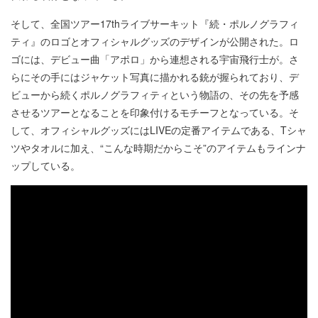
そして、全国ツアー17thライブサーキット『続・ポルノグラフィ
ティ』のロゴとオフィシャルグッズのデザインが公開された。ロ
ゴには、デビュー曲「アポロ」から連想される宇宙飛行士が。さ
らにその手にはジャケット写真に描かれる銃が握られており、デ
ビューから続くポルノグラフィティという物語の、その先を予感
させるツアーとなることを印象付けるモチーフとなっている。そ
して、オフィシャルグッズにはLIVEの定番アイテムである、Tシャ
ツやタオルに加え、“こんな時期だからこそ”のアイテムもラインナ
ップしている。