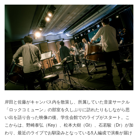
岸田と佐藤がキャンパス内を散策し、所属していた音楽サークル
「ロックコミューン」の部室を久しぶりに訪れたりもしながら思
い出を語り合った映像の後、学生会館でのライブがスタート。こ
こからは、野崎泰弘（Key）、松本大樹（Gt）、石若駿（Dr）が加
わり、最近のライブでお馴染みとなっている5人編成で演奏が届け