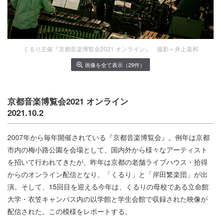
くるり主催『京都音楽博覧会2021 オンライン』 撮影＝井上嘉和
画像を全て表示（29件）
京都音楽博覧会2021 オンライン
2021.10.2
2007年から毎年開催されている『京都音楽博覧会』。例年は京都
市内の梅小路公園を会場として、国内外から様々なアーティスト
を招いて行われてきたが、昨年は京都の老舗ライブハウス・拾得
からのオンライン配信となり、「くるり」と「岸田繁楽団」が出
演。そして、15回目を迎える今年は、くるりの母校である立命館
大学・衣笠キャンパス内の以学館と学生会館で収録された映像が
配信された。この模様をレポートする。