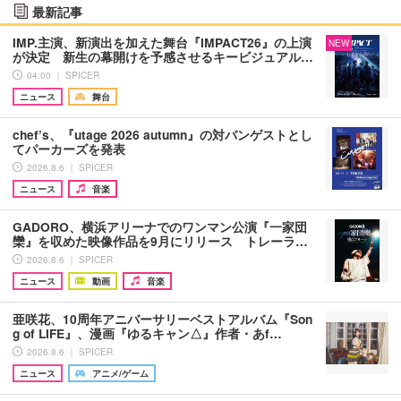
最新記事
IMP.主演、新演出を加えた舞台『IMPACT26』の上演
NEW
が決定 新生の幕開けを予感させるキービジュアル…
04:00 ｜ SPICER
ニュース
舞台
chef’s、『utage 2026 autumn』の対バンゲストとし
てパーカーズを発表
2026.8.6 ｜ SPICER
ニュース
音楽
GADORO、横浜アリーナでのワンマン公演『一家団
欒』を収めた映像作品を9月にリリース トレーラ…
2026.8.6 ｜ SPICER
ニュース
動画
音楽
亜咲花、10周年アニバーサリーベストアルバム『Son
g of LIFE』、漫画『ゆるキャン△』作者・あf…
2026.8.6 ｜ SPICER
ニュース
アニメ/ゲーム