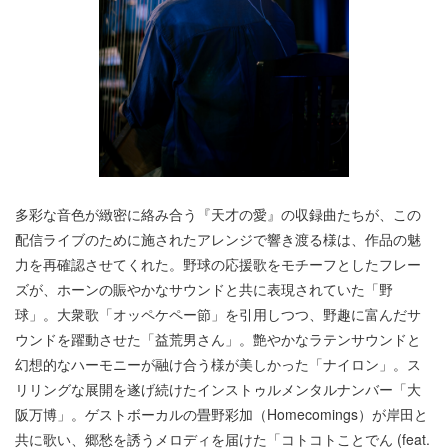
多彩な音色が緻密に絡み合う『天才の愛』の収録曲たちが、この
配信ライブのために施されたアレンジで響き渡る様は、作品の魅
力を再確認させてくれた。野球の応援歌をモチーフとしたフレー
ズが、ホーンの賑やかなサウンドと共に表現されていた「野
球」。大衆歌「オッペケペー節」を引用しつつ、野趣に富んだサ
ウンドを躍動させた「益荒男さん」。艶やかなラテンサウンドと
幻想的なハーモニーが融け合う様が美しかった「ナイロン」。ス
リリングな展開を遂げ続けたインストゥルメンタルナンバー「大
阪万博」。ゲストボーカルの畳野彩加（Homecomings）が岸田と
共に歌い、郷愁を誘うメロディを届けた「コトコトことでん (feat.