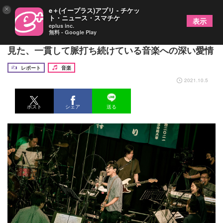
×
e＋(イープラス)アプリ - チケッ
ト・ニュース・スマチケ
表示
eplus inc.
無料 - Google Play
くるり主催『京都音楽博覧会2021 オンライン』に
見た、一貫して脈打ち続けている音楽への深い愛情
レポート
音楽
2021.10.5
ポスト
シェア
送る