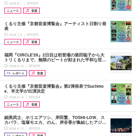
2026.8.1 ｜ SPICER
ニュース
音楽
くるり主催『京都音楽博覧会』アーティスト日割り発
表
2026.7.3 ｜ SPICER
ニュース
音楽
福岡『CIRCLE'26』2日目は初登場の柴田聡子から大
トリくるりまで、無限のビートが刻まれた平和な世…
2026.6.19 ｜ SPICER
レポート
音楽
くるり主催『京都音楽博覧会』第2弾発表でSuchmo
s、羊文学が出演決定
2026.6.16 ｜ SPICER
ニュース
音楽
細美武士、ホリエアツシ、岸田繁、TOSHI-LOW、ス
カパラ、塩塚モエカ、のん、岸谷香が集結したアジ…
2026.6.10 ｜ SPICER
レポート
音楽