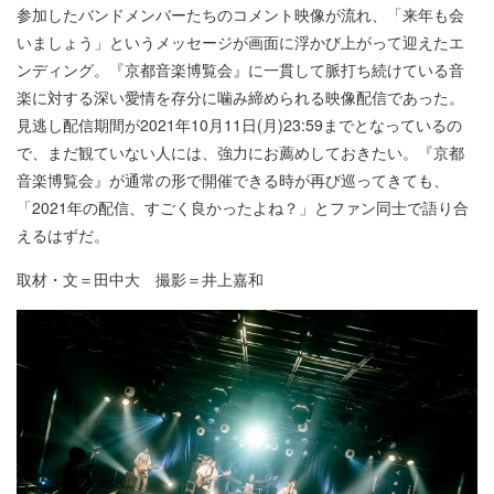
参加したバンドメンバーたちのコメント映像が流れ、「来年も会
いましょう」というメッセージが画面に浮かび上がって迎えたエ
ンディング。『京都音楽博覧会』に一貫して脈打ち続けている音
楽に対する深い愛情を存分に噛み締められる映像配信であった。
見逃し配信期間が2021年10月11日(月)23:59までとなっているの
で、まだ観ていない人には、強力にお薦めしておきたい。『京都
音楽博覧会』が通常の形で開催できる時が再び巡ってきても、
「2021年の配信、すごく良かったよね？」とファン同士で語り合
えるはずだ。
取材・文＝田中大 撮影＝井上嘉和