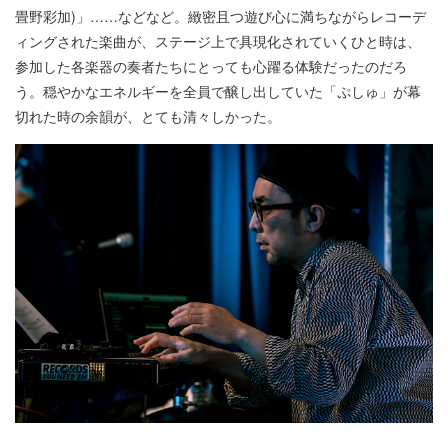
畳野彩加)」……などなど。緻密且つ遊び心に満ちながらレコーデ
ィングされた楽曲が、ステージ上で具現化されていくひと時は、
参加した各楽器の奏者たちにとっても心躍る体験だったのだろ
う。穏やかなエネルギーを全員で醸し出していた「ぷしゅ」が幕
切れた時の余韻が、とても清々しかった。