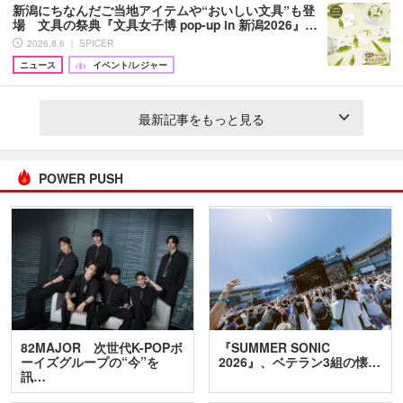
新潟にちなんだご当地アイテムや“おいしい文具”も登
場 文具の祭典『文具女子博 pop-up in 新潟2026』…
2026.8.6 ｜ SPICER
ニュース
イベント/レジャー
最新記事をもっと見る
POWER PUSH
82MAJOR 次世代K-POPボ
『SUMMER SONIC
ーイズグループの“今”を
2026』、ベテラン3組の懐…
訊…