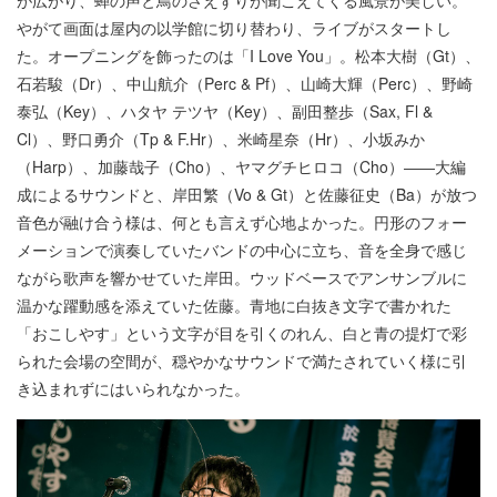
が広がり、蝉の声と鳥のさえずりが聞こえてくる風景が美しい。
やがて画面は屋内の以学館に切り替わり、ライブがスタートし
た。オープニングを飾ったのは「I Love You」。松本大樹（Gt）、
石若駿（Dr）、中山航介（Perc & Pf）、山崎大輝（Perc）、野崎
泰弘（Key）、ハタヤ テツヤ（Key）、副田整歩（Sax, Fl &
Cl）、野口勇介（Tp & F.Hr）、米崎星奈（Hr）、小坂みか
（Harp）、加藤哉子（Cho）、ヤマグチヒロコ（Cho）――大編
成によるサウンドと、岸田繁（Vo & Gt）と佐藤征史（Ba）が放つ
音色が融け合う様は、何とも言えず心地よかった。円形のフォー
メーションで演奏していたバンドの中心に立ち、音を全身で感じ
ながら歌声を響かせていた岸田。ウッドベースでアンサンブルに
温かな躍動感を添えていた佐藤。青地に白抜き文字で書かれた
「おこしやす」という文字が目を引くのれん、白と青の提灯で彩
られた会場の空間が、穏やかなサウンドで満たされていく様に引
き込まれずにはいられなかった。