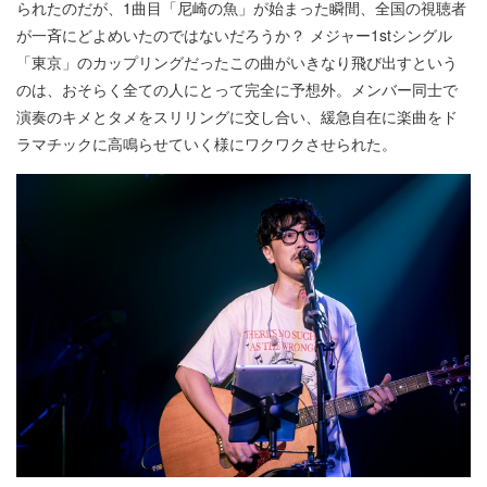
られたのだが、1曲目「尼崎の魚」が始まった瞬間、全国の視聴者
が一斉にどよめいたのではないだろうか？ メジャー1stシングル
「東京」のカップリングだったこの曲がいきなり飛び出すという
のは、おそらく全ての人にとって完全に予想外。メンバー同士で
演奏のキメとタメをスリリングに交し合い、緩急自在に楽曲をド
ラマチックに高鳴らせていく様にワクワクさせられた。