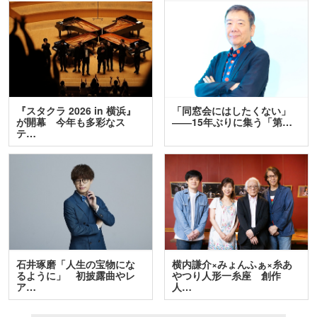
『スタクラ 2026 in 横浜』
「同窓会にはしたくない」
が開幕 今年も多彩なス
――15年ぶりに集う「第…
テ…
石井琢磨「人生の宝物にな
横内謙介×みょんふぁ×糸あ
るように」 初披露曲やレ
やつり人形一糸座 創作
ア…
人…