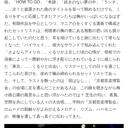
砲」「HOW TO GO」「奇跡」「続きのない夢の中」「ランチ」
……次々と披露された曲のタイトルを並べて眺めるだけでも、く
るりをずっと応援してきたファンたちは胸がいっぱいになるはず
だ。初期作品を中心としつつ、マニア心をくすぐる選曲で構成さ
れたセットリストは、視聴者の胸の奥にある無数の思い出も掘り
起こしていたのだと思う。耳を傾けていると旅に出たくて堪らな
くなった「ハイウェイ」。雄大なサウンドで包み込んでくれた
「さよならアメリカ」。くるりが上京した頃の心情が、母校での
演奏によって一際鮮やかに浮き彫りにされているように感じられ
た「東京」……くるりと出会い、リスナーとしての日々を過ごし
てこられた喜びを、改めて噛み締められるセットリストであっ
た。そして、ラストを飾ったのは「宿はなし」。『京都音楽博覧
会』の会場に足を運んだことがある人は、この曲を聴きながら梅
小路公園の風景をふと思い浮かべたのでは？ 芝生の匂い、夜風、
空間を共にしている人々の大合唱……平時の『京都音楽博覧会』
のムードの肌触りがよみがえるメロディ、リズム、ハーモニー
が、映像を通して真っ直ぐに伝わってきた。