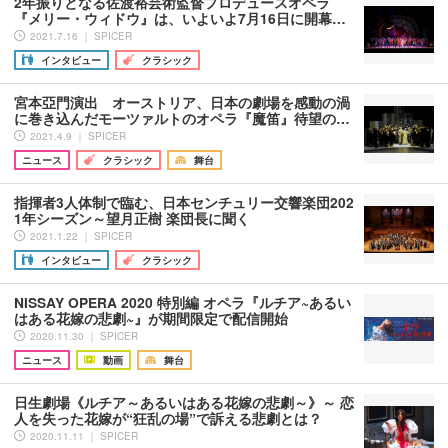
2年振りとなる佐渡裕芸術監督プロデュースオペラ
『メリー・ウィドウ』は、いよいよ7月16日に開幕…
2021.7.16 ｜ SPICER
インタビュー
クラシック
宮本亞門演出 オーストリア、日本の劇場を感動の渦
に巻き込んだモーツァルトのオペラ『魔笛』待望の…
2021.4.9 ｜ SPICER
ニュース
クラシック
舞台
指揮者3人体制で臨む、日本センチュリー交響楽団202
1年シーズン～望月正樹 楽団長に聞く
2021.1.22 ｜ SPICER
インタビュー
クラシック
NISSAY OPERA 2020 特別編 オペラ『ルチア~あるい
はある花嫁の悲劇~』が期間限定で配信開始
2020.11.30 ｜ SPICER
ニュース
動画
舞台
日生劇場《ルチア～あるいはある花嫁の悲劇～》～ 恋
人を失った花嫁が“狂乱の場”で訴える悲劇とは？
2020.11.11 ｜ SPICER