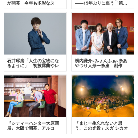
が開幕 今年も多彩なス
――15年ぶりに集う「第…
テ…
石井琢磨「人生の宝物にな
横内謙介×みょんふぁ×糸あ
るように」 初披露曲やレ
やつり人形一糸座 創作
ア…
人…
『シティーハンター大原画
「まじ一生忘れないと思
展』大阪で開幕、アルコ
う、この光景」スガ シカオ
＆…
と…