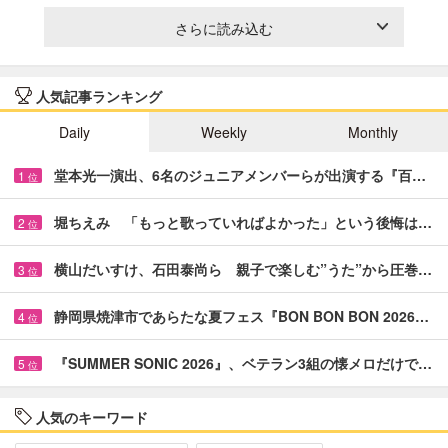
さらに読み込む
人気記事ランキング
Daily
Weekly
Monthly
堂本光一演出、6名のジュニアメンバーらが出演する『百…
1
位
堀ちえみ 「もっと歌っていればよかった」という後悔は…
2
位
横山だいすけ、石田泰尚ら 親子で楽しむ”うた”から圧巻…
3
位
静岡県焼津市であらたな夏フェス『BON BON BON 2026…
4
位
『SUMMER SONIC 2026』、ベテラン3組の懐メロだけで…
5
位
人気のキーワード