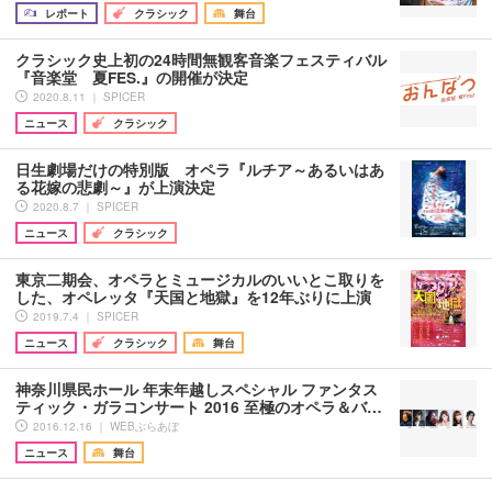
レポート
クラシック
舞台
クラシック史上初の24時間無観客音楽フェスティバル
『音楽堂 夏FES.』の開催が決定
2020.8.11 ｜ SPICER
ニュース
クラシック
日生劇場だけの特別版 オペラ『ルチア～あるいはあ
る花嫁の悲劇～』が上演決定
2020.8.7 ｜ SPICER
ニュース
クラシック
東京二期会、オペラとミュージカルのいいとこ取りを
した、オペレッタ『天国と地獄』を12年ぶりに上演
2019.7.4 ｜ SPICER
ニュース
クラシック
舞台
神奈川県民ホール 年末年越しスペシャル ファンタス
ティック・ガラコンサート 2016 至極のオペラ＆バ…
2016.12.16 ｜ WEBぶらあぼ
ニュース
舞台