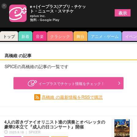
×
e＋(イープラス)アプリ - チケッ
ト・ニュース・スマチケ
表示
eplus inc.
無料 - Google Play
トップ
新着
音楽
クラシック
舞台
アニメ・ゲーム
イベン
髙橋維 の記事
SPICEの髙橋維の記事の一覧です
イープラスでチケット情報をチェック！
髙橋維 の最新情報をRSSで購読
4人の若きヴァイオリニスト達の演奏とオペレッタの
豪華2本立て『成人の日コンサート』開催
2025.9.18 ｜ SPICER