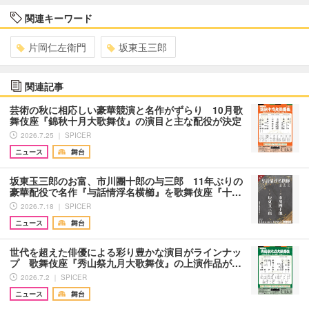
関連キーワード
片岡仁左衛門
坂東玉三郎
関連記事
芸術の秋に相応しい豪華競演と名作がずらり 10月歌
舞伎座『錦秋十月大歌舞伎』の演目と主な配役が決定
2026.7.25 ｜ SPICER
ニュース
舞台
坂東玉三郎のお富、市川團十郎の与三郎 11年ぶりの
豪華配役で名作『与話情浮名横櫛』を歌舞伎座『十…
2026.7.18 ｜ SPICER
ニュース
舞台
世代を超えた俳優による彩り豊かな演目がラインナッ
プ 歌舞伎座『秀山祭九月大歌舞伎』の上演作品が…
2026.7.2 ｜ SPICER
ニュース
舞台