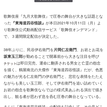
歌舞伎座『九月大歌舞伎』で圧巻の舞台が大きな話題とな
った
『東海道四谷怪談』
が本日2021年10月11日（月）よ
り歌舞伎公式動画配信サービス「歌舞伎オンデマンド」
で、３週間限定配信が決定した。
38年ぶりに、民谷伊右衛門を
片岡仁左衛門
、お岩とお花を
坂東玉三郎
が勤めることで開幕前から大きな注目を呼び
は即日完売。運命に翻弄される男女と亡霊の怨念
を描く、鶴屋南北の大傑作『東海道四谷怪談』だが、色悪
の魅力が光る仁左衛門の伊右衛門と、悲壮な表情をたたえ
ながらも美しい玉三郎、そして伊右衛門を追い詰めていく
お岩の怨念を歌舞伎ならではの様式美あふれる演出で描き
出し、観る者が思わず息を呑む圧巻の舞台となっている。
さらに『東海道四谷怪談』の配信を記念して、その見どこ