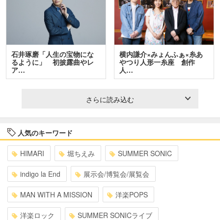
石井琢磨「人生の宝物にな
横内謙介×みょんふぁ×糸あ
るように」 初披露曲やレ
やつり人形一糸座 創作
ア…
人…
さらに読み込む
人気のキーワード
HIMARI
堀ちえみ
SUMMER SONIC
indigo la End
展示会/博覧会/展覧会
MAN WITH A MISSION
洋楽POPS
洋楽ロック
SUMMER SONICライブ