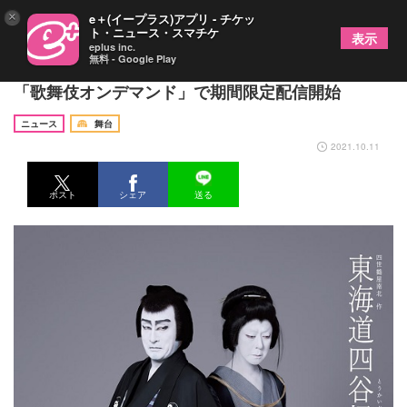
×
e＋(イープラス)アプリ - チケッ
ト・ニュース・スマチケ
表示
eplus inc.
無料 - Google Play
片岡仁左衛門×坂東玉三郎『東海道四谷怪談』が
「歌舞伎オンデマンド」で期間限定配信開始
ニュース
舞台
2021.10.11
ポスト
シェア
送る