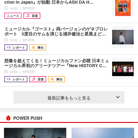
ction in Japan』が始動 日本からASH DA H…
14:30 ｜ SPICER
ニュース
音楽
ミュージカル『ゴースト』両バージョンのゲネプロレ
ポート 3度目のサムを演じる浦井健治と星風まど…
13:30 ｜ SPICER
レポート
舞台
想像を超えてくる！ミュージカルファン必聴 日本ミュ
ージカル界初のアリーナツアー『New HISTORY C…
13:00 ｜ SPICER
レポート
音楽
舞台
最新記事をもっと見る
POWER PUSH