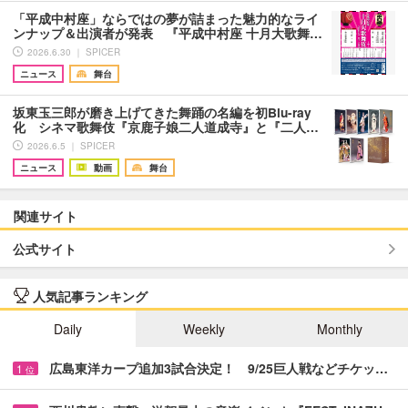
「平成中村座」ならではの夢が詰まった魅力的なライ
ンナップ＆出演者が発表 『平成中村座 十月大歌舞…
2026.6.30 ｜ SPICER
ニュース
舞台
坂東玉三郎が磨き上げてきた舞踊の名編を初Blu-ray
化 シネマ歌舞伎『京鹿子娘二人道成寺』と『二人…
2026.6.5 ｜ SPICER
ニュース
動画
舞台
関連サイト
公式サイト
人気記事ランキング
Daily
Weekly
Monthly
広島東洋カープ追加3試合決定！ 9/25巨人戦などチケッ…
1
位