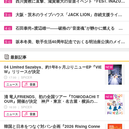
西川貴教に直撃、滋賀最大の音楽イベント『FEST. INAZU…
2
位
大阪・茨木のライブハウス「JACK LION」存続支援ライ…
3
位
石田泰尚×渡辺雄一――破格の“音楽魂”が静かに燃える …
4
位
坂本冬美、歌手生活40周年記念でおくる明治座公演のメイ…
5
位
最新記事
04 Limited Sazabys、約1年8ヶ月ぶりニューEP『VIE
NEW
W』リリースが決定
17:00 ｜ SPICER
ニュース
音楽
清 竜人FRIENDS、初の全国ツアー『TOMODACHI T
NEW
OUR』開催が決定 神戸・東京・名古屋・横浜の…
16:00 ｜ SPICER
ニュース
音楽
韓国と日本をつなぐ対バン企画『2026 Rising Conne