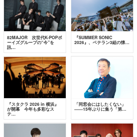
82MAJOR 次世代K-POPボ
『SUMMER SONIC
ーイズグループの“今”を
2026』、ベテラン3組の懐…
訊…
『スタクラ 2026 in 横浜』
「同窓会にはしたくない」
が開幕 今年も多彩なス
――15年ぶりに集う「第…
テ…