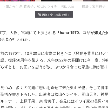
（左から）余 貴美子、松山ケンイチ、岡山天音 撮影：宮川舞子
画像を全て表示（9件）
月に東京、大阪、宮城にて上演される
『hana-1970、コザが燃えた
記者会見が行われた。
前の1970年、12月20日に実際に起きたコザ騒動を背景にひ
語。復帰50周年を迎える、来年2022年の幕開けに今一度、沖
がらずとも、お互いを思うが故、ぶつかり合った家族に胸が熱
を見つめ、多くの問題に想いを寄せて来た栗山民也。そして脚
聖悟が書き下ろした。出演者は松山ケンイチ、岡山天音、神尾
ルトナー、上原千果、余 貴美子。会見にはイワイ家の長男ハ
役の岡山、そしてハルオとアキオの母親・おかあ役の余 貴美