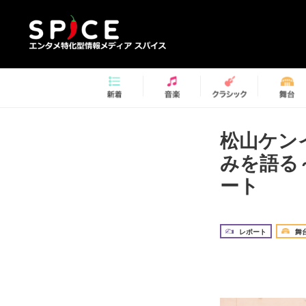
松山ケン
みを語る～
ート
レポート
舞