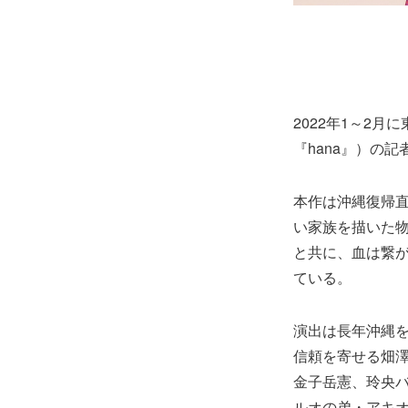
2022年1～2
『hana』）の
本作は沖縄復帰直
い家族を描いた物
と共に、血は繋
ている。
演出は長年沖縄
信頼を寄せる畑澤
金子岳憲、玲央バ
ルオの弟・アキオ