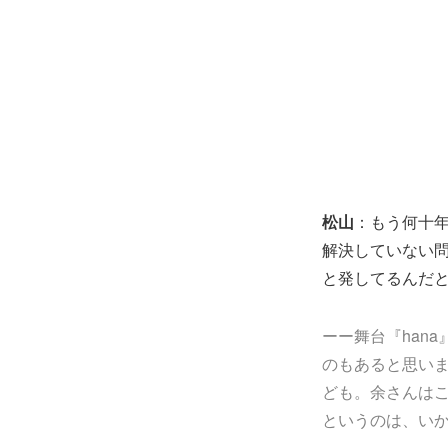
松山
：もう何十
解決していない
と発してるんだ
ーー舞台『han
のもあると思い
ども。余さんは
というのは、い