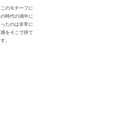
。このモチーフに
あの時代の渦中に
回ったのは非常に
実感をそこで持て
ます。