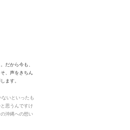
て。だから今も、
こそ、声をきちん
がします。
いないといったも
かと思うんですけ
身の沖縄への想い