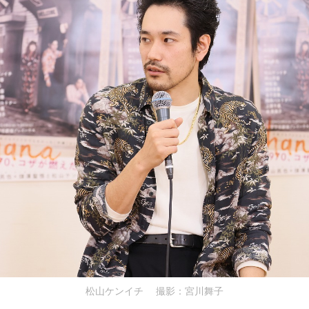
松山ケンイチ 撮影：宮川舞子