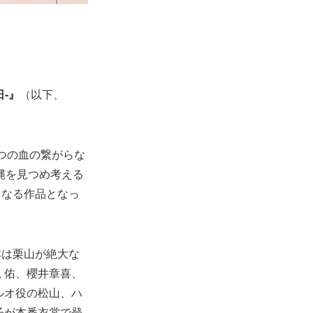
日-』
（以下、
とつの血の繋がらな
縄を見つめ考える
くなる作品となっ
本は栗山が絶大な
 佑、櫻井章喜、
ルオ役の松山、ハ
子が本番衣裳で登