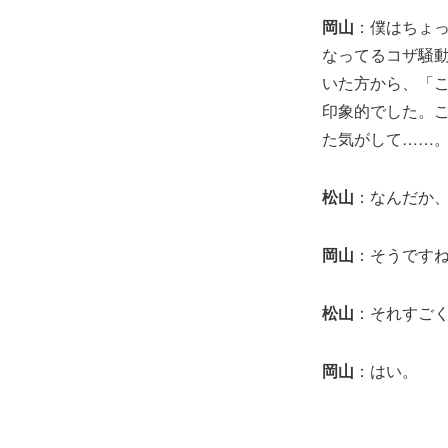
岡山
：僕はちょ
なってるコザ騒
いた方から、「
印象的でした。
た気がして……
松山
：なんだか
岡山
：そうです
松山
：それすご
岡山
：はい。