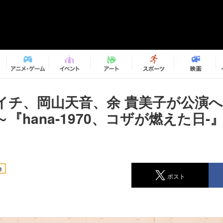
イチ、岡山天音、余 貴美子が公演
『hana-1970、コザが燃えた日-
台
ポスト