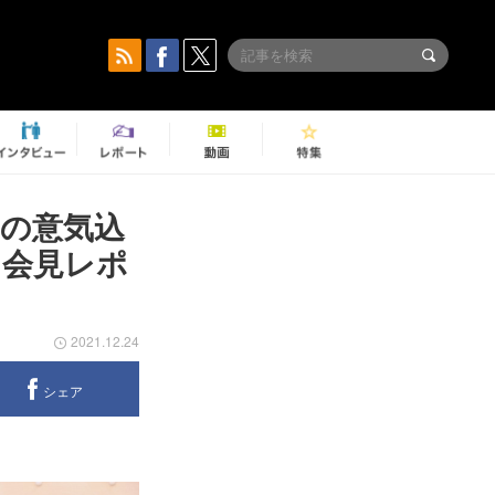
への意気込
』会見レポ
2021.12.24
シェア