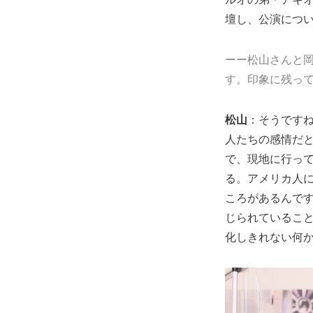
壇し、公演につ
ーー松山さんと
す。印象に残っ
松山
：そうです
人たちの感情だ
で、現地に行っ
る。アメリカ人
ころがあるんで
じられているこ
化しきれない何