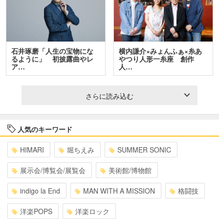
石井琢磨「人生の宝物にな
横内謙介×みょんふぁ×糸あ
るように」 初披露曲やレ
やつり人形一糸座 創作
ア…
人…
さらに読み込む
人気のキーワード
HIMARI
堀ちえみ
SUMMER SONIC
展示会/博覧会/展覧会
美術館/博物館
indigo la End
MAN WITH A MISSION
格闘技
洋楽POPS
洋楽ロック