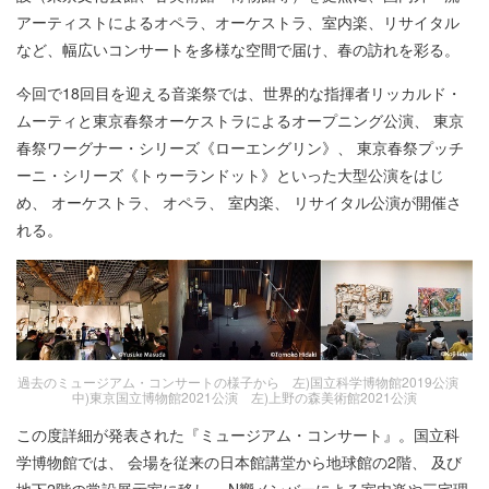
アーティストによるオペラ、オーケストラ、室内楽、リサイタル
など、幅広いコンサートを多様な空間で届け、春の訪れを彩る。
今回で18回目を迎える音楽祭では、世界的な指揮者リッカルド・
ムーティと東京春祭オーケストラによるオープニング公演、 東京
春祭ワーグナー・シリーズ《ローエングリン》、 東京春祭プッチ
ーニ・シリーズ《トゥーランドット》といった大型公演をはじ
め、 オーケストラ、 オペラ、 室内楽、 リサイタル公演が開催さ
れる。
過去のミュージアム・コンサートの様子から 左)国立科学博物館2019公演
中)東京国立博物館2021公演 左)上野の森美術館2021公演
この度詳細が発表された『ミュージアム・コンサート』。国立科
学博物館では、 会場を従来の日本館講堂から地球館の2階、 及び