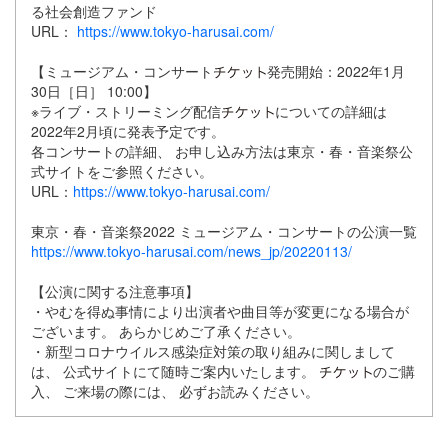
る社会創造ファンド
URL：
https://www.tokyo-harusai.com/
【ミュージアム・コンサート
発売開始：2022年1月
30日［日］ 10:00】
※ライブ・ストリーミング配信
についての詳細は
2022年2月頃に発表予定です。
各コンサートの詳細、 お申し込み方法は東京・春・音楽祭公
式サイトをご参照ください。
URL：
https://www.tokyo-harusai.com/
東京・春・音楽祭2022 ミュージアム・コンサートの公演一覧
https://www.tokyo-harusai.com/news_jp/20220113/
【公演に関する注意事項】
・やむを得ぬ事情により出演者や曲目等が変更になる場合が
ございます。 あらかじめご了承ください。
・新型コロナウイルス感染症対策の取り組みに関しまして
は、 公式サイトにて随時ご案内いたします。
のご購
入、 ご来場の際には、 必ずお読みください。