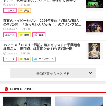
2026.8.7 ｜ SPICER
ニュース
舞台
猫背のネイビーセゾン、2026年夏曲「VEGAVEGA」
のMV公開 「あっちいんだから！」のスタンプ配…
2026.8.7 ｜ SPICER
ニュース
動画
音楽
TVアニメ『ロメリア戦記』追加キャストに千葉翔也、
梶原岳人、堀江瞬、綿貫竜之介！PV第1弾公開
2026.8.7 ｜ SPICER
ニュース
動画
アニメ/ゲーム
最新記事をもっと見る
POWER PUSH