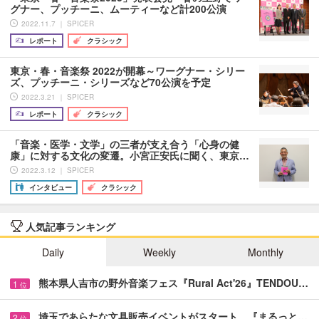
グナー、プッチーニ、ムーティーなど計200公演
2022.11.7 ｜ SPICER
レポート
クラシック
東京・春・音楽祭 2022が開幕～ワーグナー・シリー
ズ、プッチーニ・シリーズなど70公演を予定
2022.3.21 ｜ SPICER
レポート
クラシック
「音楽・医学・文学」の三者が支え合う「心身の健
康」に対する文化の変遷。小宮正安氏に聞く、東京…
2022.3.12 ｜ SPICER
インタビュー
クラシック
人気記事ランキング
Daily
Weekly
Monthly
熊本県人吉市の野外音楽フェス『Rural Act'26』TENDOU…
1
位
埼玉であらたな文具販売イベントがスタート 『まるっと…
2
位