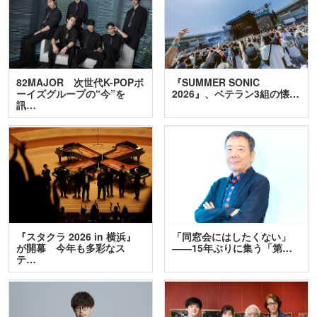
82MAJOR 次世代K-POPボ
『SUMMER SONIC
ーイズグループの“今”を
2026』、ベテラン3組の懐…
訊…
『スタクラ 2026 in 横浜』
「同窓会にはしたくない」
が開幕 今年も多彩なス
――15年ぶりに集う「第…
テ…