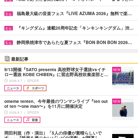
福島最大級の音楽フェス『LIVE AZUMA 2026』無料で楽…
3
位
『キングダム』連載20周年記念「キンキンキングダム」渋…
4
位
静岡県焼津市であらたな夏フェス『BON BON BON 2026…
5
位
最新記事
9/13開催『SATO presents 高校野球女子選抜vsイチ
NEW
ロー選抜 KOBE CHIBEN』に習志野高校吹奏楽部と…
2026.8.7 ｜ SPICER
ニュース
スポーツ
omeme tenten、今年最後のワンマンライブ『ten out
NEW
of ten 〜one man〜』を11月に開催決定
2026.8.7 ｜ SPICER
ニュース
音楽
岡田利規（作・演出）「5人の俳優が素晴らしいで
す」～『映画を撮りたいゾンビの演劇』が開幕し、…