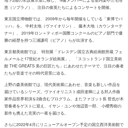
地下2階の常設展示室に移し、 N響メンバーによる室内楽や三宅理
恵（ソプラノ）、 注目の俊英たちによるコンサートを開催。
東京国立博物館では、 2009年から毎年開催をしている「東博でバ
ッハ」を。 中村太地（ヴァイオリン）、 藤木大地（カウンターテ
ナー）、 2019年ロン＝ティボー国際コンクールのピアノ部門で優
勝の経歴を持つ三浦謙司（ピアノ）らが出演する。
東京都美術館では、 特別展「ドレスデン国立古典絵画館所蔵 フェ
ルメールと17世紀オランダ絵画展」、 「スコットランド国立美術
館 THE GREATS 美の巨匠たち」にあわせたテーマで、注目の奏者
たちが音楽でその時代背景に迫る。
上野の森美術館では、現代美術展にあわせ、音楽も新しい作品を
届けているシリーズ。ヴァイオリニスト成田達輝による邦人作曲
家作品世界初演を2曲含むプログラム、またファゴット長 哲也が木
管奏者をゲストに迎え、イサン・ユンや池辺晋一郎、 小櫻秀樹の
新作も携えた充実の一夜を届ける。
さらに2022年4月にリニューアルオープン予定の国立西洋美術館で