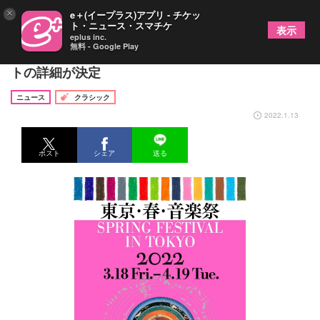
×
e＋(イープラス)アプリ - チケッ
ト・ニュース・スマチケ
表示
eplus inc.
無料 - Google Play
『東京・春・音楽祭2022』ミュージアム・コンサー
トの詳細が決定
ニュース
クラシック
2022.1.13
ポスト
シェア
送る