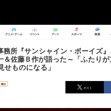
事務所『サンシャイン・ボーイズ』
一＆佐藤Ｂ作が語った～「ふたりが
見せものになる」
舞台
ポスト