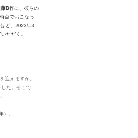
佐藤B作
に、彼らの
の時点でおこなっ
ど、2022年3
ていただく。
年を迎えますが、
でした。そこで、
か。
周年）。