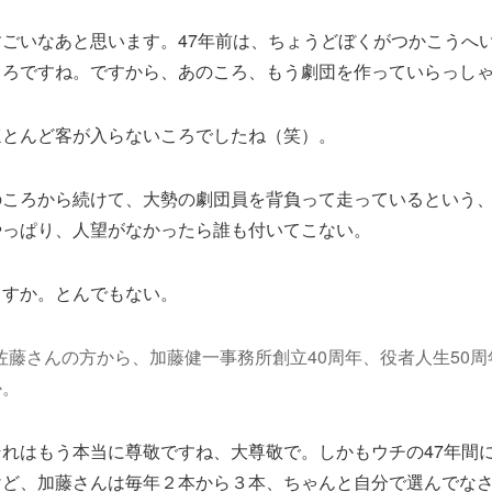
ごいなあと思います。47年前は、ちょうどぼくがつかこうへ
ころですね。ですから、あのころ、もう劇団を作っていらっし
とんど客が入らないころでしたね（笑）。
ころから続けて、大勢の劇団員を背負って走っているという、
やっぱり、人望がなかったら誰も付いてこない。
すか。とんでもない。
佐藤さんの方から、加藤健一事務所創立40周年、役者人生50
か。
れはもう本当に尊敬ですね、大尊敬で。しかもウチの47年間
けど、加藤さんは毎年２本から３本、ちゃんと自分で選んでな